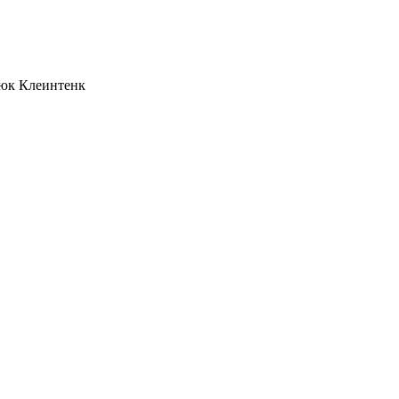
юк Клеинтенк