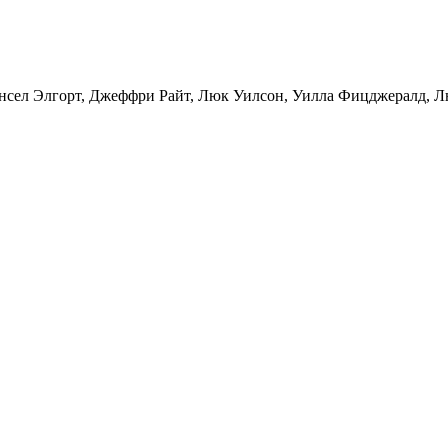
нсел Элгорт
,
Джеффри Райт
,
Люк Уилсон
,
Уилла Фицджералд
,
Л