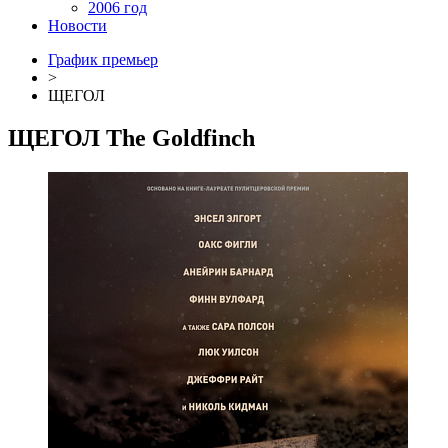
2006 год
Новости
График премьер
>
ЩЕГОЛ
ЩЕГОЛ
The Goldfinch