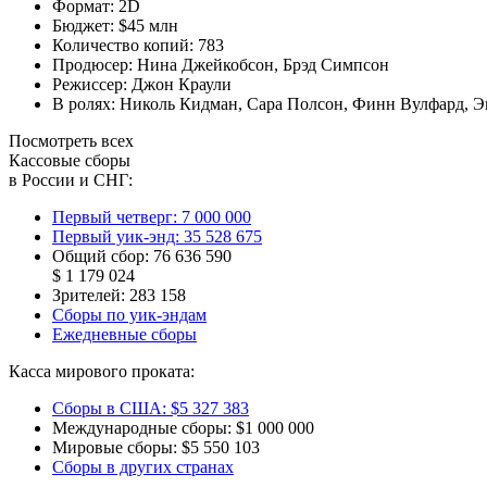
Формат:
2D
Бюджет:
$45 млн
Количество копий:
783
Продюсер:
Нина Джейкобсон
,
Брэд Симпсон
Режиссер:
Джон Краули
В ролях:
Николь Кидман
,
Сара Полсон
,
Финн Вулфард
,
Э
Посмотреть всех
Кассовые сборы
в России и СНГ:
Первый четверг:
7 000 000
Первый уик-энд:
35 528 675
Общий сбор:
76 636 590
$ 1 179 024
Зрителей:
283 158
Сборы по уик-эндам
Ежедневные сборы
Касса мирового проката:
Сборы в США:
$5 327 383
Международные сборы:
$1 000 000
Мировые сборы:
$5 550 103
Сборы в других странах