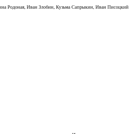
нна Родоная
,
Иван Злобин
,
Кузьма Сапрыкин
,
Иван Писоцкий