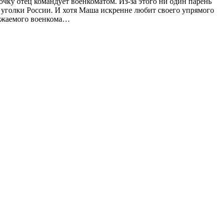
чку отец командует военкоматом. Из-за этого ни один парень
 уголки России. И хотя Маша искренне любит своего упрямого
уважаемого военкома…