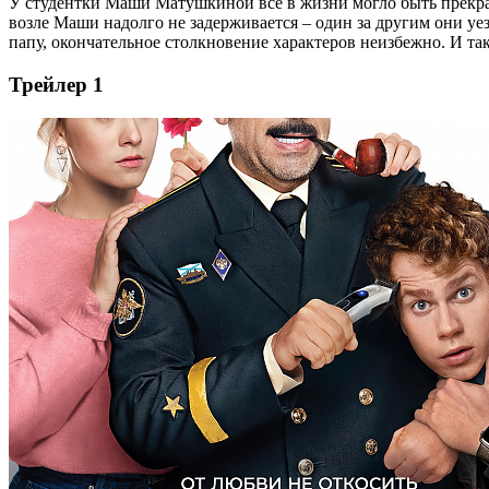
У студентки Маши Матушкиной все в жизни могло быть прекрас
возле Маши надолго не задерживается – один за другим они у
папу, окончательное столкновение характеров неизбежно. И та
Трейлер 1