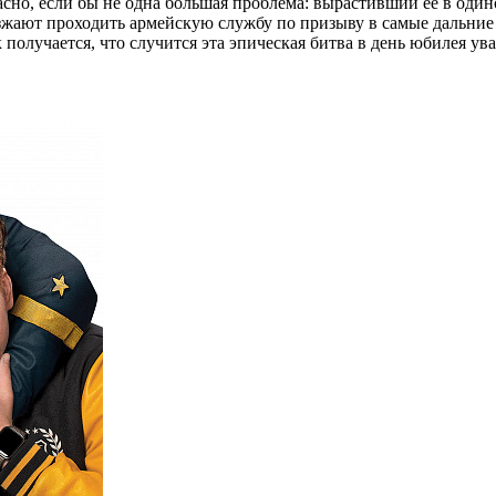
но, если бы не одна большая проблема: вырастивший её в одино
езжают проходить армейскую службу по призыву в самые дальние
к получается, что случится эта эпическая битва в день юбилея 