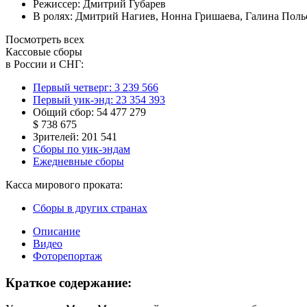
Режиссер:
Дмитрий Губарев
В ролях:
Дмитрий Нагиев
,
Нонна Гришаева
,
Галина Поль
Посмотреть всех
Кассовые сборы
в России и СНГ:
Первый четверг:
3 239 566
Первый уик-энд:
23 354 393
Общий сбор:
54 477 279
$ 738 675
Зрителей:
201 541
Сборы по уик-эндам
Ежедневные сборы
Касса мирового проката:
Сборы в других странах
Описание
Видео
Фоторепортаж
Краткое содержание: