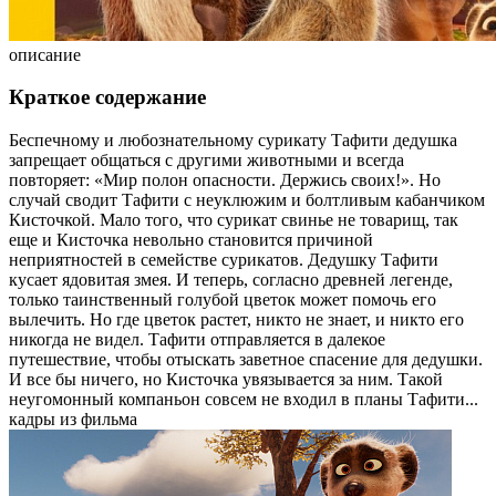
описание
Краткое содержание
Беспечному и любознательному сурикату Тафити дедушка
запрещает общаться с другими животными и всегда
повторяет: «Мир полон опасности. Держись своих!». Но
случай сводит Тафити с неуклюжим и болтливым кабанчиком
Кисточкой. Мало того, что сурикат свинье не товарищ, так
еще и Кисточка невольно становится причиной
неприятностей в семействе сурикатов. Дедушку Тафити
кусает ядовитая змея. И теперь, согласно древней легенде,
только таинственный голубой цветок может помочь его
вылечить. Но где цветок растет, никто не знает, и никто его
никогда не видел. Тафити отправляется в далекое
путешествие, чтобы отыскать заветное спасение для дедушки.
И все бы ничего, но Кисточка увязывается за ним. Такой
неугомонный компаньон совсем не входил в планы Тафити...
кадры из фильма