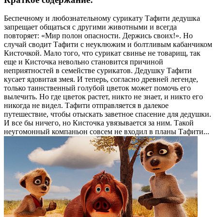
Беспечному и любознательному сурикату Тафити дедушка
запрещает общаться с другими животными и всегда
повторяет: «Мир полон опасности. Держись своих!». Но
случай сводит Тафити с неуклюжим и болтливым кабанчиком
Кисточкой. Мало того, что сурикат свинье не товарищ, так
еще и Кисточка невольно становится причиной
неприятностей в семействе сурикатов. Дедушку Тафити
кусает ядовитая змея. И теперь, согласно древней легенде,
только таинственный голубой цветок может помочь его
вылечить. Но где цветок растет, никто не знает, и никто его
никогда не видел. Тафити отправляется в далекое
путешествие, чтобы отыскать заветное спасение для дедушки.
И все бы ничего, но Кисточка увязывается за ним. Такой
неугомонный компаньон совсем не входил в планы Тафити...