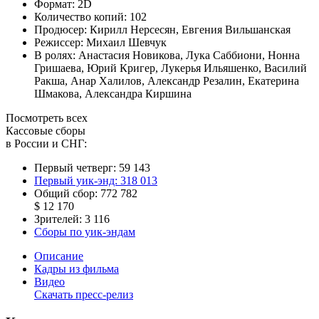
Формат:
2D
Количество копий:
102
Продюсер:
Кирилл Нерсесян
,
Евгения Вильшанская
Режиссер:
Михаил Шевчук
В ролях:
Анастасия Новикова
,
Лука Саббиони
,
Нонна
Гришаева
,
Юрий Кригер
,
Лукерья Ильяшенко
,
Василий
Ракша
,
Анар Халилов
,
Александр Резалин
,
Екатерина
Шмакова
,
Александра Киршина
Посмотреть всех
Кассовые сборы
в России и СНГ:
Первый четверг:
59 143
Первый уик-энд:
318 013
Общий сбор:
772 782
$ 12 170
Зрителей:
3 116
Сборы по уик-эндам
Описание
Кадры из фильма
Видео
Скачать пресс-релиз