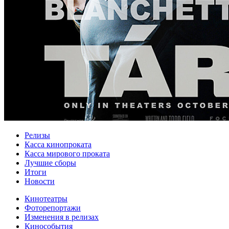
Релизы
Касса кинопроката
Касса мирового проката
Лучшие сборы
Итоги
Новости
Кинотеатры
Фоторепортажи
Изменения в релизах
Кинособытия