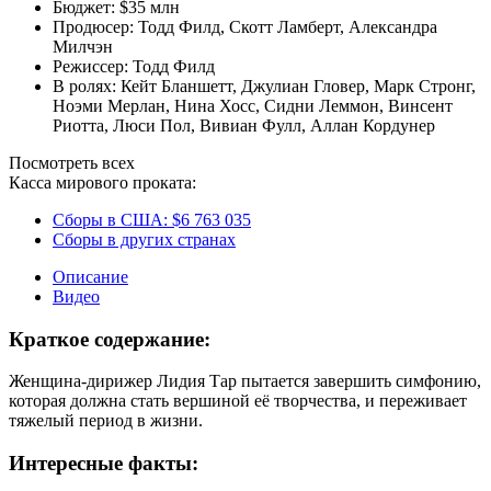
Бюджет:
$35 млн
Продюсер:
Тодд Филд
,
Скотт Ламберт
,
Александра
Милчэн
Режиссер:
Тодд Филд
В ролях:
Кейт Бланшетт
,
Джулиан Гловер
,
Марк Стронг
,
Ноэми Мерлан
,
Нина Хосс
,
Сидни Леммон
,
Винсент
Риотта
,
Люси Пол
,
Вивиан Фулл
,
Аллан Кордунер
Посмотреть всех
Касса мирового проката:
Сборы в США:
$6 763 035
Сборы в других странах
Описание
Видео
Краткое содержание:
Женщина-дирижер Лидия Тар пытается завершить симфонию,
которая должна стать вершиной её творчества, и переживает
тяжелый период в жизни.
Интересные факты: