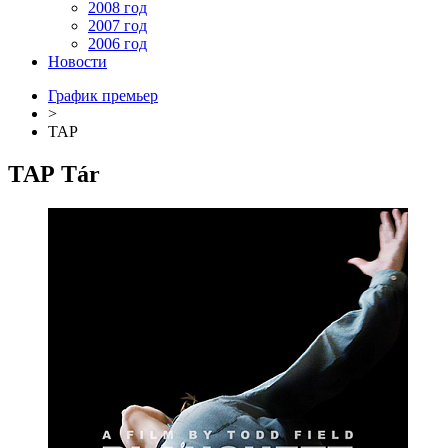
2008 год
2007 год
2006 год
Новости
График премьер
>
ТАР
ТАР
Tár