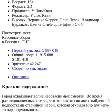
Возраст:
16+
Формат:
2D
Продюсер:
У Лок-Кван
Режиссер:
У Лок-Кван
В ролях:
Вероника Феррес
,
Элиз Левек
,
Владимир
Бурлаков
,
Джина Стибиц
,
Тиффани Сюй
Посмотреть всех
Кассовые сборы
в России и СНГ:
Первый уик-энд:
5 987 018
Общий сбор:
11 915 688
$ 101 410
Зрителей:
42 247
Сборы по уик-эндам
Описание
Краткое содержание:
Город охватывает волна необъяснимых смертей. Во время
расследования выясняется, что это как-то связано с найденной
подростками старинной игрой, которая открыла мир для чего-
то паранормального…