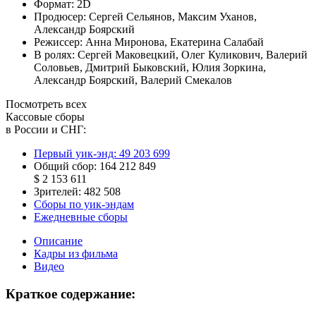
Формат:
2D
Продюсер:
Сергей Сельянов
,
Максим Уханов
,
Александр Боярский
Режиссер:
Анна Миронова
,
Екатерина Салабай
В ролях:
Сергей Маковецкий
,
Олег Куликович
,
Валерий
Соловьев
,
Дмитрий Быковский
,
Юлия Зоркина
,
Александр Боярский
,
Валерий Смекалов
Посмотреть всех
Кассовые сборы
в России и СНГ:
Первый уик-энд:
49 203 699
Общий сбор:
164 212 849
$ 2 153 611
Зрителей:
482 508
Сборы по уик-эндам
Ежедневные сборы
Описание
Кадры из фильма
Видео
Краткое содержание: