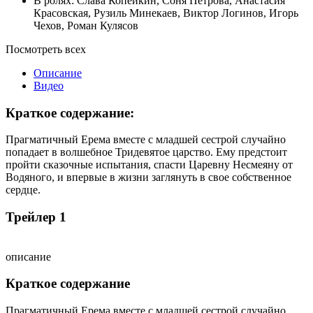
В ролях:
Слава Копейкин
,
Соня Петрова
,
Анастасия
Красовская
,
Рузиль Минекаев
,
Виктор Логинов
,
Игорь
Чехов
,
Роман Кулясов
Посмотреть всех
Описание
Видео
Краткое содержание:
Прагматичный Ерема вместе с младшей сестрой случайно
попадает в волшебное Тридевятое царство. Ему предстоит
пройти сказочные испытания, спасти Царевну Несмеяну от
Водяного, и впервые в жизни заглянуть в свое собственное
сердце.
Трейлер 1
описание
Краткое содержание
Прагматичный Ерема вместе с младшей сестрой случайно