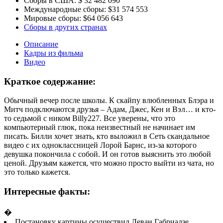
Сборы в США:
$ 32 482 090
Международные сборы:
$31 574 553
Мировые сборы:
$64 056 643
Сборы в других странах
Описание
Кадры из фильма
Видео
Краткое содержание:
Обычный вечер после школы. К скайпу влюбленных Блэра и
Митч подключаются друзья – Адам, Джес, Кен и Вэл… и кто-
то седьмой с ником Billy227. Все уверены, что это
компьютерный глюк, пока неизвестный не начинает им
писать. Билли хочет знать, кто выложил в Сеть скандальное
видео с их одноклассницей Лорой Барнс, из-за которого
девушка покончила с собой. И он готов выяснить это любой
ценой. Друзьям кажется, что можно просто выйти из чата, но
это только кажется.
Интересные факты:
�
Постановку картины осуществил Леван Габриадзе,