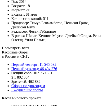
Год:
2014
Возраст:
18+
Формат:
2D
Бюджет:
$1 млн
Количество копий:
511
Продюсер:
Тимур Бекмамбетов
,
Нельсон Гривз
,
Джейсон Блум
Режиссер:
Леван Габриадзе
В ролях:
Шелли Хенниг
,
Моусес Джейкоб Сторм
,
Рени
Олстэд
,
Уилл Пельтц
Посмотреть всех
Кассовые сборы
в России и СНГ:
Первый четверг:
11 545 682
Первый уик-энд:
46 404 276
Общий сбор:
102 759 831
$ 1 802 804
Зрителей:
462 882
Сборы по уик-эндам
Ежедневные сборы
Касса мирового проката: