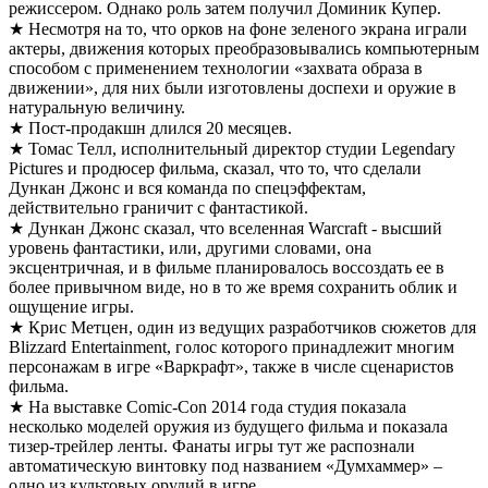
режиссером. Однако роль затем получил Доминик Купер.
★ Несмотря на то, что орков на фоне зеленого экрана играли
актеры, движения которых преобразовывались компьютерным
способом с применением технологии «захвата образа в
движении», для них были изготовлены доспехи и оружие в
натуральную величину.
★ Пост-продакшн длился 20 месяцев.
★ Томас Телл, исполнительный директор студии Legendary
Pictures и продюсер фильма, сказал, что то, что сделали
Дункан Джонс и вся команда по спецэффектам,
действительно граничит с фантастикой.
★ Дункан Джонс сказал, что вселенная Warcraft - высший
уровень фантастики, или, другими словами, она
эксцентричная, и в фильме планировалось воссоздать ее в
более привычном виде, но в то же время сохранить облик и
ощущение игры.
★ Крис Метцен, один из ведущих разработчиков сюжетов для
Blizzard Entertainment, голос которого принадлежит многим
персонажам в игре «Варкрафт», также в числе сценаристов
фильма.
★ На выставке Comic-Con 2014 года студия показала
несколько моделей оружия из будущего фильма и показала
тизер-трейлер ленты. Фанаты игры тут же распознали
автоматическую винтовку под названием «Думхаммер» –
одно из культовых орудий в игре.