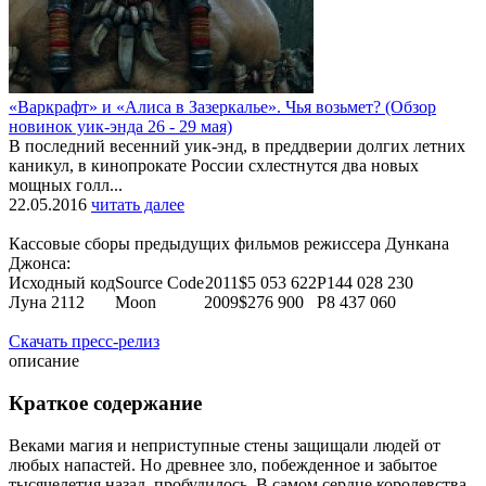
«Варкрафт» и «Алиса в Зазеркалье». Чья возьмет? (Обзор
новинок уик-энда 26 - 29 мая)
В последний весенний уик-энд, в преддверии долгих летних
каникул, в кинопрокате России схлестнутся два новых
мощных голл...
22.05.2016
читать далее
Кассовые сборы предыдущих фильмов режиссера Дункана
Джонса:
Исходный код
Source Code
2011
$5 053 622
Р144 028 230
Луна 2112
Moon
2009
$276 900
Р8 437 060
Скачать пресс-релиз
описание
Краткое содержание
Веками магия и неприступные стены защищали людей от
любых напастей. Но древнее зло, побежденное и забытое
тысячелетия назад, пробудилось. В самом сердце королевства