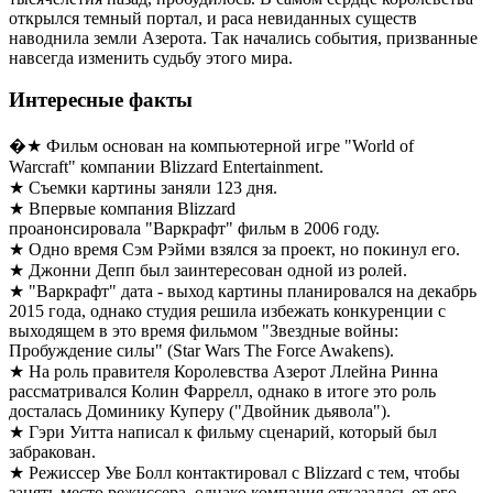
открылся темный портал, и раса невиданных существ
наводнила земли Азерота. Так начались события, призванные
навсегда изменить судьбу этого мира.
Интересные факты
�★ Фильм основан на компьютерной игре "World of
Warcraft" компании Blizzard Entertainment.
★ Съемки картины заняли 123 дня.
★ Впервые компания Blizzard
проанонсировала "Варкрафт" фильм в 2006 году.
★ Одно время Сэм Рэйми взялся за проект, но покинул его.
★ Джонни Депп был заинтересован одной из ролей.
★ "Варкрафт" дата - выход картины планировался на декабрь
2015 года, однако студия решила избежать конкуренции с
выходящем в это время фильмом "Звездные войны:
Пробуждение силы" (Star Wars The Force Awakens).
★ На роль правителя Королевства Азерот Ллейна Ринна
рассматривался Колин Фаррелл, однако в итоге это роль
досталась Доминику Куперу ("Двойник дьявола").
★ Гэри Уитта написал к фильму сценарий, который был
забракован.
★ Режиссер Уве Болл контактировал с Blizzard с тем, чтобы
занять место режиссера, однако компания отказалась от его