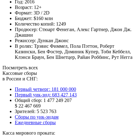
Год:
2016
Возраст:
12+
Формат:
3D / 2D
Бюджет:
$160 млн
Количество копий:
1249
Продюсер:
Стюарт Фенеган
,
Алекс Гартнер
,
Джон Дж.
Джашни
Режиссер:
Дункан Джонс
В ролях:
Трэвис Фиммел
,
Пола Пэттон
,
Роберт
Казински
,
Бен Фостер
,
Доминик Купер
,
Тоби Кеббелл
,
Клэнси Браун
,
Бен Шнетцер
,
Райан Роббинс
,
Рут Негга
Посмотреть всех
Кассовые сборы
в России и СНГ:
Первый четверг:
181 000 000
Первый уик-энд:
683 427 143
Общий сбор:
1 477 249 207
$ 22 467 669
Зрителей:
5 523 763
Сборы по уик-эндам
Ежедневные сборы
Касса мирового проката: