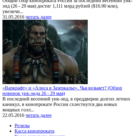
Общий сбор кинопроката России за последний весенний уик-
энд (26 - 29 мая) достиг 1,111 млрд рублей ($16.90 млн),
увеличи...
31.05.2016
читать далее
«Варкрафт» и «Алиса в Зазеркалье». Чья возьмет? (Обзор
новинок уик-энда 26 - 29 мая)
В последний весенний уик-энд, в преддверии долгих летних
каникул, в кинопрокате России схлестнутся два новых
мощных голл...
22.05.2016
читать далее
Релизы
Касса кинопроката