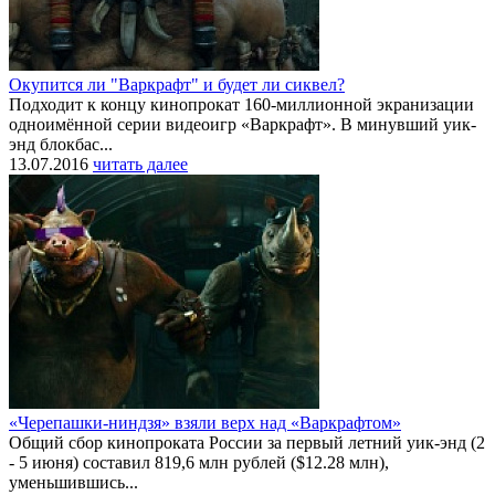
Окупится ли "Варкрафт" и будет ли сиквел?
Подходит к концу кинопрокат 160-миллионной экранизации
одноимённой серии видеоигр «Варкрафт». В минувший уик-
энд блокбас...
13.07.2016
читать далее
«Черепашки-ниндзя» взяли верх над «Варкрафтом»
Общий сбор кинопроката России за первый летний уик-энд (2
- 5 июня) составил 819,6 млн рублей ($12.28 млн),
уменьшившись...