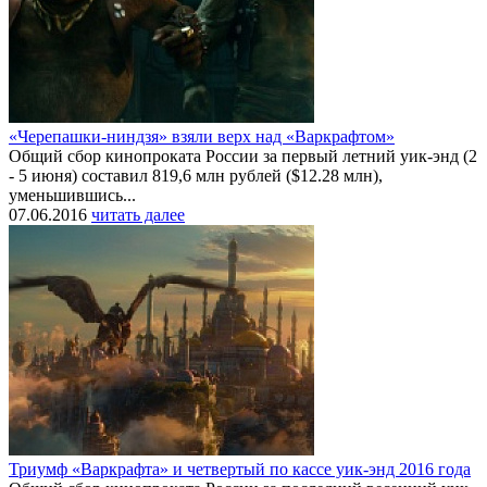
«Черепашки-ниндзя» взяли верх над «Варкрафтом»
Общий сбор кинопроката России за первый летний уик-энд (2
- 5 июня) составил 819,6 млн рублей ($12.28 млн),
уменьшившись...
07.06.2016
читать далее
Триумф «Варкрафта» и четвертый по кассе уик-энд 2016 года