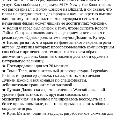
услуг. Как сообщала программа MTV News, Уве Болл заявил:
«Я разговаривал с Полом Сэмсом из Blizzard, и он сказал, что
права не предназначены для продажи вам, конкретно именно
вам, потому что игра настолько популярна в сети, что
неудачный фильм может лишить ее достигнутых успехов».
★ Колин Фаррел был близок к тому, чтобы сыграть Короля
Лэйна. Он даже ознакомился со сценарием и встречался с
режиссером. Однако роль затем получил Доминик Купер.
★ Несмотря на то, что орков на фоне зеленого экрана играли
актеры, движения которых преобразовывались компьютерным
способом с применением технологии «захвата образа в
движении», для них были изготовлены доспехи и оружие в
натуральную величину.
★ Пост-продакшн длился 20 месяцев.
★ Томас Телл, исполнительный директор студии Legendary
Pictures и продюсер фильма, сказал, что то, что сделали
Дункан Джонс и вся команда по спецэффектам,
действительно граничит с фантастикой.
★ Дункан Джонс сказал, что вселенная Warcraft - высший
уровень фантастики, или, другими словами, она
эксцентричная, и в фильме планировалось воссоздать ее в
более привычном виде, но в то же время сохранить облик и
ощущение игры.
★ Крис Метцен, один из ведущих разработчиков сюжетов для