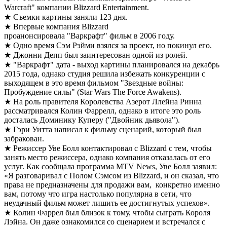
Warcraft" компании Blizzard Entertainment.
★ Съемки картины заняли 123 дня.
★ Впервые компания Blizzard
проанонсировала "Варкрафт" фильм в 2006 году.
★ Одно время Сэм Рэйми взялся за проект, но покинул его.
★ Джонни Депп был заинтересован одной из ролей.
★ "Варкрафт" дата - выход картины планировался на декабрь
2015 года, однако студия решила избежать конкуренции с
выходящем в это время фильмом "Звездные войны:
Пробуждение силы" (Star Wars The Force Awakens).
★ На роль правителя Королевства Азерот Ллейна Ринна
рассматривался Колин Фаррелл, однако в итоге это роль
досталась Доминику Куперу ("Двойник дьявола").
★ Гэри Уитта написал к фильму сценарий, который был
забракован.
★ Режиссер Уве Болл контактировал с Blizzard с тем, чтобы
занять место режиссера, однако компания отказалась от его
услуг. Как сообщала программа MTV News, Уве Болл заявил:
«Я разговаривал с Полом Сэмсом из Blizzard, и он сказал, что
права не предназначены для продажи вам, конкретно именно
вам, потому что игра настолько популярна в сети, что
неудачный фильм может лишить ее достигнутых успехов».
★ Колин Фаррел был близок к тому, чтобы сыграть Короля
Лэйна. Он даже ознакомился со сценарием и встречался с