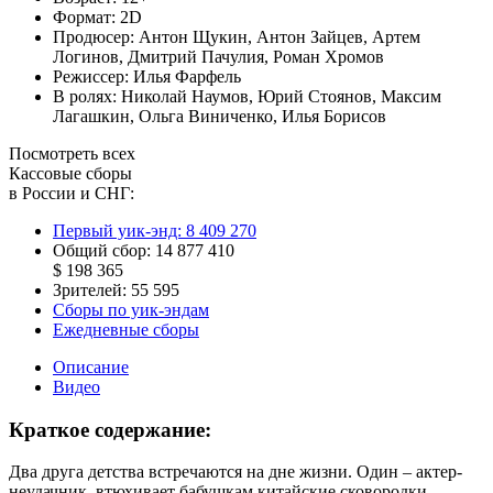
Формат:
2D
Продюсер:
Антон Щукин
,
Антон Зайцев
,
Артем
Логинов
,
Дмитрий Пачулия
,
Роман Хромов
Режиссер:
Илья Фарфель
В ролях:
Николай Наумов
,
Юрий Стоянов
,
Максим
Лагашкин
,
Ольга Виниченко
,
Илья Борисов
Посмотреть всех
Кассовые сборы
в России и СНГ:
Первый уик-энд:
8 409 270
Общий сбор:
14 877 410
$ 198 365
Зрителей:
55 595
Сборы по уик-эндам
Ежедневные сборы
Описание
Видео
Краткое содержание:
Два друга детства встречаются на дне жизни. Один – актер-
неудачник, втюхивает бабушкам китайские сковородки.