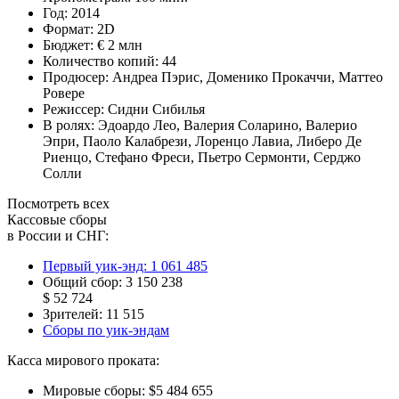
Год:
2014
Формат:
2D
Бюджет:
€ 2 млн
Количество копий:
44
Продюсер:
Андреа Пэрис
,
Доменико Прокаччи
,
Маттео
Ровере
Режиссер:
Сидни Сибилья
В ролях:
Эдоардо Лео
,
Валерия Соларино
,
Валерио
Эпри
,
Паоло Калабрези
,
Лоренцо Лавиа
,
Либеро Де
Риенцо
,
Стефано Фреси
,
Пьетро Сермонти
,
Серджо
Солли
Посмотреть всех
Кассовые сборы
в России и СНГ:
Первый уик-энд:
1 061 485
Общий сбор:
3 150 238
$ 52 724
Зрителей:
11 515
Сборы по уик-эндам
Касса мирового проката:
Мировые сборы:
$5 484 655