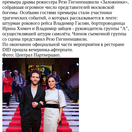
премьера драмы режиссера Резо Гигинеишвили «Заложники»,
собравшая огромное число представителей московской
богемы. Особыми гостями премьеры стали участники
трагических событий, о которых рассказывается в ленте:
штурман рокового рейса Владимир Гасоян, бортпроводница
Ирина Химич и Владимир зайцев - руководитель группы "А",
осуществлявшей штурм самолёта. Членов съемочной группы
со сцены представил Резо Гигинеишвили.
По окончании официальной части мероприятия в ресторане
DID прошла вечеринка-афтерпати.
Фото: Централ Партнершип.