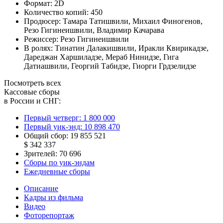
Формат:
2D
Количество копий:
450
Продюсер:
Тамара Татишвили
,
Михаил Финогенов
,
Резо Гигинеишвили
,
Владимир Качарава
Режиссер:
Резо Гигинеишвили
В ролях:
Тинатин Далакишвили
,
Иракли Квирикадзе
,
Дареджан Харшиладзе
,
Мераб Нинидзе
,
Гига
Датиашвили
,
Георгий Табидзе
,
Гиорги Грдзелидзе
Посмотреть всех
Кассовые сборы
в России и СНГ:
Первый четверг:
1 800 000
Первый уик-энд:
10 898 470
Общий сбор:
19 855 521
$ 342 337
Зрителей:
70 696
Сборы по уик-эндам
Ежедневные сборы
Описание
Кадры из фильма
Видео
Фоторепортаж