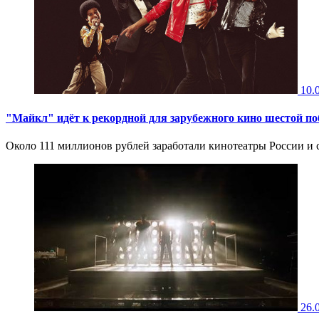
10.
"Майкл" идёт к рекордной для зарубежного кино шестой по
Около 111 миллионов рублей заработали кинотеатры России и 
26.