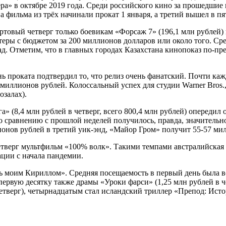
ра» в октябре 2019 года. Среди российского кино за прошедшие 
а фильма из трёх начинали прокат 1 января, а третий вышел в п
ртовый четверг только боевикам «Форсаж 7» (196,1 млн рублей) 
теры с бюджетом за 200 миллионов долларов или около того. Сре
зад. Отметим, что в главных городах Казахстана кинопоказ по-п
ь проката подтвердил то, что релиз очень фанатский. Почти каж
иллионов рублей. Колоссальный успех для студии Warner Bros.,
озалах).
а» (8,4 млн рублей в четверг, всего 800,4 млн рублей) опереди
 по сравнению с прошлой неделей получилось, правда, значитель
онов рублей в третий уик-энд, «Майор Гром» получит 55-57 мил
тверг мультфильм «100% волк». Такими темпами австралийская л
ации с начала пандемии.
 моим Кириллом». Средняя посещаемость в первый день была всег
первую десятку также драмы «Уроки фарси» (1,25 млн рублей в ч
етверг), четырнадцатым стал исландский триллер «Препод: Истор