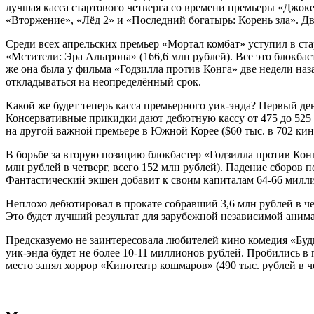
лучшая касса стартового четверга со времени премьеры «Джоке
«Вторжение», «Лёд 2» и «Последний богатырь: Корень зла». Дв
Среди всех апрельских премьер «Мортал комбат» уступил в ста
«Мстители: Эра Альтрона» (166,6 млн рублей). Все это блокбас
же она была у фильма «Годзилла против Конга» две недели на
откладываться на неопределённый срок.
Какой же будет теперь касса премьерного уик-энда? Первый ден
Консервативные прикидки дают дебютную кассу от 475 до 525 м
на другой важной премьере в Южной Корее ($60 тыс. в 702 кин
В борьбе за вторую позицию блокбастер «Годзилла против Конг
млн рублей в четверг, всего 152 млн рублей). Падение сборов
Фантастический экшен добавит к своим капиталам 64-66 милли
Неплохо дебютировал в прокате собравший 3,6 млн рублей в че
Это будет лучший результат для зарубежной независимой аним
Предсказуемо не заинтересовала любителей кино комедия «Будь
уик-энда будет не более 10-11 миллионов рублей. Пробились в 
место занял хоррор «Кинотеатр кошмаров» (490 тыс. рублей в ч