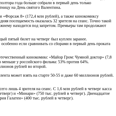
полтора года больше собрали в первый день только
ятницу на День святого Валентина.
и «Форсаж 8» (172,4 млн рублей), а также кинокомиксу
дняя посещаемость оказалась 32 зрителя на сеанс. Точно такой
режнему находится под запретом. Премьеры там продолжают
дый пятый билет на четверг был куплен заранее.
 особенно если сравнивать со сборами в первый день проката
л отечественный кинокомикс «Майор Гром: Чумной доктор» (7,8
но меньше у российского фильма: 53% против 64%.
лионов рублей во второй.
ента может взять на старте 50-55 и даже 60 миллионов рублей.
о лишь 4 зрителя на сеанс. С 1,6 млн рублей в четверг касса
етверг) и «Минари» (750 тыс. рублей в четверг). Двенадцатое
ия Галатеи» (400 тыс. рублей в четверг).