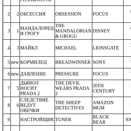
2
2
ОБСЕССИЯ
OBSESSION
FOCUS
THE
МАНДАЛОРЕЦ
3
1
MANDALORIAN
DISNEY
И ГРОГУ
& GROGU
4
3
МАЙКЛ
MICHAEL
LIONSGATE
5
new
КОРМИЛЕЦ
BREADWINNER
SONY
6
new
ДАВЛЕНИЕ
PRESSURE
FOCUS
ДЬЯВОЛ
THE DEVIL
20TH
7
5
НОСИТ
WEARS PRADA
CENTURY
PRADA 2
2
СЛЕДСТВИЕ
THE SHEEP
AMAZON
8
6
ВЕДУТ
DETECTIVES
MGM
ОВЕЧКИ
BLACK
9
НАСТРОЙЩИК
TUNER
93
BEAR