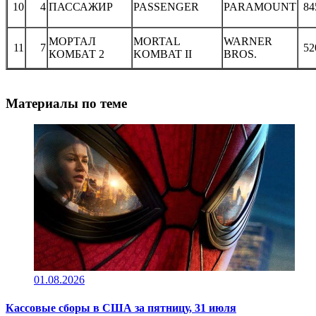
10
4
ПАССАЖИР
PASSENGER
PARAMOUNT
84
МОРТАЛ
MORTAL
WARNER
11
7
52
КОМБАТ 2
KOMBAT II
BROS.
Материалы по теме
01.08.2026
Кассовые сборы в CША за пятницу, 31 июля