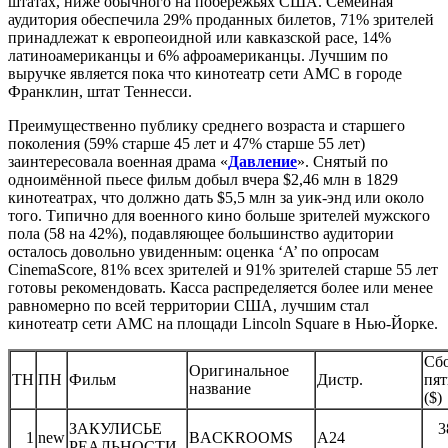
штатах, ниже обычного на побережьях США. Семейная
аудитория обеспечила 29% проданных билетов, 71% зрителей
принадлежат к европеоидной или кавказской расе, 14%
латиноамериканцы и 6% афроамериканцы. Лучшим по
выручке является пока что кинотеатр сети AMC в городе
Франклин, штат Теннесси.
Преимущественно публику среднего возраста и старшего
поколения (59% старше 45 лет и 47% старше 55 лет)
заинтересовала военная драма «
Давление
». Снятый по
одноимённой пьесе фильм добыл вчера $2,46 млн в 1829
кинотеатрах, что должно дать $5,5 млн за уик-энд или около
того. Типично для военного кино больше зрителей мужского
пола (58 на 42%), подавляющее большинство аудитории
осталось довольно увиденным: оценка ‘A’ по опросам
CinemaScore, 81% всех зрителей и 91% зрителей старше 55 лет
готовы рекомендовать. Касса распределяется более или менее
равномерно по всей территории США, лучшим стал
кинотеатр сети AMC на площади Lincoln Square в Нью-Йорке.
Сб
Оригинальное
ТН
ПН
Фильм
Дистр.
пя
название
($)
ЗАКУЛИСЬЕ
3
1
new
BACKROOMS
A24
РЕАЛЬНОСТИ