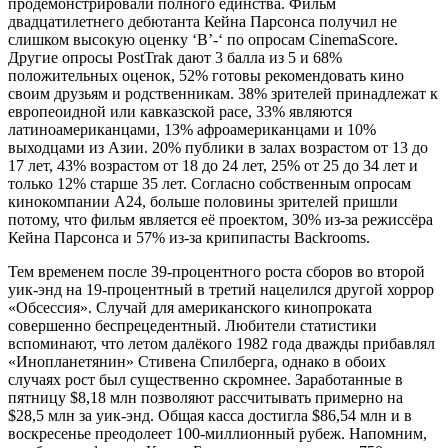
продемонстрировали полного единства. Фильм
двадцатилетнего дебютанта Кейна Парсонса получил не
слишком высокую оценку ‘B’-‘ по опросам CinemaScore.
Другие опросы PostTrak дают 3 балла из 5 и 68%
положительных оценок, 52% готовы рекомендовать кино
своим друзьям и родственникам. 38% зрителей принадлежат к
европеоидной или кавказской расе, 33% являются
латиноамериканцами, 13% афроамериканцами и 10%
выходцами из Азии. 20% публики в залах возрастом от 13 до
17 лет, 43% возрастом от 18 до 24 лет, 25% от 25 до 34 лет и
только 12% старше 35 лет. Согласно собственным опросам
кинокомпании A24, больше половины зрителей пришли
потому, что фильм является её проектом, 30% из-за режиссёра
Кейна Парсонса и 57% из-за крипипасты Backrooms.
Тем временем после 39-процентного роста сборов во второй
уик-энд на 19-процентный в третий нацелился другой хоррор
«Обсессия». Случай для американского кинопроката
совершенно беспрецедентный. Любители статистики
вспоминают, что летом далёкого 1982 года дважды прибавлял
«Инопланетянин» Стивена Спилберга, однако в обоих
случаях рост был существенно скромнее. Заработанные в
пятницу $8,18 млн позволяют рассчитывать примерно на
$28,5 млн за уик-энд. Общая касса достигла $86,54 млн и в
воскресенье преодолеет 100-миллионный рубеж. Напомним,