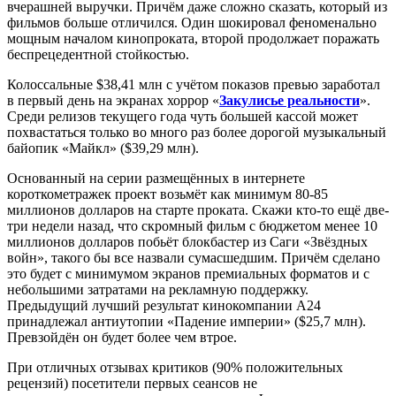
вчерашней выручки. Причём даже сложно сказать, который из
фильмов больше отличился. Один шокировал феноменально
мощным началом кинопроката, второй продолжает поражать
беспрецедентной стойкостью.
Колоссальные $38,41 млн с учётом показов превью заработал
в первый день на экранах хоррор «
Закулисье реальности
».
Среди релизов текущего года чуть большей кассой может
похвастаться только во много раз более дорогой музыкальный
байопик «Майкл» ($39,29 млн).
Основанный на серии размещённых в интернете
короткометражек проект возьмёт как минимум 80-85
миллионов долларов на старте проката. Скажи кто-то ещё две-
три недели назад, что скромный фильм с бюджетом менее 10
миллионов долларов побьёт блокбастер из Саги «Звёздных
войн», такого бы все назвали сумасшедшим. Причём сделано
это будет с минимумом экранов премиальных форматов и с
небольшими затратами на рекламную поддержку.
Предыдущий лучший результат кинокомпании A24
принадлежал антиутопии «Падение империи» ($25,7 млн).
Превзойдён он будет более чем втрое.
При отличных отзывах критиков (90% положительных
рецензий) посетители первых сеансов не