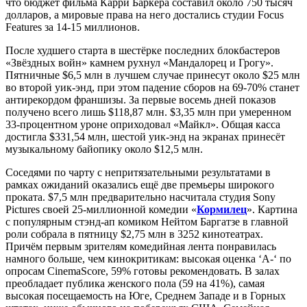
что бюджет фильма Карри Баркера составил около 750 тысяч
долларов, а мировые права на него достались студии Focus
Features за 14-15 миллионов.
После худшего старта в шестёрке последних блокбастеров
«Звёздных войн» камнем рухнул «Мандалорец и Грогу».
Пятничные $6,5 млн в лучшем случае принесут около $25 млн
во второй уик-энд, при этом падение сборов на 69-70% станет
антирекордом франшизы. За первые восемь дней показов
получено всего лишь $118,87 млн. $3,35 млн при умеренном
33-процентном уроне оприходовал «Майкл». Общая касса
достигла $331,54 млн, шестой уик-энд на экранах принесёт
музыкальному байопику около $12,5 млн.
Соседями по чарту с непритязательными результатами в
рамках ожиданий оказались ещё две премьеры широкого
проката. $7,5 млн предварительно насчитала студия Sony
Pictures своей 25-миллионной комедии «
Кормилец
». Картина
с популярным стэнд-ап комиком Нейтом Баргатзе в главной
роли собрала в пятницу $2,75 млн в 3252 кинотеатрах.
Причём первым зрителям комедийная лента понравилась
намного больше, чем кинокритикам: высокая оценка ‘A-‘ по
опросам CinemaScore, 59% готовы рекомендовать. В залах
преобладает публика женского пола (59 на 41%), самая
высокая посещаемость на Юге, Среднем Западе и в Горных