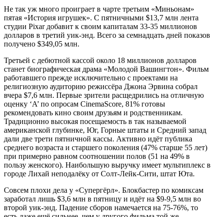
Не так уж много проиграет в чарте третьим «Миньонам»
пятая «История игрушек». С пятничными $13,7 млн лента
студии Pixar добавит к своим капиталам 33-35 миллионов
долларов в третий уик-энд. Всего за семнадцать дней показов
получено $349,05 млн.
Третьей с дебютной кассой около 18 миллионов долларов
станет биографическая драма «Молодой Вашингтон». Фильм
работавшего прежде исключительно с проектами на
религиозную аудиторию режиссёра Джона Эрвина собрал
вчера $7,6 млн. Первые зрители расщедрились на отличную
оценку ‘A’ по опросам CinemaScore, 81% готовы
рекомендовать кино своим друзьям и родственникам.
Традиционно высокая посещаемость в так называемой
американской глубинке, Юг, Горные штаты и Средний запад
дали две трети пятничной кассы. Активно идёт публика
среднего возраста и старшего поколения (47% старше 55 лет)
при примерно равном соотношении полов (51 на 49% в
пользу женского). Наибольшую выручку имеет мультиплекс в
городе Лихай неподалёку от Солт-Лейк-Сити, штат Юта.
Совсем плохи дела у «Супергёрл». Блокбастер по комиксам
заработал лишь $3,6 млн в пятницу и идёт на $9-9,5 млн во
второй уик-энд. Падение сборов намечается на 75-76%, то
есть даже ещё сильнее, чем у другого фильма той же