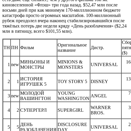
киновселенной «Флэш» три года назад. $52,47 млн после
восьми дней при как минимум 170-милллионном бюджете
катастрофа просто огромных масштабов. 100-миллионный
рубеж преодолел вчера наконец стабилизировавшийся после
тяжёлых потерь две недели кряду «День разоблачения» ($2,24
млн в пятницу, всего $101,55 млн).
Сбо
Оригинальное
ТН
ПН
Фильм
Дистр.
пят
название
($)
МИНЬОНЫ И
MINIONS &
16
1
new
UNIVERSAL
МОНСТРЫ
MONSTERS
ИСТОРИЯ
13
2
1
TOY STORY 5
DISNEY
ИГРУШЕК 5
МОЛОДОЙ
YOUNG
7
3
new
ANGEL
ВАШИНГТОН
WASHINGTON
WARNER
3
4
2
СУПЕРГЕРЛ
SUPERGIRL
BROS.
ДЕНЬ
DISCLOSURE
2
5
5
UNIVERSAL
РАЗОБЛАЧЕНИЯ
DAY