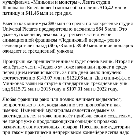
мультфильма «Миньоны и монстры». Лента студии
Illumination Entertainment смогла собрать лишь $16,42 млн в
пятницу и $41,46 млн за три дня.
Вместо как минимум $80 млн со среды по воскресенье студия
Universal Pictures предварительно насчитала $64,5 млн. Это
даже чуть меньше, чем было у третьей части другой
анимационной франшизы «Ледниковый период» ровно
семнадцать лет назад ($66,73 млн). 39-40 миллионов долларов
ожидают за трёхдневный уик-энд.
Проигрыш же предшественникам будет очень велик. Вторая и
четвёртые части «Гадкого я» тоже начинали прокат в среду
перед Днём независимости. За пять дней было получено
соответственно $143,07 млн и $122,06 млн. Два спин-оффа о
Миньонах взяли на старте в стандартный трёхдневный уик-
энд $115,72 млн в 2015 году и $107,01 млн в 2022 году.
Любая франшиза рано или поздно начинает выдыхаться,
вопрос только в том, когда именно это произойдёт и как
именно. Нынешний мультфильм является седьмым за
шестнадцать лет и тоже принесёт прибыль своим создателям,
не говоря уже о продолжающихся солидных продажах
различных сопутствующих товаров. Пресыщение аудитории
при таком практически непрерывном конвейере всегда надо