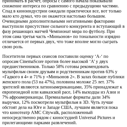
принимать в расчёт, опросы с самого начала показывали
снижение интереса по сравнению с предыдущими частями.
Спад в киноиндустрии ожидали практически все, вот только
мало кто думал, что он окажется настолько большим.
Очевидными дополнительными негативными факторами
выступили присутствие сильного конкурента и вступающий в
фазу решающих матчей Чемпионат мира по футболу. При
этом сама третья часть «Миньонов» по тональности изрядно
отличается от первых двух, что тоже вполне могло сыграть
свою роль.
Посетители первых сеансов поставили оценку ‘A-‘ по
опросам CinemaScore против более высокой ‘A’ у двух
предшественников. Только 58% готовы рекомендовать
мультфильм своим друзьям и родственникам против 63% у
«Гадкого я 4» и 71% у «Миньонов 2». В залах больше публики
женского пола (53 на 47%), половина моложе 25 лет. 37%
зрителей являются латиноамериканцами, 35% принадлежат к
европеоидной или кавказской расе, 14% выходцы из Азии и
7% афроамериканцы. Премиальные форматы дали 34%
выручки, 12% посмотрели мультфильм в 3D. Чуть лучше
обстоят дела на Юге и Западе США, лучшим является пока
что кинотеатр AMC Citywalk, расположенный
непосредственно рядом с киностудией Universal Pictures и
прилегающими парками развлечений.