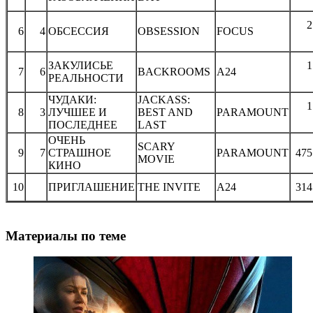
2
6
4
ОБСЕССИЯ
OBSESSION
FOCUS
ЗАКУЛИСЬЕ
1
7
6
BACKROOMS
A24
РЕАЛЬНОСТИ
ЧУДАКИ:
JACKASS:
1
8
3
ЛУЧШЕЕ И
BEST AND
PARAMOUNT
ПОСЛЕДНЕЕ
LAST
ОЧЕНЬ
SCARY
9
7
СТРАШНОЕ
PARAMOUNT
475
MOVIE
КИНО
10
ПРИГЛАШЕНИЕ
THE INVITE
A24
314
Материалы по теме