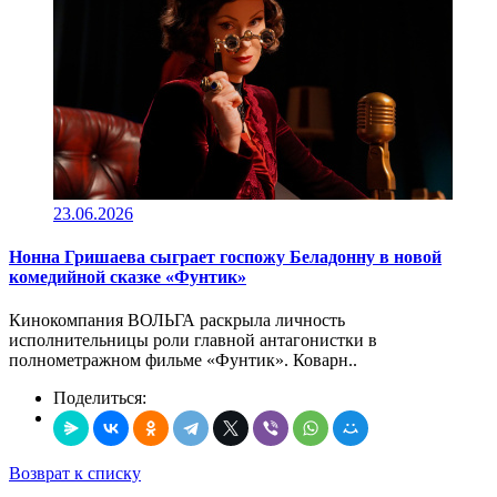
23.06.2026
Нонна Гришаева сыграет госпожу Беладонну в новой
комедийной сказке «Фунтик»
Кинокомпания ВОЛЬГА раскрыла личность
исполнительницы роли главной антагонистки в
полнометражном фильме «Фунтик». Коварн..
Поделиться:
Возврат к списку