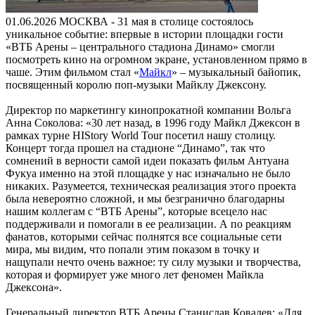
01.06.2026
МОСКВА - 31 мая в столице состоялось
уникальное событие: впервые в истории площадки гости
«ВТБ Арены – центрального стадиона Динамо» смогли
посмотреть кино на огромном экране, установленном прямо в
чаше. Этим фильмом стал «
Майкл
» – музыкальный байопик,
посвященный королю поп-музыки Майклу Джексону.
Директор по маркетингу кинопрокатной компании Вольга
Анна Соколова: «30 лет назад, в 1996 году Майкл Джексон в
рамках турне HIStory World Tour посетил нашу столицу.
Концерт тогда прошел на стадионе “Динамо”, так что
сомнений в верности самой идеи показать фильм Антуана
Фукуа именно на этой площадке у нас изначально не было
никаких. Разумеется, техническая реализация этого проекта
была невероятно сложной, и мы безгранично благодарны
нашим коллегам с “ВТБ Арены”, которые всецело нас
поддерживали и помогали в ее реализации. А по реакциям
фанатов, которыми сейчас полнятся все социальные сети
мира, мы видим, что попали этим показом в точку и
нащупали нечто очень важное: ту силу музыки и творчества,
которая и формирует уже много лет феномен Майкла
Джексона».
Генеральный директор ВТБ Арены Станислав Ковалев: «Для