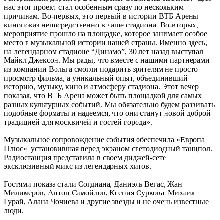
нас этот проект стал особенным сразу по нескольким
причинам. Во-первых, это первый в истории ВТБ Арены
кинопоказ непосредственно в чаше стадиона. Во-вторых,
мероприятие прошло на площадке, которое занимает особое
место в музыкальной истории нашей страны. Именно здесь,
на легендарном стадионе “Динамо”, 30 лет назад выступал
Майкл Джексон. Мы рады, что вместе с нашими партнерами
из компании Вольга смогли подарить зрителям не просто
просмотр фильма, а уникальный опыт, объединивший
историю, музыку, кино и атмосферу стадиона. Этот вечер
показал, что ВТБ Арена может быть площадкой для самых
разных культурных событий. Мы обязательно будем развивать
подобные форматы и надеемся, что они станут новой доброй
традицией для москвичей и гостей города».
Музыкальное сопровождение события обеспечила «Европа
Плюс», установившая перед экраном светодиодный танцпол.
Радиостанция представила в своем диджей-сете
эксклюзивный микс из легендарных хитов.
Гостями показа стали Согдиана, Даниэль Вегас, Жан
Милимеров, Антон Самойлов, Ксения Суркова, Михаил
Гурай, Алана Чочиева и другие звезды и не очень известные
люди.