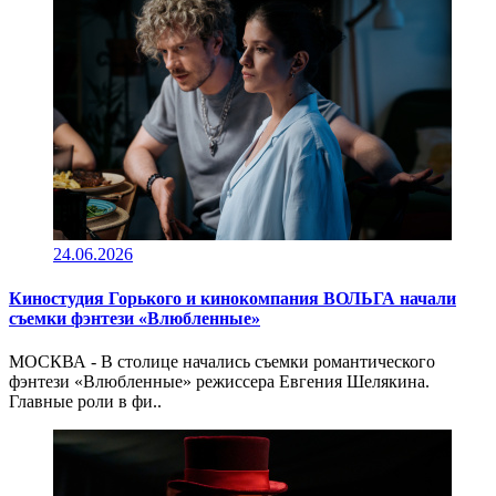
24.06.2026
Киностудия Горького и кинокомпания ВОЛЬГА начали
съемки фэнтези «Влюбленные»
МОСКВА - В столице начались съемки романтического
фэнтези «Влюбленные» режиссера Евгения Шелякина.
Главные роли в фи..