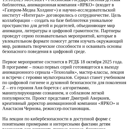
библиотека, анимационная компания «ЯРКО» (входит в
«Газпром-Медиа Холдинг») и научно-исследовательский
институт «Интеграл» договорились о сотрудничестве. Цель
коллаборации – создать на базе библиотеки уникальное
пространство для детей и родителей, объединяющее мир
анимации, литературы и цифровой грамотности. Партнеры
проведут серию познавательных мероприятий, которые в
увлекательном формате помогут детям изучать окружающий
мир, развивать творческие способности и осваивать основы
безопасного поведения в цифровой среде.
Первое мероприятие состоится в РГДБ 18 октября 2025 года.
В программе – показ первых серий готовящегося к выходу
анимационного сериала «Технолайк», мастер-классы, лекция
и встречи с героями мультсериалов. Сериал станет учебником
по цифровой гигиене и духовной безопасности для поколения
Z – его героиня Аня борется с алгоритмами,
манипулирующими сознанием, и соблазном легкой
популярности. Проект представят Дмитрий Аверкиев,
креативный директор анимационной компании «ЯРКО» и
Анастасия Чернова, режиссер-постановщик.
На лекции по кибербезопасности в доступной форме с
понятными примерами и интересными фактами детям