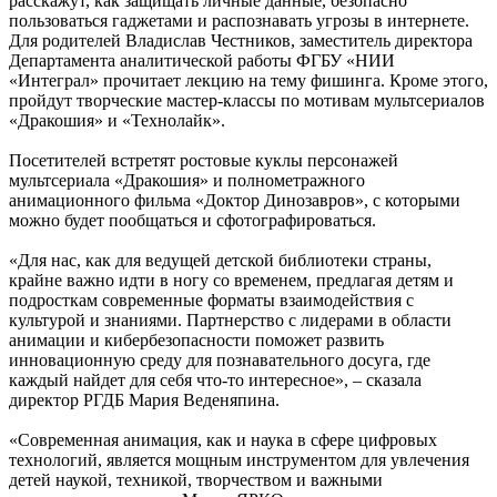
расскажут, как защищать личные данные, безопасно
пользоваться гаджетами и распознавать угрозы в интернете.
Для родителей Владислав Честников, заместитель директора
Департамента аналитической работы ФГБУ «НИИ
«Интеграл» прочитает лекцию на тему фишинга. Кроме этого,
пройдут творческие мастер-классы по мотивам мультсериалов
«Дракошия» и «Технолайк».
Посетителей встретят ростовые куклы персонажей
мультсериала «Дракошия» и полнометражного
анимационного фильма «Доктор Динозавров», с которыми
можно будет пообщаться и сфотографироваться.
«Для нас, как для ведущей детской библиотеки страны,
крайне важно идти в ногу со временем, предлагая детям и
подросткам современные форматы взаимодействия с
культурой и знаниями. Партнерство с лидерами в области
анимации и кибербезопасности поможет развить
инновационную среду для познавательного досуга, где
каждый найдет для себя что-то интересное», – сказала
директор РГДБ Мария Веденяпина.
«Современная анимация, как и наука в сфере цифровых
технологий, является мощным инструментом для увлечения
детей наукой, техникой, творчеством и важными