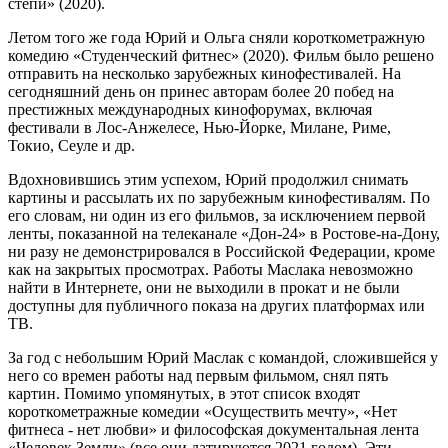
степи» (2020).
Летом того же года Юрий и Ольга сняли короткометражную
комедию «Студенческий фитнес» (2020). Фильм было решено
отправить на несколько зарубежных кинофестивалей. На
сегодняшний день он принес авторам более 20 побед на
престижных международных кинофорумах, включая
фестивали в Лос-Анжелесе, Нью-Йорке, Милане, Риме,
Токио, Сеуле и др.
Вдохновившись этим успехом, Юрий продолжил снимать
картины и рассылать их по зарубежным кинофестивалям. По
его словам, ни один из его фильмов, за исключением первой
ленты, показанной на телеканале «Дон-24» в Ростове-на-Дону,
ни разу не демонстрировался в Российской Федерации, кроме
как на закрытых просмотрах. Работы Маслака невозможно
найти в Интернете, они не выходили в прокат и не были
доступны для публичного показа на других платформах или
ТВ.
За год с небольшим Юрий Маслак с командой, сложившейся у
него со времен работы над первым фильмом, снял пять
картин. Помимо упомянутых, в этот список входят
короткометражные комедии «Осуществить мечту», «Нет
фитнеса - нет любви» и философская документальная лента
«Человек Земли» (все они датируются 2021 годом). Эти