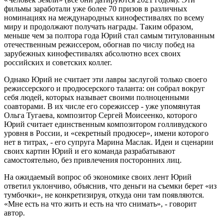
фильмы заработали уже более 70 призов в различных
номинациях на международных кинофестивалях по всему
миру и продолжают получать награды. Таким образом,
меньше чем за полтора года Юрий стал самым титулованным
отечественным режиссером, обогнав по числу побед на
зарубежных кинофестивалях абсолютно всех своих
российских и советских коллег.
Однако Юрий не считает эти лавры заслугой только своего
режиссерского и продюсерского таланта: он собрал вокруг
себя людей, которых называет своими полноценными
соавторами. В их числе его сорежиссер - уже упомянутая
Ольга Тугаева, композитор Сергей Моисеенко, которого
Юрий считает единственным композитором голливудского
уровня в России, и «секретный продюсер», имени которого
нет в титрах, - его супруга Марина Маслак. Идеи и сценарии
своих картин Юрий и его команда разрабатывают
самостоятельно, без привлечения посторонних лиц.
На ожидаемый вопрос об экономике своих лент Юрий
ответил уклончиво, объяснив, что деньги на съемки берет «из
тумбочки», не конкретизируя, откуда они там появляются.
«Мне есть на что жить и есть на что снимать», - говорит
автор.