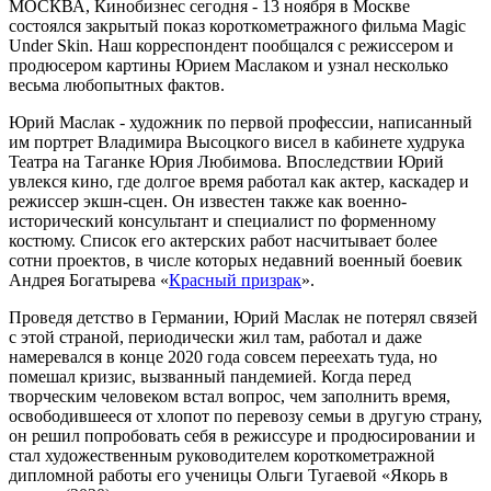
МОСКВА, Кинобизнес сегодня - 13 ноября в Москве
состоялся закрытый показ короткометражного фильма Magic
Under Skin. Наш корреспондент пообщался с режиссером и
продюсером картины Юрием Маслаком и узнал несколько
весьма любопытных фактов.
Юрий Маслак - художник по первой профессии, написанный
им портрет Владимира Высоцкого висел в кабинете худрука
Театра на Таганке Юрия Любимова. Впоследствии Юрий
увлекся кино, где долгое время работал как актер, каскадер и
режиссер экшн-сцен. Он известен также как военно-
исторический консультант и специалист по форменному
костюму. Список его актерских работ насчитывает более
сотни проектов, в числе которых недавний военный боевик
Андрея Богатырева «
Красный призрак
».
Проведя детство в Германии, Юрий Маслак не потерял связей
с этой страной, периодически жил там, работал и даже
намеревался в конце 2020 года совсем переехать туда, но
помешал кризис, вызванный пандемией. Когда перед
творческим человеком встал вопрос, чем заполнить время,
освободившееся от хлопот по перевозу семьи в другую страну,
он решил попробовать себя в режиссуре и продюсировании и
стал художественным руководителем короткометражной
дипломной работы его ученицы Ольги Тугаевой «Якорь в