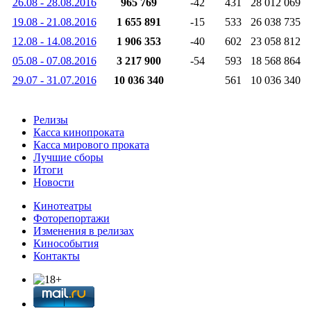
26.08 - 28.08.2016
965 769
-42
431
28 012 069
19.08 - 21.08.2016
1 655 891
-15
533
26 038 735
12.08 - 14.08.2016
1 906 353
-40
602
23 058 812
05.08 - 07.08.2016
3 217 900
-54
593
18 568 864
29.07 - 31.07.2016
10 036 340
561
10 036 340
Релизы
Касса кинопроката
Касса мирового проката
Лучшие сборы
Итоги
Новости
Кинотеатры
Фоторепортажи
Изменения в релизах
Кинособытия
Контакты