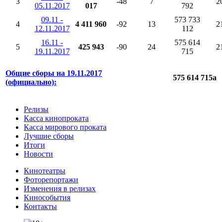
3
-48
7
2
05.11.2017
017
792
09.11 -
573 733
4
4 411 960
-92
13
2
12.11.2017
112
16.11 -
575 614
5
425 943
-90
24
2
19.11.2017
715
Общие сборы на 19.11.2017
575 614 715
a
(официально):
Релизы
Касса кинопроката
Касса мирового проката
Лучшие сборы
Итоги
Новости
Кинотеатры
Фоторепортажи
Изменения в релизах
Кинособытия
Контакты