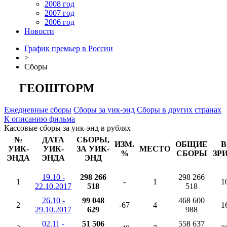
2008 год
2007 год
2006 год
Новости
График премьер в России
>
Сборы
ГЕОШТОРМ
Ежедневные сборы
Сборы за уик-энд
Сборы в других странах
К описанию фильма
Кассовые сборы за уик-энд в рублях
№
ДАТА
СБОРЫ,
ИЗМ.
ОБЩИЕ
В
УИК-
УИК-
ЗА УИК-
МЕСТО
%
СБОРЫ
ЗР
ЭНДА
ЭНДА
ЭНД
19.10 -
298 266
298 266
1
-
1
1
22.10.2017
518
518
26.10 -
99 048
468 600
2
-67
4
1
29.10.2017
629
988
02.11 -
51 506
558 637