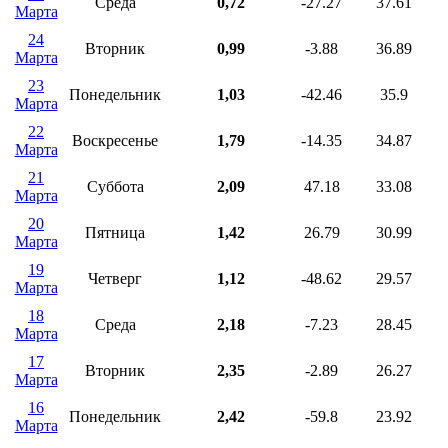
Среда
0,72
-27.27
37.61
Марта
24
Вторник
0,99
-3.88
36.89
Марта
23
Понедельник
1,03
-42.46
35.9
Марта
22
Воскресенье
1,79
-14.35
34.87
Марта
21
Суббота
2,09
47.18
33.08
Марта
20
Пятница
1,42
26.79
30.99
Марта
19
Четверг
1,12
-48.62
29.57
Марта
18
Среда
2,18
-7.23
28.45
Марта
17
Вторник
2,35
-2.89
26.27
Марта
16
Понедельник
2,42
-59.8
23.92
Марта