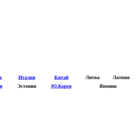
я
Италия
Китай
Литва
Латвия
я
Эстония
Ю.Корея
Япония