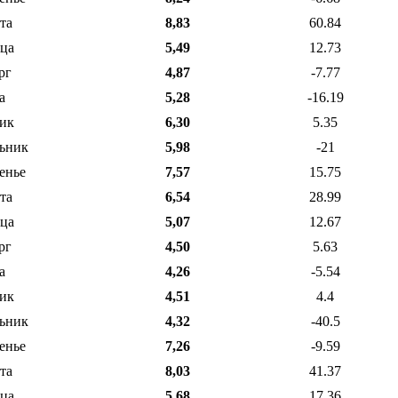
та
8,83
60.84
ца
5,49
12.73
рг
4,87
-7.77
а
5,28
-16.19
ик
6,30
5.35
ьник
5,98
-21
енье
7,57
15.75
та
6,54
28.99
ца
5,07
12.67
рг
4,50
5.63
а
4,26
-5.54
ик
4,51
4.4
ьник
4,32
-40.5
енье
7,26
-9.59
та
8,03
41.37
ца
5,68
17.36