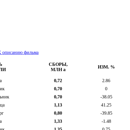
К описанию фильма
Ь
СБОРЫ,
ИЗМ. %
ЛИ
МЛН
a
а
0,72
2.86
ик
0,70
0
ьник
0,70
-38.05
ца
1,13
41.25
рг
0,80
-39.85
а
1,33
-1.48
ик
1,35
0.75