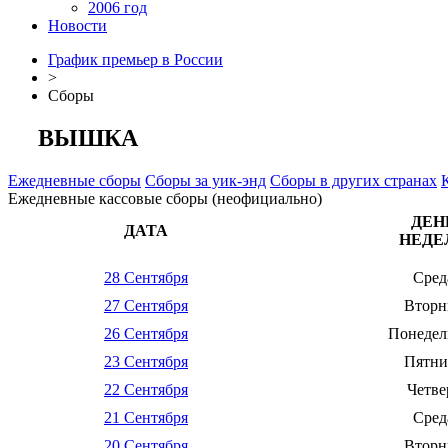
2006 год
Новости
График премьер в России
>
Сборы
ВЫШКА
Ежедневные сборы
Сборы за уик-энд
Сборы в других странах
Ежедневные кассовые сборы (неофициально)
ДЕН
ДАТА
НЕДЕ
28 Сентября
Сред
27 Сентября
Вторн
26 Сентября
Понедел
23 Сентября
Пятни
22 Сентября
Четве
21 Сентября
Сред
20 Сентября
Вторн