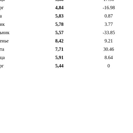
рг
4,84
-16.98
а
5,83
0.87
ик
5,78
3.77
ьник
5,57
-33.85
енье
8,42
9.21
та
7,71
30.46
ца
5,91
8.64
рг
5,44
0