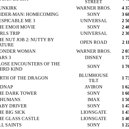
STREET
UNKIRK
WARNER BROS.
4 3
PIDER-MAN: HOMECOMING
SONY
3 6
ESPICABLE ME 3
UNIVERSAL
2 5
HE EMOJI MOVIE
SONY
2 4
IRLS TRIP
UNIVERSAL
2 3
HE NUT JOB 2: NUTTY BY
OPEN ROAD
2 1
ATURE
ONDER WOMAN
WARNER BROS.
2 0
ARS 3
DISNEY
1 7
LOSE ENCOUNTERS OF THE
SONY
1 7
HIRD KIND
BLUMHOUSE
IRTH OF THE DRAGON
1 7
TILT
IDNAP
AVIRON
1 6
HE DARK TOWER
SONY
1 6
NHUMANS
IMAX
1 5
ABY DRIVER
SONY
1 4
HE BIG SICK
LIONSGATE
1 4
HE GLASS CASTLE
LIONSGATE
1 4
LL SAINTS
SONY
1 2