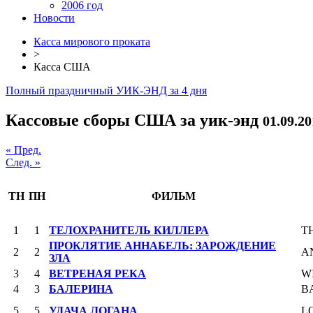
2006 год
Новости
Касса мирового проката
>
Касса США
Полный праздничный УИК-ЭНД за 4 дня
Кассовые сборы США за уик-энд
01.09.20
« Пред.
След. »
ТН
ПН
ФИЛЬМ
1
1
ТЕЛОХРАНИТЕЛЬ КИЛЛЕРА
T
ПРОКЛЯТИЕ АННАБЕЛЬ: ЗАРОЖДЕНИЕ
2
2
A
ЗЛА
3
4
ВЕТРЕНАЯ РЕКА
W
4
3
БАЛЕРИНА
B
5
5
УДАЧА ЛОГАНА
L