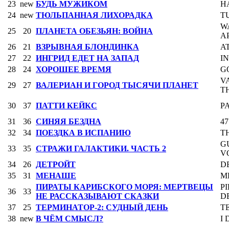
23
new
БУДЬ МУЖИКОМ
H
24
new
ТЮЛЬПАННАЯ ЛИХОРАДКА
T
W
25
20
ПЛАНЕТА ОБЕЗЬЯН: ВОЙНА
A
26
21
ВЗРЫВНАЯ БЛОНДИНКА
A
27
22
ИНГРИД ЕДЕТ НА ЗАПАД
I
28
24
ХОРОШЕЕ ВРЕМЯ
G
V
29
27
ВАЛЕРИАН И ГОРОД ТЫСЯЧИ ПЛАНЕТ
T
30
37
ПАТТИ КЕЙКС
P
31
36
СИНЯЯ БЕЗДНА
4
32
34
ПОЕЗДКА В ИСПАНИЮ
T
G
33
35
СТРАЖИ ГАЛАКТИКИ. ЧАСТЬ 2
VO
34
26
ДЕТРОЙТ
D
35
31
МЕНАШЕ
M
ПИРАТЫ КАРИБСКОГО МОРЯ: МЕРТВЕЦЫ
P
36
33
НЕ РАССКАЗЫВАЮТ СКАЗКИ
D
37
25
ТЕРМИНАТОР-2: СУДНЫЙ ДЕНЬ
T
38
new
В ЧЁМ СМЫСЛ?
I 