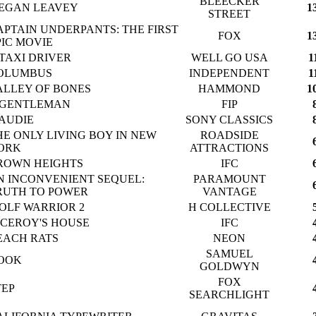
BLEECKER
EGAN LEAVEY
1
STREET
APTAIN UNDERPANTS: THE FIRST
FOX
1
PIC MOVIE
 TAXI DRIVER
WELL GO USA
1
OLUMBUS
INDEPENDENT
1
ALLEY OF BONES
HAMMOND
1
 GENTLEMAN
FIP
AUDIE
SONY CLASSICS
HE ONLY LIVING BOY IN NEW
ROADSIDE
ORK
ATTRACTIONS
ROWN HEIGHTS
IFC
N INCONVENIENT SEQUEL:
PARAMOUNT
RUTH TO POWER
VANTAGE
OLF WARRIOR 2
H COLLECTIVE
ICEROY'S HOUSE
IFC
EACH RATS
NEON
SAMUEL
OOK
GOLDWYN
FOX
TEP
SEARCHLIGHT