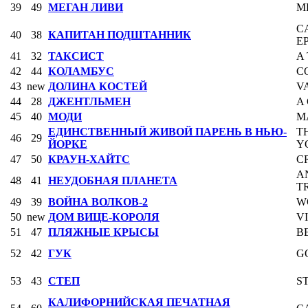
39
49
МЕГАН ЛИВИ
M
C
40
38
КАПИТАН ПОДШТАННИК
E
41
32
ТАКСИСТ
A
42
44
КОЛАМБУС
C
43
new
ДОЛИНА КОСТЕЙ
V
44
28
ДЖЕНТЛЬМЕН
A
45
40
МОДИ
M
ЕДИНСТВЕННЫЙ ЖИВОЙ ПАРЕНЬ В НЬЮ-
T
46
29
ЙОРКЕ
Y
47
50
КРАУН-ХАЙТС
C
A
48
41
НЕУДОБНАЯ ПЛАНЕТА
T
49
39
ВОЙНА ВОЛКОВ-2
W
50
new
ДОМ ВИЦЕ-КОРОЛЯ
V
51
47
ПЛЯЖНЫЕ КРЫСЫ
B
52
42
ГУК
G
53
43
СТЕП
S
КАЛИФОРНИЙСКАЯ ПЕЧАТНАЯ