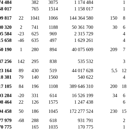
74 484
382
3075
1 174 484
1
58 017
765
1514
1 158 017
1
09 817
22
1041
1066
144 364 580
150
8
80 320
2
741
1188
50 361 700
30
6
05 584
-23
625
969
2 315 729
4
15 658
-46
635
497
1 629 261
4
50 190
1
280
894
40 075 609
209
7
47 256
142
295
838
535 532
3
23 164
89
430
519
44 017 628
5,5
12
18 381
79
140
1560
540 622
4
17 105
84
196
1108
389 646 310
200
18
03 284
-20
331
614
16 526 199
34
6
98 464
22
126
1575
1 247 438
6
94 458
50
186
1045
172 277 524
230
15
77 979
-68
288
618
931 791
2
70 775
165
1035
170 775
1