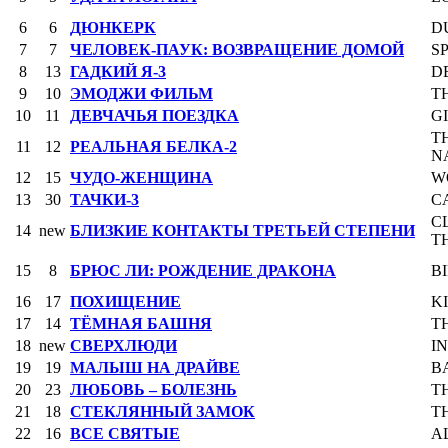
6
6
ДЮНКЕРК
D
7
7
ЧЕЛОВЕК-ПАУК: ВОЗВРАЩЕНИЕ ДОМОЙ
S
8
13
ГАДКИЙ Я-3
D
9
10
ЭМОДЖИ ФИЛЬМ
T
10
11
ДЕВЧАЧЬЯ ПОЕЗДКА
G
T
11
12
РЕАЛЬНАЯ БЕЛКА-2
N
12
15
ЧУДО-ЖЕНЩИНА
W
13
30
ТАЧКИ-3
C
C
14
new
БЛИЗКИЕ КОНТАКТЫ ТРЕТЬЕЙ СТЕПЕНИ
T
15
8
БРЮС ЛИ: РОЖДЕНИЕ ДРАКОНА
B
16
17
ПОХИЩЕНИЕ
K
17
14
ТЁМНАЯ БАШНЯ
T
18
new
СВЕРХЛЮДИ
I
19
19
МАЛЫШ НА ДРАЙВЕ
B
20
23
ЛЮБОВЬ – БОЛЕЗНЬ
T
21
18
СТЕКЛЯННЫЙ ЗАМОК
T
22
16
ВСЕ СВЯТЫЕ
A