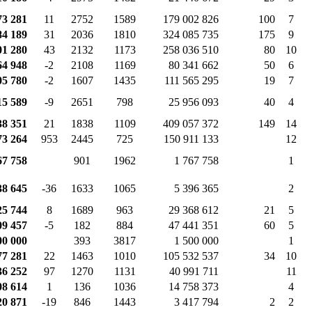
73 281
11
2752
1589
179 002 826
100
7
84 189
31
2036
1810
324 085 735
175
9
01 280
43
2132
1173
258 036 510
80
10
64 948
-2
2108
1169
80 341 662
50
6
05 780
-2
1607
1435
111 565 295
19
7
15 589
-9
2651
798
25 956 093
40
4
38 351
21
1838
1109
409 057 372
149
14
73 264
953
2445
725
150 911 133
12
67 758
901
1962
1 767 758
1
38 645
-36
1633
1065
5 396 365
2
25 744
8
1689
963
29 368 612
21
5
09 457
-5
182
884
47 441 351
60
5
00 000
393
3817
1 500 000
1
77 281
22
1463
1010
105 532 537
34
10
36 252
97
1270
1131
40 991 711
11
08 614
1
136
1036
14 758 373
4
20 871
-19
846
1443
3 417 794
2
2