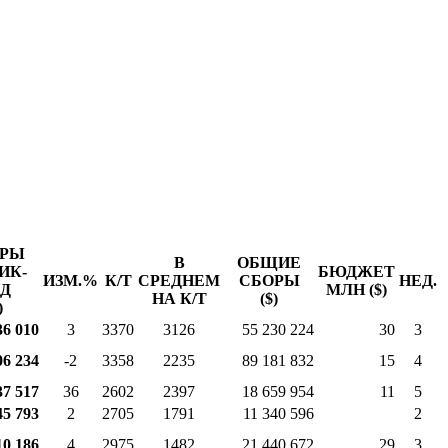
ОРЫ
В
ОБЩИЕ
ИК-
БЮДЖЕТ
ИЗМ.%
К/Т
СРЕДНЕМ
СБОРЫ
НЕД.
Д
МЛН ($)
НА К/Т
($)
)
36 010
3
3370
3126
55 230 224
30
3
06 234
-2
3358
2235
89 181 832
15
4
37 517
36
2602
2397
18 659 954
11
5
45 793
2
2705
1791
11 340 596
2
10 186
4
2975
1482
21 440 672
29
3