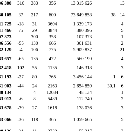
36 388
316
383
356
13 315 626
13
30 105
37
217
600
73 649 858
38
14
11 725
-18
31
3604
1 339 173
4
11 466
75
29
3844
380 396
5
07 373
300
358
107 373
1
86 556
-55
130
666
361 631
2
82 129
-4
106
775
5 909 837
21
63 657
-65
135
472
560 199
4
62 418
102
55
1135
146 318
3
61 193
-27
80
765
3 456 144
1
6
51 903
-44
24
2163
2 654 859
30,1
6
48 134
4
12034
48 134
1
43 913
-6
8
5489
112 740
2
43 678
-39
27
1618
178 036
3
43 066
-36
118
365
1 059 665
5