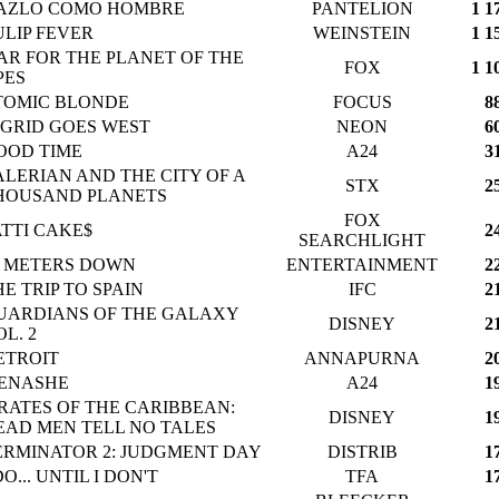
AZLO COMO HOMBRE
PANTELION
1 1
ULIP FEVER
WEINSTEIN
1 1
AR FOR THE PLANET OF THE
FOX
1 1
PES
TOMIC BLONDE
FOCUS
8
NGRID GOES WEST
NEON
6
OOD TIME
A24
3
ALERIAN AND THE CITY OF A
STX
2
HOUSAND PLANETS
FOX
ATTI CAKE$
2
SEARCHLIGHT
7 METERS DOWN
ENTERTAINMENT
2
HE TRIP TO SPAIN
IFC
2
UARDIANS OF THE GALAXY
DISNEY
2
L. 2
ETROIT
ANNAPURNA
2
ENASHE
A24
1
IRATES OF THE CARIBBEAN:
DISNEY
1
EAD MEN TELL NO TALES
ERMINATOR 2: JUDGMENT DAY
DISTRIB
1
DO... UNTIL I DON'T
TFA
1