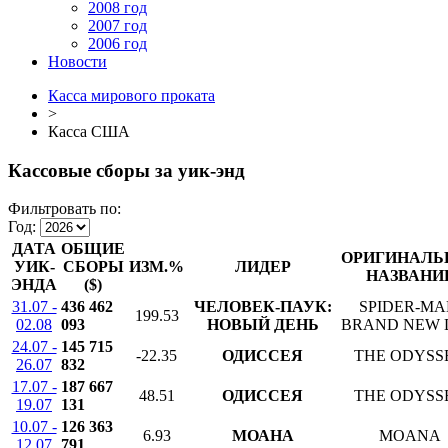
2008 год
2007 год
2006 год
Новости
Касса мирового проката
>
Касса США
Кассовые сборы за уик-энд
Фильтровать по:
Год:
ДАТА
ОБЩИЕ
ОРИГИНАЛЬ
УИК-
СБОРЫ
ИЗМ.%
ЛИДЕР
НАЗВАНИ
ЭНДА
($)
31.07 -
436 462
ЧЕЛОВЕК-ПАУК:
SPIDER-MA
199.53
02.08
093
НОВЫЙ ДЕНЬ
BRAND NEW 
24.07 -
145 715
-22.35
ОДИССЕЯ
THE ODYSS
26.07
832
17.07 -
187 667
48.51
ОДИССЕЯ
THE ODYSS
19.07
131
10.07 -
126 363
6.93
МОАНА
MOANA
12.07
791