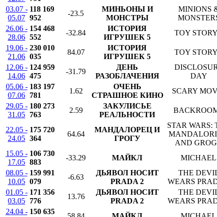
03.07 -
118 169
МИНЬОНЫ И
MINIONS 
-23.5
05.07
952
МОНСТРЫ
MONSTER
26.06 -
154 468
ИСТОРИЯ
-32.84
TOY STORY
28.06
552
ИГРУШЕК 5
19.06 -
230 010
ИСТОРИЯ
84.07
TOY STORY
21.06
035
ИГРУШЕК 5
12.06 -
124 959
ДЕНЬ
DISCLOSU
-31.79
14.06
475
РАЗОБЛАЧЕНИЯ
DAY
05.06 -
183 197
ОЧЕНЬ
1.62
SCARY MOV
07.06
781
СТРАШНОЕ КИНО
29.05 -
180 273
ЗАКУЛИСЬЕ
2.59
BACKROO
31.05
763
РЕАЛЬНОСТИ
STAR WARS: 
22.05 -
175 720
МАНДАЛОРЕЦ И
64.64
MANDALOR
24.05
364
ГРОГУ
AND GRO
15.05 -
106 730
-33.29
МАЙКЛ
MICHAEL
17.05
883
08.05 -
159 991
ДЬЯВОЛ НОСИТ
THE DEVI
-6.63
10.05
079
PRADA 2
WEARS PRAD
01.05 -
171 356
ДЬЯВОЛ НОСИТ
THE DEVI
13.76
03.05
776
PRADA 2
WEARS PRAD
24.04 -
150 635
58.84
МАЙКЛ
MICHAEL