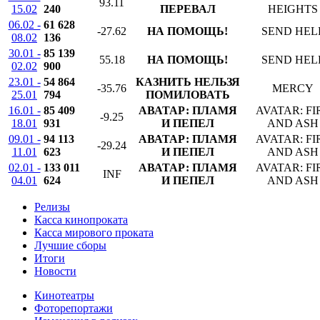
93.11
15.02
240
ПЕРЕВАЛ
HEIGHTS
06.02 -
61 628
-27.62
НА ПОМОЩЬ!
SEND HEL
08.02
136
30.01 -
85 139
55.18
НА ПОМОЩЬ!
SEND HEL
02.02
900
23.01 -
54 864
КАЗНИТЬ НЕЛЬЗЯ
-35.76
MERCY
25.01
794
ПОМИЛОВАТЬ
16.01 -
85 409
АВАТАР: ПЛАМЯ
AVATAR: FI
-9.25
18.01
931
И ПЕПЕЛ
AND ASH
09.01 -
94 113
АВАТАР: ПЛАМЯ
AVATAR: FI
-29.24
11.01
623
И ПЕПЕЛ
AND ASH
02.01 -
133 011
АВАТАР: ПЛАМЯ
AVATAR: FI
INF
04.01
624
И ПЕПЕЛ
AND ASH
Релизы
Касса кинопроката
Касса мирового проката
Лучшие сборы
Итоги
Новости
Кинотеатры
Фоторепортажи