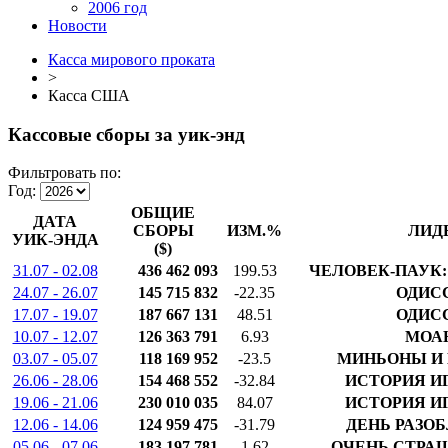
2006 год
Новости
Касса мирового проката
>
Касса США
Кассовые сборы за уик-энд
Фильтровать по:
Год:
ОБЩИЕ
ДАТА
СБОРЫ
ИЗМ.%
ЛИД
УИК-ЭНДА
($)
31.07 - 02.08
436 462 093
199.53
ЧЕЛОВЕК-ПАУК:
24.07 - 26.07
145 715 832
-22.35
ОДИС
17.07 - 19.07
187 667 131
48.51
ОДИС
10.07 - 12.07
126 363 791
6.93
МОА
03.07 - 05.07
118 169 952
-23.5
МИНЬОНЫ И
26.06 - 28.06
154 468 552
-32.84
ИСТОРИЯ И
19.06 - 21.06
230 010 035
84.07
ИСТОРИЯ И
12.06 - 14.06
124 959 475
-31.79
ДЕНЬ РАЗО
05.06 - 07.06
183 197 781
1.62
ОЧЕНЬ СТРА