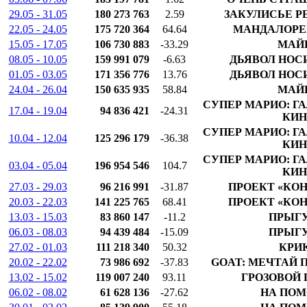
29.05 - 31.05
180 273 763
2.59
ЗАКУЛИСЬЕ Р
22.05 - 24.05
175 720 364
64.64
МАНДАЛОРЕЦ
15.05 - 17.05
106 730 883
-33.29
МАЙ
08.05 - 10.05
159 991 079
-6.63
ДЬЯВОЛ НОСИ
01.05 - 03.05
171 356 776
13.76
ДЬЯВОЛ НОСИ
24.04 - 26.04
150 635 935
58.84
МАЙ
СУПЕР МАРИО: Г
17.04 - 19.04
94 836 421
-24.31
КИН
СУПЕР МАРИО: Г
10.04 - 12.04
125 296 179
-36.38
КИН
СУПЕР МАРИО: Г
03.04 - 05.04
196 954 546
104.7
КИН
27.03 - 29.03
96 216 991
-31.87
ПРОЕКТ «КОН
20.03 - 22.03
141 225 765
68.41
ПРОЕКТ «КОН
13.03 - 15.03
83 860 147
-11.2
ПРЫГ
06.03 - 08.03
94 439 484
-15.09
ПРЫГ
27.02 - 01.03
111 218 340
50.32
КРИК
20.02 - 22.02
73 986 692
-37.83
GOAT: МЕЧТАЙ 
13.02 - 15.02
119 007 240
93.11
ГРОЗОВОЙ 
06.02 - 08.02
61 628 136
-27.62
НА ПОМ