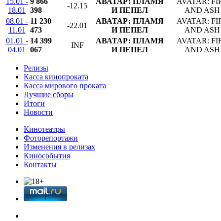
15.01 -
9 866
АВАТАР: ПЛАМЯ
AVATAR: FI
-12.15
18.01
398
И ПЕПЕЛ
AND ASH
08.01 -
11 230
АВАТАР: ПЛАМЯ
AVATAR: FI
-22.01
11.01
473
И ПЕПЕЛ
AND ASH
01.01 -
14 399
АВАТАР: ПЛАМЯ
AVATAR: FI
INF
04.01
067
И ПЕПЕЛ
AND ASH
Релизы
Касса кинопроката
Касса мирового проката
Лучшие сборы
Итоги
Новости
Кинотеатры
Фоторепортажи
Изменения в релизах
Кинособытия
Контакты