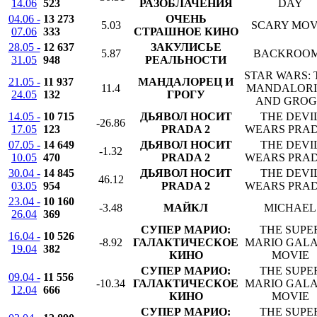
14.06
523
РАЗОБЛАЧЕНИЯ
DAY
04.06 -
13 273
ОЧЕНЬ
5.03
SCARY MOV
07.06
333
СТРАШНОЕ КИНО
28.05 -
12 637
ЗАКУЛИСЬЕ
5.87
BACKROO
31.05
948
РЕАЛЬНОСТИ
STAR WARS: 
21.05 -
11 937
МАНДАЛОРЕЦ И
11.4
MANDALOR
24.05
132
ГРОГУ
AND GRO
14.05 -
10 715
ДЬЯВОЛ НОСИТ
THE DEVI
-26.86
17.05
123
PRADA 2
WEARS PRAD
07.05 -
14 649
ДЬЯВОЛ НОСИТ
THE DEVI
-1.32
10.05
470
PRADA 2
WEARS PRAD
30.04 -
14 845
ДЬЯВОЛ НОСИТ
THE DEVI
46.12
03.05
954
PRADA 2
WEARS PRAD
23.04 -
10 160
-3.48
МАЙКЛ
MICHAEL
26.04
369
СУПЕР МАРИО:
THE SUPE
16.04 -
10 526
-8.92
ГАЛАКТИЧЕСКОЕ
MARIO GAL
19.04
382
КИНО
MOVIE
СУПЕР МАРИО:
THE SUPE
09.04 -
11 556
-10.34
ГАЛАКТИЧЕСКОЕ
MARIO GAL
12.04
666
КИНО
MOVIE
СУПЕР МАРИО:
THE SUPE