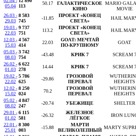
02.04 -
12 890
50.17
ГАЛАКТИЧЕСКОЕ
MARIO GAL
05.04
113
КИНО
MOVIE
26.03 -
8 583
ПРОЕКТ «КОНЕЦ
-11.85
HAIL MAR
29.03
745
СВЕТА»
19.03 -
9 737
ПРОЕКТ «КОНЕЦ
113.2
HAIL MAR
22.03
751
СВЕТА»
12.03 -
4 567
GOAT: МЕЧТАЙ
22.03
GOAT
15.03
414
ПО-КРУПНОМУ
05.03 -
3 742
-43.48
КРИК 7
SCREAM 
08.03
754
26.02 -
6 622
14.44
КРИК 7
SCREAM 
01.03
278
19.02 -
5 786
ГРОЗОВОЙ
WUTHERI
-29.86
22.02
625
ПЕРЕВАЛ
HEIGHTS
12.02 -
8 250
ГРОЗОВОЙ
WUTHERI
70.2
15.02
024
ПЕРЕВАЛ
HEIGHTS
05.02 -
4 847
-20.74
УБЕЖИЩЕ
SHELTER
08.02
247
29.01 -
6 115
ЖЕЛЕЗНОЕ
-26.32
IRON LUN
01.02
581
ЛЁГКОЕ
22.01 -
8 300
МАРТИ
-15.88
MARTY SUPR
25.01
003
ВЕЛИКОЛЕПНЫЙ