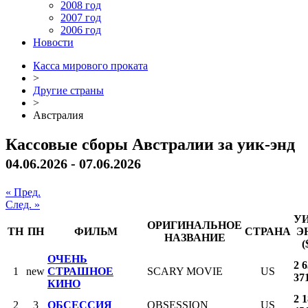
2008 год
2007 год
2006 год
Новости
Касса мирового проката
>
Другие страны
>
Австралия
Кассовые сборы Австралии за уик-энд
04.06.2026 - 07.06.2026
« Пред.
След. »
УИ
ОРИГИНАЛЬНОЕ
ТН
ПН
ФИЛЬМ
СТРАНА
Э
НАЗВАНИЕ
(
ОЧЕНЬ
2 
1
new
СТРАШНОЕ
SCARY MOVIE
US
37
КИНО
2 
2
3
ОБСЕССИЯ
OBSESSION
US