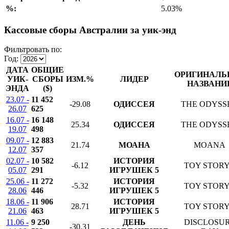
%:
5.03%
Кассовые сборы Австралии за уик-энд
Фильтровать по:
Год:
ДАТА
ОБЩИЕ
ОРИГИНАЛЬ
УИК-
СБОРЫ
ИЗМ.%
ЛИДЕР
НАЗВАНИ
ЭНДА
($)
23.07 -
11 452
-29.08
ОДИССЕЯ
THE ODYSS
26.07
625
16.07 -
16 148
25.34
ОДИССЕЯ
THE ODYSS
19.07
498
09.07 -
12 883
21.74
МОАНА
MOANA
12.07
357
02.07 -
10 582
ИСТОРИЯ
-6.12
TOY STORY
05.07
291
ИГРУШЕК 5
25.06 -
11 272
ИСТОРИЯ
-5.32
TOY STORY
28.06
446
ИГРУШЕК 5
18.06 -
11 906
ИСТОРИЯ
28.71
TOY STORY
21.06
463
ИГРУШЕК 5
11.06 -
9 250
ДЕНЬ
DISCLOSU
-30.31