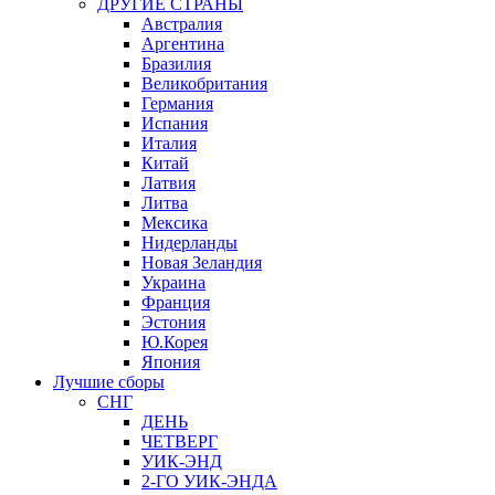
ДРУГИЕ СТРАНЫ
Австралия
Аргентина
Бразилия
Великобритания
Германия
Испания
Италия
Китай
Латвия
Литва
Мексика
Нидерланды
Новая Зеландия
Украина
Франция
Эстония
Ю.Корея
Япония
Лучшие сборы
СНГ
ДЕНЬ
ЧЕТВЕРГ
УИК-ЭНД
2-ГО УИК-ЭНДА