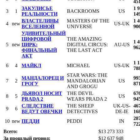
45
ЗАКУЛИСЬЕ
1 
3
1
BACKROOMS
US
РЕАЛЬНОСТИ
14
ВЛАСТЕЛИНЫ
MASTERS OF THE
1 
4
new
US-UK
ВСЕЛЕННОЙ
UNIVERSE
90
УДИВИТЕЛЬНЫЙ
ЦИФРОВОЙ
THE AMAZING
1 
5
new
ЦИРК:
DIGITAL CIRCUS:
AU-US
96
ФИНАЛЬНЫЙ
THE LAST ACT
АКТ
1 
6
4
МАЙКЛ
MICHAEL
US-UK
78
STAR WARS: THE
МАНДАЛОРЕЦ И
99
7
2
MANDALORIAN
US
ГРОГУ
87
AND GROGU
ДЬЯВОЛ НОСИТ
THE DEVIL
67
8
5
US
PRADA 2
WEARS PRADA 2
94
СЛЕДСТВИЕ
THE SHEEP
UK-US-
46
9
6
ВЕДУТ ОВЕЧКИ
DETECTIVES
DE-IE
16
28
10
new
ПЕДДИ
PEDDI
IN
72
Всего:
$13 273 333
За прошлый период:
$12 637 948