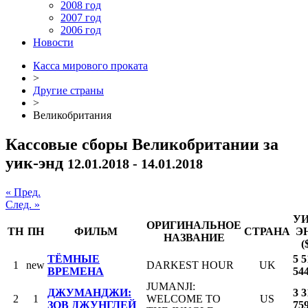
2008 год
2007 год
2006 год
Новости
Касса мирового проката
>
Другие страны
>
Великобритания
Кассовые сборы Великобритании за
уик-энд
12.01.2018 - 14.01.2018
« Пред.
След. »
УИ
ОРИГИНАЛЬНОЕ
ТН
ПН
ФИЛЬМ
СТРАНА
Э
НАЗВАНИЕ
(
ТЁМНЫЕ
5 5
1
new
DARKEST HOUR
UK
ВРЕМЕНА
54
JUMANJI:
ДЖУМАНДЖИ:
3 3
2
1
WELCOME TO
US
ЗОВ ДЖУНГЛЕЙ
75