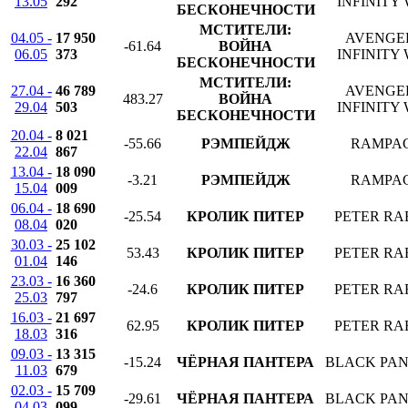
13.05
292
INFINITY
БЕСКОНЕЧНОСТИ
МСТИТЕЛИ:
04.05 -
17 950
AVENGE
-61.64
ВОЙНА
06.05
373
INFINITY
БЕСКОНЕЧНОСТИ
МСТИТЕЛИ:
27.04 -
46 789
AVENGE
483.27
ВОЙНА
29.04
503
INFINITY
БЕСКОНЕЧНОСТИ
20.04 -
8 021
-55.66
РЭМПЕЙДЖ
RAMPA
22.04
867
13.04 -
18 090
-3.21
РЭМПЕЙДЖ
RAMPA
15.04
009
06.04 -
18 690
-25.54
КРОЛИК ПИТЕР
PETER RA
08.04
020
30.03 -
25 102
53.43
КРОЛИК ПИТЕР
PETER RA
01.04
146
23.03 -
16 360
-24.6
КРОЛИК ПИТЕР
PETER RA
25.03
797
16.03 -
21 697
62.95
КРОЛИК ПИТЕР
PETER RA
18.03
316
09.03 -
13 315
-15.24
ЧЁРНАЯ ПАНТЕРА
BLACK PA
11.03
679
02.03 -
15 709
-29.61
ЧЁРНАЯ ПАНТЕРА
BLACK PA
04.03
099