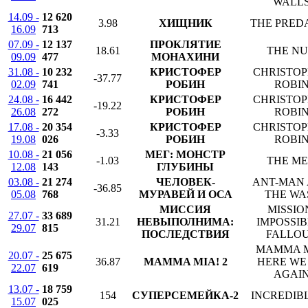
WALL
14.09 -
12 620
3.98
ХИЩНИК
THE PRED
16.09
713
07.09 -
12 137
ПРОКЛЯТИЕ
18.61
THE N
09.09
477
МОНАХИНИ
31.08 -
10 232
КРИСТОФЕР
CHRISTO
-37.77
02.09
741
РОБИН
ROBI
24.08 -
16 442
КРИСТОФЕР
CHRISTO
-19.22
26.08
272
РОБИН
ROBI
17.08 -
20 354
КРИСТОФЕР
CHRISTO
-3.33
19.08
026
РОБИН
ROBI
10.08 -
21 056
МЕГ: МОНСТР
-1.03
THE M
12.08
143
ГЛУБИНЫ
03.08 -
21 274
ЧЕЛОВЕК-
ANT-MAN
-36.85
05.08
768
МУРАВЕЙ И ОСА
THE WA
МИССИЯ
MISSIO
27.07 -
33 689
31.21
НЕВЫПОЛНИМА:
IMPOSSIB
29.07
815
ПОСЛЕДСТВИЯ
FALLO
MAMMA M
20.07 -
25 675
36.87
MAMMA MIA! 2
HERE WE
22.07
619
AGAI
13.07 -
18 759
154
СУПЕРСЕМЕЙКА-2
INCREDIBL
15.07
025