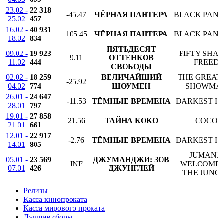
23.02 -
22 318
-45.47
ЧЁРНАЯ ПАНТЕРА
BLACK PA
25.02
457
16.02 -
40 931
105.45
ЧЁРНАЯ ПАНТЕРА
BLACK PA
18.02
834
ПЯТЬДЕСЯТ
09.02 -
19 923
FIFTY SH
9.11
ОТТЕНКОВ
11.02
444
FREE
СВОБОДЫ
02.02 -
18 259
ВЕЛИЧАЙШИЙ
THE GREA
-25.92
04.02
774
ШОУМЕН
SHOWM
26.01 -
24 647
-11.53
ТЁМНЫЕ ВРЕМЕНА
DARKEST 
28.01
797
19.01 -
27 858
21.56
ТАЙНА КОКО
COCO
21.01
661
12.01 -
22 917
-2.76
ТЁМНЫЕ ВРЕМЕНА
DARKEST 
14.01
805
JUMANJ
05.01 -
23 569
ДЖУМАНДЖИ: ЗОВ
INF
WELCOME
07.01
426
ДЖУНГЛЕЙ
THE JUN
Релизы
Касса кинопроката
Касса мирового проката
Лучшие сборы