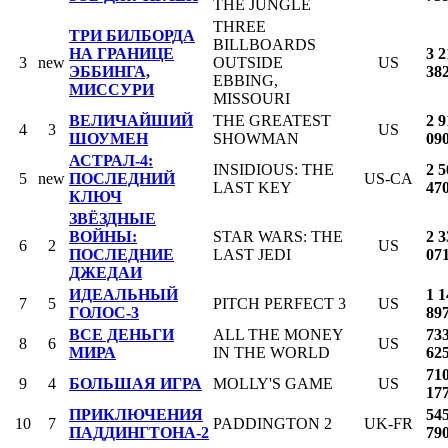
THE JUNGLE
THREE
ТРИ БИЛБОРДА
BILLBOARDS
НА ГРАНИЦЕ
3 2
3
new
OUTSIDE
US
ЭББИНГА,
38
EBBING,
МИССУРИ
MISSOURI
ВЕЛИЧАЙШИЙ
THE GREATEST
2 9
4
3
US
ШОУМЕН
SHOWMAN
09
АСТРАЛ-4:
INSIDIOUS: THE
2 5
5
new
ПОСЛЕДНИЙ
US-CA
LAST KEY
47
КЛЮЧ
ЗВЁЗДНЫЕ
ВОЙНЫ:
STAR WARS: THE
2 3
6
2
US
ПОСЛЕДНИЕ
LAST JEDI
07
ДЖЕДАИ
ИДЕАЛЬНЫЙ
1 1
7
5
PITCH PERFECT 3
US
ГОЛОС-3
89
ВСЕ ДЕНЬГИ
ALL THE MONEY
73
8
6
US
МИРА
IN THE WORLD
62
71
9
4
БОЛЬШАЯ ИГРА
MOLLY'S GAME
US
17
ПРИКЛЮЧЕНИЯ
54
10
7
PADDINGTON 2
UK-FR
ПАДДИНГТОНА-2
79