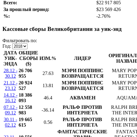
Всего:
$22 917 805
За прошлый период:
$23 569 426
%:
-2.76%
Кассовые сборы Великобритании за уик-энд
Фильтровать по:
Год:
ДАТА
ОБЩИЕ
ОРИГИНАЛ
УИК-
СБОРЫ
ИЗМ.%
ЛИДЕР
НАЗВАН
ЭНДА
($)
28.12 -
26 706
МЭРИ ПОППИНС
MARY POP
27.63
30.12
955
ВОЗВРАЩАЕТСЯ
RETUR
21.12 -
20 924
МЭРИ ПОППИНС
MARY POP
13.81
23.12
527
ВОЗВРАЩАЕТСЯ
RETUR
14.12 -
18 386
46.4
АКВАМЕН
AQUAM
16.12
093
07.12 -
12 558
РАЛЬФ ПРОТИВ
RALPH BR
-36.14
09.12
983
ИНТЕРНЕТА
THE INTE
30.11 -
19 665
РАЛЬФ ПРОТИВ
RALPH BR
0.56
02.12
615
ИНТЕРНЕТА
THE INTE
ФАНТАСТИЧЕСКИЕ
FANTAS