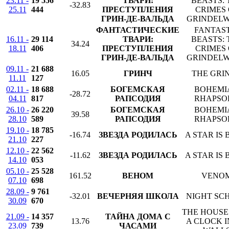
23.11 -
19 556
ТВАРИ:
BEASTS: 
-32.83
25.11
444
ПРЕСТУПЛЕНИЯ
CRIMES 
ГРИН-ДЕ-ВАЛЬДА
GRINDEL
ФАНТАСТИЧЕСКИЕ
FANTAS
16.11 -
29 114
ТВАРИ:
BEASTS: 
34.24
18.11
406
ПРЕСТУПЛЕНИЯ
CRIMES 
ГРИН-ДЕ-ВАЛЬДА
GRINDEL
09.11 -
21 688
16.05
ГРИНЧ
THE GRI
11.11
127
02.11 -
18 688
БОГЕМСКАЯ
BOHEMI
-28.72
04.11
817
РАПСОДИЯ
RHAPSO
26.10 -
26 220
БОГЕМСКАЯ
BOHEMI
39.58
28.10
589
РАПСОДИЯ
RHAPSO
19.10 -
18 785
-16.74
ЗВЕЗДА РОДИЛАСЬ
A STAR IS
21.10
227
12.10 -
22 562
-11.62
ЗВЕЗДА РОДИЛАСЬ
A STAR IS
14.10
053
05.10 -
25 528
161.52
ВЕНОМ
VENO
07.10
698
28.09 -
9 761
-32.01
ВЕЧЕРНЯЯ ШКОЛА
NIGHT SC
30.09
670
THE HOUSE
21.09 -
14 357
ТАЙНА ДОМА С
13.76
A CLOCK I
23.09
739
ЧАСАМИ