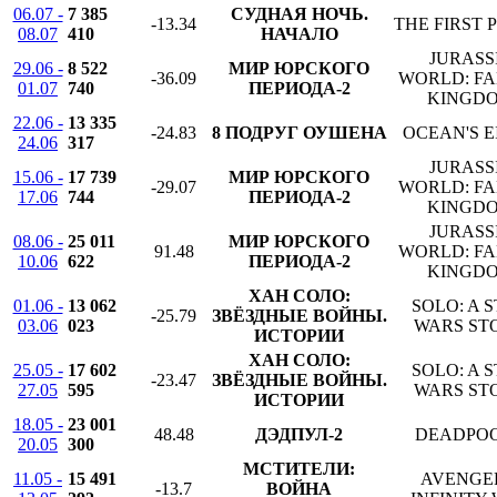
06.07 -
7 385
СУДНАЯ НОЧЬ.
-13.34
THE FIRST 
08.07
410
НАЧАЛО
JURASS
29.06 -
8 522
МИР ЮРСКОГО
-36.09
WORLD: F
01.07
740
ПЕРИОДА-2
KINGD
22.06 -
13 335
-24.83
8 ПОДРУГ ОУШЕНА
OCEAN'S E
24.06
317
JURASS
15.06 -
17 739
МИР ЮРСКОГО
-29.07
WORLD: F
17.06
744
ПЕРИОДА-2
KINGD
JURASS
08.06 -
25 011
МИР ЮРСКОГО
91.48
WORLD: F
10.06
622
ПЕРИОДА-2
KINGD
ХАН СОЛО:
01.06 -
13 062
SOLO: A 
-25.79
ЗВЁЗДНЫЕ ВОЙНЫ.
03.06
023
WARS ST
ИСТОРИИ
ХАН СОЛО:
25.05 -
17 602
SOLO: A 
-23.47
ЗВЁЗДНЫЕ ВОЙНЫ.
27.05
595
WARS ST
ИСТОРИИ
18.05 -
23 001
48.48
ДЭДПУЛ-2
DEADPOO
20.05
300
МСТИТЕЛИ:
11.05 -
15 491
AVENGE
-13.7
ВОЙНА