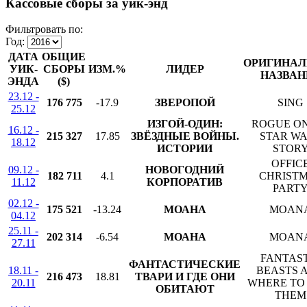
Кассовые сборы за уик-энд
Фильтровать по:
Год:
ДАТА
ОБЩИЕ
ОРИГИНАЛ
УИК-
СБОРЫ
ИЗМ.%
ЛИДЕР
НАЗВАН
ЭНДА
($)
23.12 -
176 775
-17.9
ЗВЕРОПОЙ
SING
25.12
ИЗГОЙ-ОДИН:
ROGUE ON
16.12 -
215 327
17.85
ЗВЁЗДНЫЕ ВОЙНЫ.
STAR W
18.12
ИСТОРИИ
STOR
OFFIC
09.12 -
НОВОГОДНИЙ
182 711
4.1
CHRIST
11.12
КОРПОРАТИВ
PART
02.12 -
175 521
-13.24
МОАНА
MOAN
04.12
25.11 -
202 314
-6.54
МОАНА
MOAN
27.11
FANTAS
ФАНТАСТИЧЕСКИЕ
18.11 -
BEASTS 
216 473
18.81
ТВАРИ И ГДЕ ОНИ
20.11
WHERE TO
ОБИТАЮТ
THEM