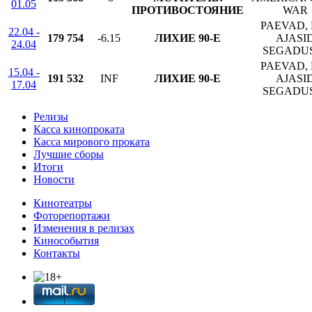
01.05
ПРОТИВОСТОЯНИЕ
WAR
PAEVAD, 
22.04 -
179 754
-6.15
ЛИХИЕ 90-Е
AJASI
24.04
SEGADU
PAEVAD, 
15.04 -
191 532
INF
ЛИХИЕ 90-Е
AJASI
17.04
SEGADU
Релизы
Касса кинопроката
Касса мирового проката
Лучшие сборы
Итоги
Новости
Кинотеатры
Фоторепортажи
Изменения в релизах
Кинособытия
Контакты