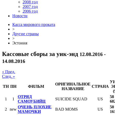
2008 год
2007 год
2006 год
Новости
Касса мирового проката
>
Другие страны
>
Эстония
Кассовые сборы за уик-энд
12.08.2016 -
14.08.2016
« Пред.
След. »
У
ОРИГИНАЛЬНОЕ
ТН
ПН
ФИЛЬМ
СТРАНА
Э
НАЗВАНИЕ
(
ОТРЯД
58
1
1
SUICIDE SQUAD
US
САМОУБИЙЦ
68
ОЧЕНЬ ПЛОХИЕ
50
2
new
BAD MOMS
US
МАМОЧКИ
16