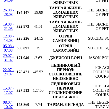
04.09
OF PET
ЖИВОТНЫХ
ТАЙНАЯ ЖИЗНЬ
26.08 -
THE SECRET
194 147
-39.89
ДОМАШНИХ
28.08
OF PET
ЖИВОТНЫХ
ТАЙНАЯ ЖИЗНЬ
19.08 -
THE SECRET
322 973
41.51
ДОМАШНИХ
21.08
OF PET
ЖИВОТНЫХ
12.08 -
ОТРЯД
228 226
-24.15
SUICIDE 
14.08
САМОУБИЙЦ
05.08 -
ОТРЯД
300 897
75
SUICIDE 
07.08
САМОУБИЙЦ
29.07 -
171 940
-3.63
ДЖЕЙСОН БОРН
JASON BO
31.07
ЛЕДНИКОВЫЙ
ICE AG
22.07 -
ПЕРИОД:
178 421
-45.52
COLLISI
24.07
СТОЛКНОВЕНИЕ
COURS
НЕИЗБЕЖНО
ЛЕДНИКОВЫЙ
ICE AG
15.07 -
ПЕРИОД:
327 513
127.66
COLLISI
17.07
СТОЛКНОВЕНИЕ
COURS
НЕИЗБЕЖНО
08.07 -
THE LEGE
143 860
-7.74
ТАРЗАН. ЛЕГЕНДА
10.07
TARZA