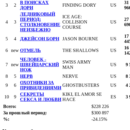
В ПОИСКАХ
31
3
2
FINDING DORY
US
ДОРИ
96
ЛЕДНИКОВЫЙ
ICE AGE:
ПЕРИОД:
27
4
3
COLLISION
US
СТОЛКНОВЕНИЕ
69
COURSE
НЕИЗБЕЖНО
17
5
4
ДЖЕЙСОН БОРН
JASON BOURNE
US
44
16
6
new
ОТМЕЛЬ
THE SHALLOWS
US
14
ЧЕЛОВЕК -
SWISS ARMY
7
new
ШВЕЙЦАРСКИЙ
US
9 
MAN
НОЖ
8
5
НЕРВ
NERVE
US
8 
ОХОТНИКИ ЗА
9
6
GHOSTBUSTERS
US
4 
ПРИВИДЕНИЯМИ
СЕКРЕТЫ
KIKI, EL AMOR SE
10
9
ES
3 
СЕКСА И ЛЮБВИ
HACE
Всего:
$228 226
За прошлый период:
$300 897
%:
-24.15%