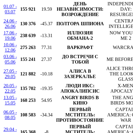
ДЕНЬ
INDEPEND
01.07 -
155 921
19.59
НЕЗАВИСИМОСТИ:
DAY:
03.07
ВОЗРОЖДЕНИЕ
RESURGE
24.06 -
CENTR
130 376
-45.37
ПОЛТОРА ШПИОНА
26.06
INTELLIG
17.06 -
ИЛЛЮЗИЯ
NOW YOU
238 639
-13.31
19.06
ОБМАНА-2
ME 2
10.06 -
275 263
77.31
ВАРКРАФТ
WARCRA
12.06
03.06 -
ДО ВСТРЕЧИ С
155 241
27.37
ME BEFOR
05.06
ТОБОЙ
ALICE TH
27.05 -
АЛИСА В
121 882
-10.18
THE LOO
29.05
ЗАЗЕРКАЛЬЕ
GLAS
20.05 -
ЛЮДИ ИКС:
X-MEN
135 702
-19.35
22.05
АПОКАЛИПСИС
APOCALY
13.05 -
ANGRY BIRDS В
THE AN
168 253
54.95
15.05
КИНО
BIRDS MO
ПЕРВЫЙ
CAPTA
06.05 -
108 583
-34.34
МСТИТЕЛЬ:
AMERICA: 
08.05
ПРОТИВОСТОЯНИЕ
WAR
ПЕРВЫЙ
CAPTA
29.04 -
165 368
-8
МСТИТЕЛЬ:
AMERICA: 