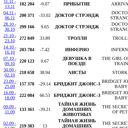
11.11 -
182 204
-9.07
ПРИБЫТИЕ
ARRIV
13.11
04.11 -
DOCTO
200 371
-33.02
ДОКТОР СТРЭНДЖ
06.11
STRAN
28.10 -
DOCTO
299 166
9.65
ДОКТОР СТРЭНДЖ
30.10
STRAN
21.10 -
272 849
33.89
ТРОЛЛИ
TROLL
23.10
14.10 -
203 784
-7.42
ИНФЕРНО
INFER
16.10
07.10 -
ДЕВУШКА В
THE GIRL O
220 123
0.67
09.10
ПОЕЗДЕ
TRAI
30.09 -
218 658
38.94
АИСТЫ
STORK
02.10
23.09 -
BRIDGET JO
157 378
-29.14
БРИДЖИТ ДЖОНС-3
25.09
BABY
16.09 -
BRIDGET JO
222 084
66.53
БРИДЖИТ ДЖОНС-3
18.09
BABY
ТАЙНАЯ ЖИЗНЬ
09.09 -
THE SECRET
133 361
-39.21
ДОМАШНИХ
11.09
OF PET
ЖИВОТНЫХ
ТАЙНАЯ ЖИЗНЬ
02.09 -
THE SECRET
219 383
13
ДОМАШНИХ