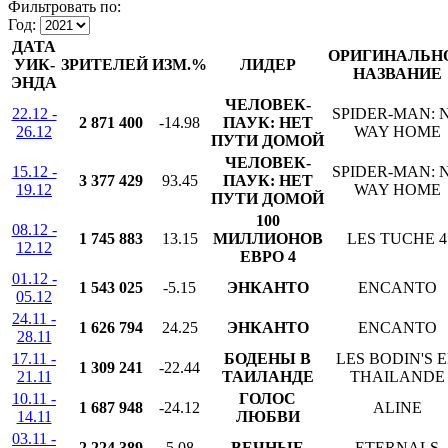
Фильтровать по:
Год:
ДАТА
ОРИГИНАЛЬН
УИК-
ЗРИТЕЛЕЙ
ИЗМ.%
ЛИДЕР
НАЗВАНИЕ
ЭНДА
ЧЕЛОВЕК-
22.12 -
SPIDER-MAN: 
2 871 400
-14.98
ПАУК: НЕТ
26.12
WAY HOME
ПУТИ ДОМОЙ
ЧЕЛОВЕК-
15.12 -
SPIDER-MAN: 
3 377 429
93.45
ПАУК: НЕТ
19.12
WAY HOME
ПУТИ ДОМОЙ
100
08.12 -
1 745 883
13.15
МИЛЛИОНОВ
LES TUCHE 4
12.12
ЕВРО 4
01.12 -
1 543 025
-5.15
ЭНКАНТО
ENCANTO
05.12
24.11 -
1 626 794
24.25
ЭНКАНТО
ENCANTO
28.11
17.11 -
БОДЕНЫ В
LES BODIN'S 
1 309 241
-22.44
21.11
ТАИЛАНДЕ
THAILANDE
10.11 -
ГОЛОС
1 687 948
-24.12
ALINE
14.11
ЛЮБВИ
03.11 -
2 224 389
5.08
ВЕЧНЫЕ
ETERNALS