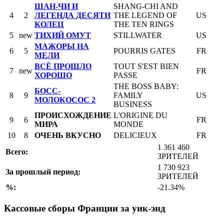
ШАН-ЧИ И
SHANG-CHI AND
4
2
ЛЕГЕНДА ДЕСЯТИ
THE LEGEND OF
US
КОЛЕЦ
THE TEN RINGS
5
new
ТИХИЙ ОМУТ
STILLWATER
US
МАЖОРЫ НА
6
5
POURRIS GATES
FR
МЕЛИ
ВСЁ ПРОШЛО
TOUT S'EST BIEN
7
new
FR
ХОРОШО
PASSE
THE BOSS BABY:
БОСС-
8
9
FAMILY
US
МОЛОКОСОС 2
BUSINESS
ПРОИСХОЖДЕНИЕ
L'ORIGINE DU
9
6
FR
МИРА
MONDE
10
8
ОЧЕНЬ ВКУСНО
DELICIEUX
FR
1 361 460
Всего:
ЗРИТЕЛЕЙ
1 730 923
За прошлый период:
ЗРИТЕЛЕЙ
%:
-21.34%
Кассовые сборы Франции за уик-энд