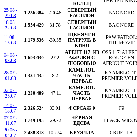
THE TEN RIN
КОЛЕЦ
25.08 -
СЕВЕРНЫЙ
1 236 384
-20.46
BAC NORD
29.08
БАСТИОН
18.08 -
СЕВЕРНЫЙ
1 554 429
31.78
BAC NORD
22.08
БАСТИОН
ЩЕНЯЧИЙ
11.08 -
PAW PATROL
1 179 536
-30.35
ПАТРУЛЬ В
15.08
THE MOVIE
КИНО
АГЕНТ 117: ИЗ
OSS 117: ALER
04.08 -
1 693 630
27.2
АФРИКИ С
ROUGE EN
08.08
ЛЮБОВЬЮ
AFRIQUE NOI
КАМЕЛОТ.
28.07 -
KAAMELOTT 
1 331 435
8.2
ЧАСТЬ
01.08
PREMIER VOL
ПЕРВАЯ
КАМЕЛОТ.
22.07 -
KAAMELOTT 
1 230 489
-47.11
ЧАСТЬ
25.07
PREMIER VOL
ПЕРВАЯ
14.07 -
2 326 524
33.01
ФОРСАЖ 9
F9
18.07
07.07 -
ЧЁРНАЯ
1 749 193
-29.72
BLACK WIDO
11.07
ВДОВА
30.06 -
2 488 818
105.74
КРУЭЛЛА
CRUELLA
04.07