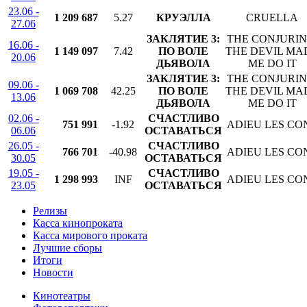
23.06 -
1 209 687
5.27
КРУЭЛЛА
CRUELLA
27.06
ЗАКЛЯТИЕ 3:
THE CONJURIN
16.06 -
1 149 097
7.42
ПО ВОЛЕ
THE DEVIL MA
20.06
ДЬЯВОЛА
ME DO IT
ЗАКЛЯТИЕ 3:
THE CONJURIN
09.06 -
1 069 708
42.25
ПО ВОЛЕ
THE DEVIL MA
13.06
ДЬЯВОЛА
ME DO IT
02.06 -
СЧАСТЛИВО
751 991
-1.92
ADIEU LES CO
06.06
ОСТАВАТЬСЯ
26.05 -
СЧАСТЛИВО
766 701
-40.98
ADIEU LES CO
30.05
ОСТАВАТЬСЯ
19.05 -
СЧАСТЛИВО
1 298 993
INF
ADIEU LES CO
23.05
ОСТАВАТЬСЯ
Релизы
Касса кинопроката
Касса мирового проката
Лучшие сборы
Итоги
Новости
Кинотеатры