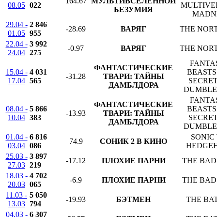
164.67
МУЛЬТИВСЕЛЕННОЙ
08.05
022
MULTIVE
БЕЗУМИЯ
MADN
29.04 -
2 846
-28.69
ВАРЯГ
THE NOR
01.05
955
22.04 -
3 992
-0.97
ВАРЯГ
THE NOR
24.04
275
FANTA
ФАНТАСТИЧЕСКИЕ
15.04 -
4 031
BEASTS
-31.28
ТВАРИ: ТАЙНЫ
17.04
565
SECRET
ДАМБЛДОРА
DUMBLE
FANTA
ФАНТАСТИЧЕСКИЕ
08.04 -
5 866
BEASTS
-13.93
ТВАРИ: ТАЙНЫ
10.04
383
SECRET
ДАМБЛДОРА
DUMBLE
01.04 -
6 816
SONIC
74.9
СОНИК 2 В КИНО
03.04
086
HEDGEH
25.03 -
3 897
-17.12
ПЛОХИЕ ПАРНИ
THE BAD
27.03
219
18.03 -
4 702
-6.9
ПЛОХИЕ ПАРНИ
THE BAD
20.03
065
11.03 -
5 050
-19.93
БЭТМЕН
THE BA
13.03
794
04.03 -
6 307