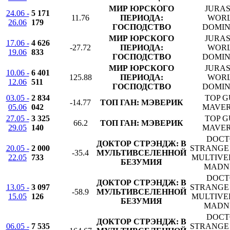
МИР ЮРСКОГО
JURAS
24.06 -
5 171
11.76
ПЕРИОДА:
WORL
26.06
179
ГОСПОДСТВО
DOMIN
МИР ЮРСКОГО
JURAS
17.06 -
4 626
-27.72
ПЕРИОДА:
WORL
19.06
833
ГОСПОДСТВО
DOMIN
МИР ЮРСКОГО
JURAS
10.06 -
6 401
125.88
ПЕРИОДА:
WORL
12.06
511
ГОСПОДСТВО
DOMIN
03.05 -
2 834
TOP G
-14.77
ТОП ГАН: МЭВЕРИК
05.06
042
MAVER
27.05 -
3 325
TOP G
66.2
ТОП ГАН: МЭВЕРИК
29.05
140
MAVER
DOCT
ДОКТОР СТРЭНДЖ: В
20.05 -
2 000
STRANGE 
-35.4
МУЛЬТИВСЕЛЕННОЙ
22.05
733
MULTIVE
БЕЗУМИЯ
MADN
DOCT
ДОКТОР СТРЭНДЖ: В
13.05 -
3 097
STRANGE 
-58.9
МУЛЬТИВСЕЛЕННОЙ
15.05
126
MULTIVE
БЕЗУМИЯ
MADN
DOCT
ДОКТОР СТРЭНДЖ: В
06.05 -
7 535
STRANGE 