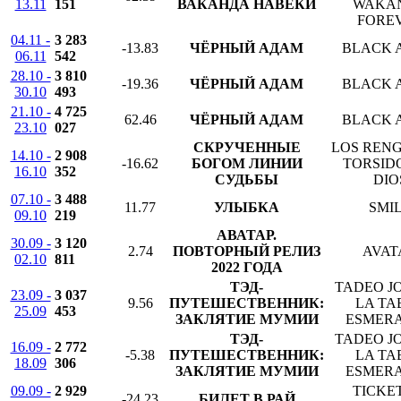
13.11
151
ВАКАНДА НАВЕКИ
WAKA
FORE
04.11 -
3 283
-13.83
ЧЁРНЫЙ АДАМ
BLACK 
06.11
542
28.10 -
3 810
-19.36
ЧЁРНЫЙ АДАМ
BLACK 
30.10
493
21.10 -
4 725
62.46
ЧЁРНЫЙ АДАМ
BLACK 
23.10
027
СКРУЧЕННЫЕ
LOS REN
14.10 -
2 908
-16.62
БОГОМ ЛИНИИ
TORSID
16.10
352
СУДЬБЫ
DIO
07.10 -
3 488
11.77
УЛЫБКА
SMI
09.10
219
АВАТАР.
30.09 -
3 120
2.74
ПОВТОРНЫЙ РЕЛИЗ
AVAT
02.10
811
2022 ГОДА
ТЭД-
TADEO JO
23.09 -
3 037
9.56
ПУТЕШЕСТВЕННИК:
LA TA
25.09
453
ЗАКЛЯТИЕ МУМИИ
ESMER
ТЭД-
TADEO JO
16.09 -
2 772
-5.38
ПУТЕШЕСТВЕННИК:
LA TA
18.09
306
ЗАКЛЯТИЕ МУМИИ
ESMER
09.09 -
2 929
TICKE
-24.23
БИЛЕТ В РАЙ