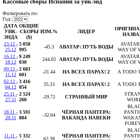
Кассовые сборы Испании за уик-энд
Фильтровать по:
Год:
ДАТА
ОБЩИЕ
ОРИГИНА
УИК-
СБОРЫ
ИЗМ.%
ЛИДЕР
НАЗВА
ЭНДА
($)
23.12 -
5 058
AVATAR
-45.3
АВАТАР: ПУТЬ ВОДЫ
25.12
995
WAY OF 
16.12 -
9 249
AVATAR
244.65
АВАТАР: ПУТЬ ВОДЫ
18.12
030
WAY OF 
09.12 -
2 683
-21.44
НА ВСЕХ ПАРАХ! 2
A TODO 
11.12
601
02.12 -
3 416
35.33
НА ВСЕХ ПАРАХ! 2
A TODO 
04.12
054
25.11 -
2 524
STRA
-29.72
СТРАННЫЙ МИР
27.11
260
WOR
BLA
18.11 -
3 591
ЧЁРНАЯ ПАНТЕРА:
PANTH
-32.64
20.11
804
ВАКАНДА НАВЕКИ
WAKA
FORE
BLA
11.11 -
5 332
ЧЁРНАЯ ПАНТЕРА:
PANTH
62.39