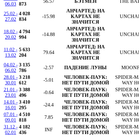
56.57
БЭТМЕН
THE BA
06.03
873
АНЧАРТЕД: НА
25.02 -
4 028
-15.98
КАРТАХ НЕ
UNCHA
27.02
834
ЗНАЧИТСЯ
АНЧАРТЕД: НА
18.02 -
4 794
-14.88
КАРТАХ НЕ
UNCHA
20.02
994
ЗНАЧИТСЯ
АНЧАРТЕД: НА
11.02 -
5 633
79.64
КАРТАХ НЕ
UNCHA
13.02
204
ЗНАЧИТСЯ
04.02 -
3 135
-2.57
ПАДЕНИЕ ЛУНЫ
MOONF
06.02
786
28.01 -
3 218
ЧЕЛОВЕК-ПАУК:
SPIDER-M
-5.01
30.01
612
НЕТ ПУТИ ДОМОЙ
WAY H
21.01 -
3 388
ЧЕЛОВЕК-ПАУК:
SPIDER-M
-0.64
23.01
496
НЕТ ПУТИ ДОМОЙ
WAY H
14.01 -
3 410
ЧЕЛОВЕК-ПАУК:
SPIDER-M
-24.4
16.01
295
НЕТ ПУТИ ДОМОЙ
WAY H
07.01 -
4 510
ЧЕЛОВЕК-ПАУК:
SPIDER-M
7.85
09.01
818
НЕТ ПУТИ ДОМОЙ
WAY H
31.12 -
4 182
ЧЕЛОВЕК-ПАУК:
SPIDER-M
INF
02.01
436
НЕТ ПУТИ ДОМОЙ
WAY H