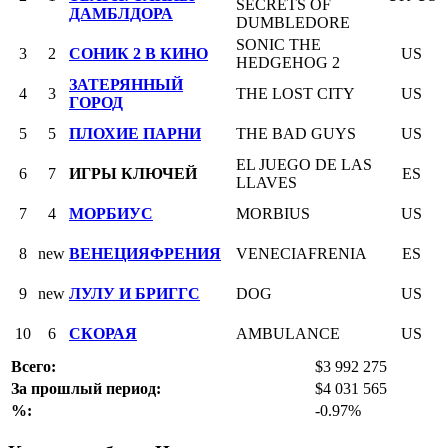
SECRETS OF
ДАМБЛДОРА
DUMBLEDORE
SONIC THE
3
2
СОНИК 2 В КИНО
US
HEDGEHOG 2
ЗАТЕРЯННЫЙ
4
3
THE LOST CITY
US
ГОРОД
5
5
ПЛОХИЕ ПАРНИ
THE BAD GUYS
US
EL JUEGO DE LAS
6
7
ИГРЫ КЛЮЧЕЙ
ES
LLAVES
7
4
МОРБИУС
MORBIUS
US
8
new
ВЕНЕЦИЯФРЕНИЯ
VENECIAFRENIA
ES
9
new
ЛУЛУ И БРИГГС
DOG
US
10
6
СКОРАЯ
AMBULANCE
US
Всего:
$3 992 275
За прошлый период:
$4 031 565
%:
-0.97%