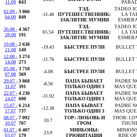
11.09
843
PARAD
ТЭД-
TADEO JO
02.09 -
3 866
-11.46
ПУТЕШЕСТВЕННИК:
LA TA
04.09
849
ЗАКЛЯТИЕ МУМИИ
ESMER
ТЭД-
TADEO JO
26.08 -
4 367
65.54
ПУТЕШЕСТВЕННИК:
LA TA
28.08
191
ЗАКЛЯТИЕ МУМИИ
ESMER
19.08 -
2 638
-19.43
БЫСТРЕЕ ПУЛИ
BULLET 
21.08
149
12.08 -
3 274
-11.76
БЫСТРЕЕ ПУЛИ
BULLET 
14.08
273
05.08 -
3 710
-4.08
БЫСТРЕЕ ПУЛИ
BULLET 
07.08
569
29.07 -
3 868
ПАПА БЫВАЕТ
PADRE N
-8.56
31.07
391
ТОЛЬКО ОДИН 3
MAS QUE
22.07 -
4 230
ПАПА БЫВАЕТ
PADRE N
-31.92
24.07
690
ТОЛЬКО ОДИН 3
MAS QUE
15.07 -
6 214
ПАПА БЫВАЕТ
PADRE N
-12.38
17.07
737
ТОЛЬКО ОДИН 3
MAS QUE
08.07 -
7 092
ТОР: ЛЮБОВЬ И
THOR: LO
10.7
10.07
707
ГРОМ
THUN
01.07 -
6 407
МИНЬОНЫ:
MINIONS
23.9
03.07
179
ГРЮВИТАЦИЯ
RISE O