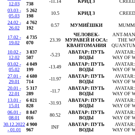
-11.14
КРИД 3
CREED 
12.03
738
03.03 -
5 262
10.5
КРИД 3
CREED 
05.03
198
24.02 -
4 762
0.57
МУМИЁШКИ
MUMM
26.02
192
ЧЕЛОВЕК-
ANT-MAN
17.02 -
4 735
23.39
МУРАВЕЙ И ОСА:
THE WA
19.02
070
КВАНТОМАНИЯ
QUANTU
10.02 -
3 837
АВАТАР: ПУТЬ
AVATAR:
-5.23
12.02
507
ВОДЫ
WAY OF 
03.02 -
4 049
АВАТАР: ПУТЬ
AVATAR:
-13.49
05.02
199
ВОДЫ
WAY OF 
27.01 -
4 680
АВАТАР: ПУТЬ
AVATAR:
-11.97
29.01
714
ВОДЫ
WAY OF 
20.01 -
5 317
АВАТАР: ПУТЬ
AVATAR:
-11.7
22.01
289
ВОДЫ
WAY OF 
13.01 -
6 021
АВАТАР: ПУТЬ
AVATAR:
-31.93
15.01
828
ВОДЫ
WAY OF 
06.01 -
8 847
АВАТАР: ПУТЬ
AVATAR:
80.52
08.01
016
ВОДЫ
WAY OF 
30.12.2022
4 900
АВАТАР: ПУТЬ
AVATAR:
INF
- 01.01
967
ВОДЫ
WAY OF 