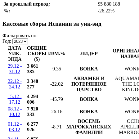
За прошлый период:
$5 880 188
%:
-26.22%
Кассовые сборы Испании за уик-энд
Фильтровать по:
Год:
ДАТА
ОБЩИЕ
ОРИГИНА
УИК-
СБОРЫ
ИЗМ.%
ЛИДЕР
НАЗВА
ЭНДА
($)
29.12 -
3 661
9.35
ВОНКА
WON
31.12
385
АКВАМЕН И
AQUAMA
22.12 -
3 348
-22.02
ПОТЕРЯННОЕ
THE L
24.12
277
ЦАРСТВО
KING
15.12 -
4 294
-45.79
ВОНКА
WON
17.12
006
08.12 -
7 920
26.16
ВОНКА
WON
10.12
333
ВОСЕМЬ
OCH
01.12 -
6 277
-8.71
МАРОККАНСКИХ
APELLI
03.12
926
ФАМИЛИЙ
MARRO