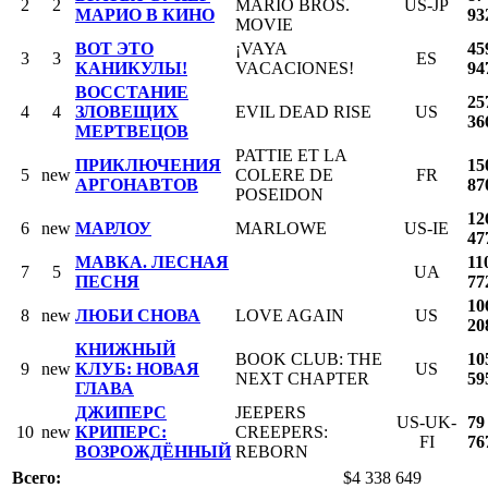
2
2
MARIO BROS.
US-JP
МАРИО В КИНО
93
MOVIE
ВОТ ЭТО
¡VAYA
45
3
3
ES
КАНИКУЛЫ!
VACACIONES!
94
ВОССТАНИЕ
25
4
4
ЗЛОВЕЩИХ
EVIL DEAD RISE
US
36
МЕРТВЕЦОВ
PATTIE ET LA
ПРИКЛЮЧЕНИЯ
15
5
new
COLERE DE
FR
АРГОНАВТОВ
87
POSEIDON
12
6
new
МАРЛОУ
MARLOWE
US-IE
47
МАВКА. ЛЕСНАЯ
11
7
5
UA
ПЕСНЯ
77
10
8
new
ЛЮБИ СНОВА
LOVE AGAIN
US
20
КНИЖНЫЙ
BOOK CLUB: THE
10
9
new
КЛУБ: НОВАЯ
US
NEXT CHAPTER
59
ГЛАВА
ДЖИПЕРС
JEEPERS
US-UK-
79
10
new
КРИПЕРС:
CREEPERS:
FI
76
ВОЗРОЖДЁННЫЙ
REBORN
Всего:
$4 338 649