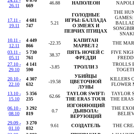
24.11 -
6 876
46.88
НАПОЛЕОН
NAPOL
26.11
669
THE HU
ГОЛОДНЫЕ
GAMES:
17.11 -
4 681
ИГРЫ: БАЛЛАДА
5.21
BALLAD
19.11
747
О ЗМЕЯХ И
SONGBIR
ПЕВЧИХ ПТИЦАХ
SNAK
10.11 -
4 449
КАПИТАН
-22.35
THE MAR
12.11
866
МАРВЕЛ 2
03.11 -
5 730
ПЯТЬ НОЧЕЙ С
FIVE NIG
38.37
05.11
761
ФРЕДДИ
FREDD
27.10 -
4 141
TROLLS 
-3.85
ТРОЛЛИ 3
29.10
590
TOGET
УБИЙЦЫ
20.10 -
4 307
KILLERS 
-19.58
ЦВЕТОЧНОЙ
22.10
632
FLOWER
ЛУНЫ
13.10 -
5 356
TAYLOR SWIFT:
TAYLOR S
62.66
15.10
235
THE ERAS TOUR
THE ERAS
ИЗГОНЯЮЩИЙ
06.10 -
3 292
THE EXOR
0.7
ДЬЯВОЛА:
08.10
819
BELIE
ВЕРУЮЩИЙ
29.09 -
3 270
9.61
СОЗДАТЕЛЬ
THE CRE
01.10
032