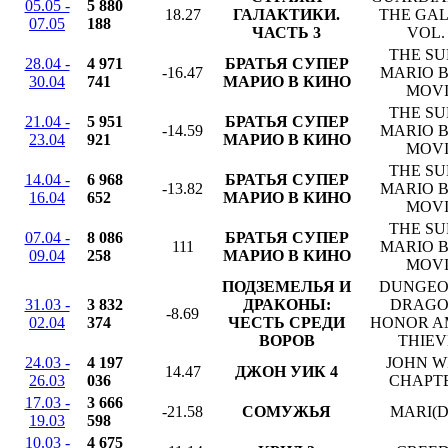
05.05 -
5 880
18.27
ГАЛАКТИКИ.
THE GA
07.05
188
ЧАСТЬ 3
VOL.
THE SU
28.04 -
4 971
БРАТЬЯ СУПЕР
-16.47
MARIO B
30.04
741
МАРИО В КИНО
MOVI
THE SU
21.04 -
5 951
БРАТЬЯ СУПЕР
-14.59
MARIO B
23.04
921
МАРИО В КИНО
MOVI
THE SU
14.04 -
6 968
БРАТЬЯ СУПЕР
-13.82
MARIO B
16.04
652
МАРИО В КИНО
MOVI
THE SU
07.04 -
8 086
БРАТЬЯ СУПЕР
111
MARIO B
09.04
258
МАРИО В КИНО
MOVI
ПОДЗЕМЕЛЬЯ И
DUNGEO
31.03 -
3 832
ДРАКОНЫ:
DRAGO
-8.69
02.04
374
ЧЕСТЬ СРЕДИ
HONOR 
ВОРОВ
THIEV
24.03 -
4 197
JOHN W
14.47
ДЖОН УИК 4
26.03
036
CHAPTE
17.03 -
3 666
-21.58
СОМУЖЬЯ
MARI(D
19.03
598
10.03 -
4 675