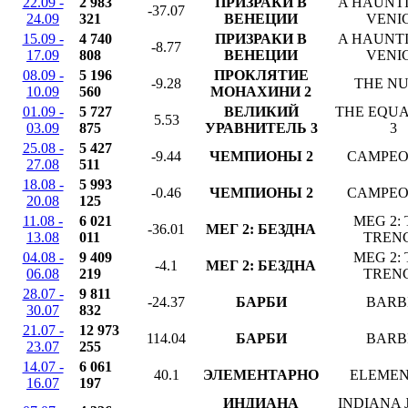
22.09 -
2 983
ПРИЗРАКИ В
A HAUNTI
-37.07
24.09
321
ВЕНЕЦИИ
VENI
15.09 -
4 740
ПРИЗРАКИ В
A HAUNTI
-8.77
17.09
808
ВЕНЕЦИИ
VENI
08.09 -
5 196
ПРОКЛЯТИЕ
-9.28
THE NU
10.09
560
МОНАХИНИ 2
01.09 -
5 727
ВЕЛИКИЙ
THE EQUA
5.53
03.09
875
УРАВНИТЕЛЬ 3
3
25.08 -
5 427
-9.44
ЧЕМПИОНЫ 2
CAMPE
27.08
511
18.08 -
5 993
-0.46
ЧЕМПИОНЫ 2
CAMPE
20.08
125
11.08 -
6 021
MEG 2:
-36.01
МЕГ 2: БЕЗДНА
13.08
011
TREN
04.08 -
9 409
MEG 2:
-4.1
МЕГ 2: БЕЗДНА
06.08
219
TREN
28.07 -
9 811
-24.37
БАРБИ
BARB
30.07
832
21.07 -
12 973
114.04
БАРБИ
BARB
23.07
255
14.07 -
6 061
40.1
ЭЛЕМЕНТАРНО
ELEME
16.07
197
ИНДИАНА
INDIANA 