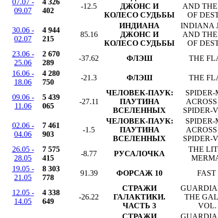
07.07 -
4 326
-12.5
ДЖОНС И
AND THE
09.07
402
КОЛЕСО СУДЬБЫ
OF DES
ИНДИАНА
INDIANA 
30.06 -
4 944
85.16
ДЖОНС И
AND THE
02.07
215
КОЛЕСО СУДЬБЫ
OF DES
23.06 -
2 670
-37.62
ФЛЭШ
THE FL
25.06
289
16.06 -
4 280
-21.3
ФЛЭШ
THE FL
18.06
750
ЧЕЛОВЕК-ПАУК:
SPIDER-
09.06 -
5 439
-27.11
ПАУТИНА
ACROSS
11.06
065
ВСЕЛЕННЫХ
SPIDER-
ЧЕЛОВЕК-ПАУК:
SPIDER-
02.06 -
7 461
-1.5
ПАУТИНА
ACROSS
04.06
903
ВСЕЛЕННЫХ
SPIDER-
26.05 -
7 575
THE LI
-8.77
РУСАЛОЧКА
28.05
415
MERM
19.05 -
8 303
91.39
ФОРСАЖ 10
FAST
21.05
778
СТРАЖИ
GUARDIA
12.05 -
4 338
-26.22
ГАЛАКТИКИ.
THE GA
14.05
649
ЧАСТЬ 3
VOL.
СТРАЖИ
GUARDIA