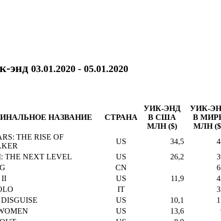
ик-энд
03.01.2020 - 05.01.2020
УИК-ЭНД
УИК-Э
ИНАЛЬНОЕ НАЗВАНИЕ
СТРАНА
В США
В МИР
МЛН ($)
МЛН ($
RS: THE RISE OF
US
34,5
4
LKER
: THE NEXT LEVEL
US
26,2
3
NG
CN
6
II
US
11,9
4
OLO
IT
3
N DISGUISE
US
10,1
1
 WOMEN
US
13,6