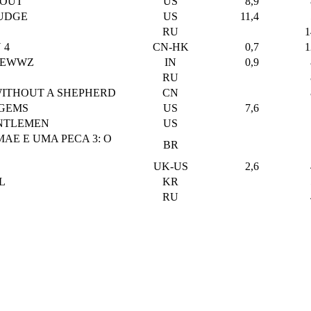
 OUT
US
8,9
UDGE
US
11,4
RU
1
 4
CN-HK
0,7
1
NEWWZ
IN
0,9
RU
WITHOUT A SHEPHERD
CN
GEMS
US
7,6
NTLEMEN
US
AE E UMA PECA 3: O
BR
UK-US
2,6
L
KR
RU