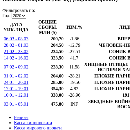
Фильтровать по:
Год:
ОБЩИЕ
ДАТА
СБОРЫ,
ИЗМ.%
ЛИД
УИК-ЭНДА
МЛН ($)
06.03 - 08.03
200,70
-1.86
ВПЕ
28.02 - 01.03
204,50
-12.79
ЧЕЛОВЕК-Н
21.02 - 23.02
234,50
-27.51
СОНИК 
14.02 - 16.02
323,50
41.7
СОНИК 
ХИЩНЫЕ ПТИЦЫ:
07.02 - 09.02
228,30
11.58
ИСТОРИЯ ХА
31.01 - 02.02
204,60
-28.21
ПЛОХИЕ ПАРН
24.01 - 26.01
285,00
-19.56
ПЛОХИЕ ПАРН
17.01 - 19.01
354,30
4.82
ПЛОХИЕ ПАРН
10.01 - 12.01
338,00
-28.96
191
ЗВЕЗДНЫЕ ВОЙН
03.01 - 05.01
475,80
INF
ВОС
Релизы
Касса кинопроката
Касса мирового проката