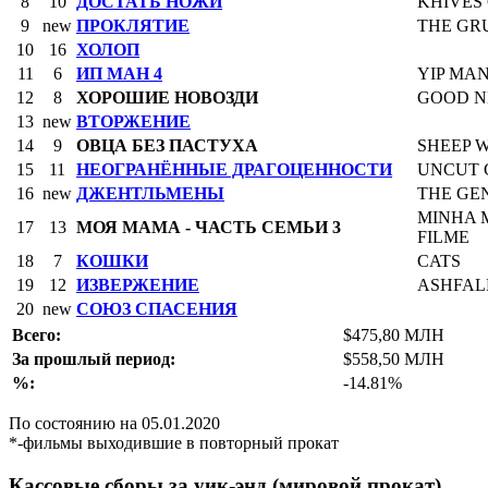
8
10
ДОСТАТЬ НОЖИ
KHIVES
9
new
ПРОКЛЯТИЕ
THE GR
10
16
ХОЛОП
11
6
ИП МАН 4
YIP MAN
12
8
ХОРОШИЕ НОВОЗДИ
GOOD 
13
new
ВТОРЖЕНИЕ
14
9
ОВЦА БЕЗ ПАСТУХА
SHEEP 
15
11
НЕОГРАНЁННЫЕ ДРАГОЦЕННОСТИ
UNCUT 
16
new
ДЖЕНТЛЬМЕНЫ
THE GE
MINHA M
17
13
МОЯ МАМА - ЧАСТЬ СЕМЬИ 3
FILME
18
7
КОШКИ
CATS
19
12
ИЗВЕРЖЕНИЕ
ASHFAL
20
new
СОЮЗ СПАСЕНИЯ
Всего:
$475,80 МЛН
За прошлый период:
$558,50 МЛН
%:
-14.81%
По состоянию на 05.01.2020
*-фильмы выходившие в повторный прокат
Кассовые сборы за уик-энд (мировой прокат)