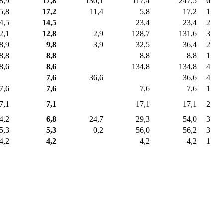
8,9
17,8
130,1
117,4
247,5
6
5,8
17,2
11,4
5,8
17,2
1
4,5
14,5
23,4
23,4
2
2,1
12,8
2,9
128,7
131,6
3
8,9
9,8
3,9
32,5
36,4
2
8,8
8,8
8,8
8,8
1
8,6
8,6
134,8
134,8
4
7,6
36,6
36,6
4
7,6
7,6
7,6
7,6
1
7,1
7,1
17,1
17,1
2
4,2
6,8
24,7
29,3
54,0
3
5,3
5,3
0,2
56,0
56,2
3
4,2
4,2
4,2
4,2
1