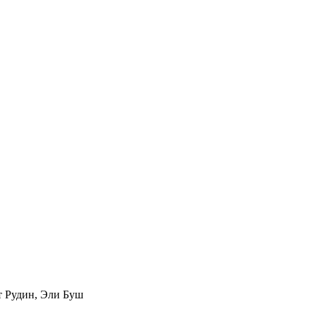
т Рудин
,
Эли Буш