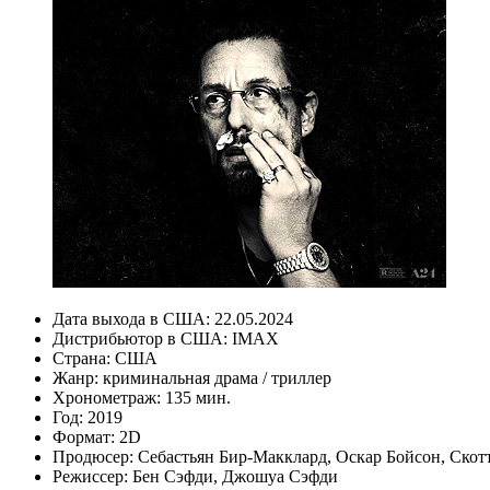
Дата выхода в США:
22.05.2024
Дистрибьютор в США:
IMAX
Страна:
США
Жанр:
криминальная драма / триллер
Хронометраж:
135 мин.
Год:
2019
Формат:
2D
Продюсер:
Себастьян Бир-Макклард
,
Оскар Бойсон
,
Скот
Режиссер:
Бен Сэфди
,
Джошуа Сэфди