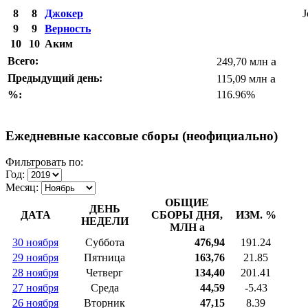
8
8
Джокер
J
9
9
Верность
10
10
Аким
a
Всего:
249,70 млн
a
Предыдущий день:
115,09 млн
%:
116.96%
Ежедневные кассовые сборы (неофициально)
Фильтровать по:
Год:
Месяц:
ОБЩИЕ
ДЕНЬ
ДАТА
СБОРЫ ДНЯ,
ИЗМ. %
НЕДЕЛИ
МЛН
a
30 ноября
Суббота
476,94
191.24
29 ноября
Пятница
163,76
21.85
28 ноября
Четверг
134,40
201.41
27 ноября
Среда
44,59
-5.43
26 ноября
Вторник
47,15
8.39