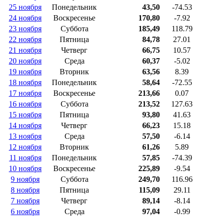
25 ноября
Понедельник
43,50
-74.53
24 ноября
Воскресенье
170,80
-7.92
23 ноября
Суббота
185,49
118.79
22 ноября
Пятница
84,78
27.01
21 ноября
Четверг
66,75
10.57
20 ноября
Среда
60,37
-5.02
19 ноября
Вторник
63,56
8.39
18 ноября
Понедельник
58,64
-72.55
17 ноября
Воскресенье
213,66
0.07
16 ноября
Суббота
213,52
127.63
15 ноября
Пятница
93,80
41.63
14 ноября
Четверг
66,23
15.18
13 ноября
Среда
57,50
-6.14
12 ноября
Вторник
61,26
5.89
11 ноября
Понедельник
57,85
-74.39
10 ноября
Воскресенье
225,89
-9.54
9 ноября
Суббота
249,70
116.96
8 ноября
Пятница
115,09
29.11
7 ноября
Четверг
89,14
-8.14
6 ноября
Среда
97,04
-0.99