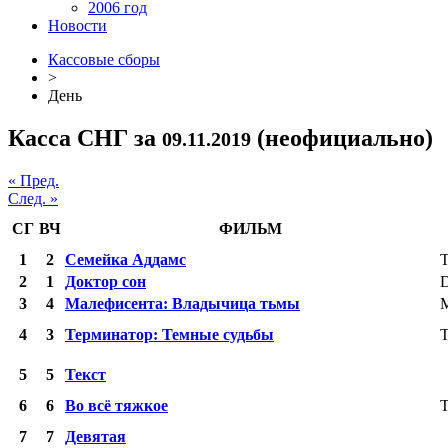
2006 год
Новости
Кассовые сборы
>
День
Касса СНГ за
(неофициально)
09.11.2019
« Пред.
След. »
СГ
ВЧ
ФИЛЬМ
1
2
Семейка Аддамс
T
2
1
Доктор сон
D
3
4
Малефисента: Владычица тьмы
M
4
3
Терминатор: Темные судьбы
T
5
5
Текст
6
6
Во всё тяжкое
T
7
7
Девятая