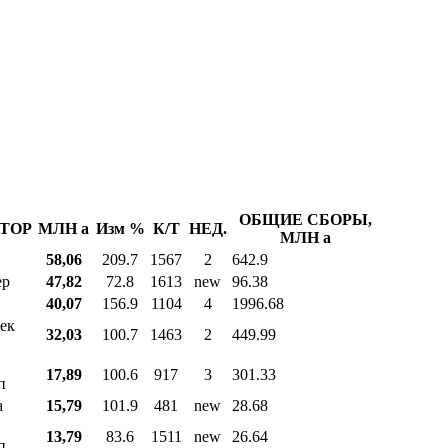
ОБЩИЕ СБОРЫ,
ТОР
МЛН
a
Изм %
К/Т
НЕД.
МЛН
a
58,06
209.7
1567
2
642.9
ер
47,82
72.8
1613
new
96.38
40,07
156.9
1104
4
1996.68
ек
32,03
100.7
1463
2
449.99
17,89
100.6
917
3
301.33
п
а
15,79
101.9
481
new
28.68
13,79
83.6
1511
new
26.64
п