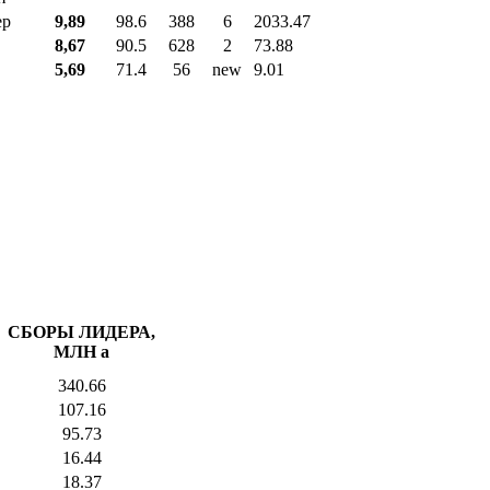
ер
9,89
98.6
388
6
2033.47
8,67
90.5
628
2
73.88
5,69
71.4
56
new
9.01
СБОРЫ ЛИДЕРА,
МЛН
a
340.66
107.16
95.73
16.44
18.37