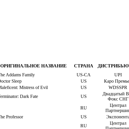
ОРИГИНАЛЬНОЕ НАЗВАНИЕ
СТРАНА
ДИСТРИБЬЮ
he Addams Family
US-CA
UPI
octor Sleep
US
Каро Премь
aleficent: Mistress of Evil
US
WDSSPR
Двадцатый В
erminator: Dark Fate
US
Фокс СНГ
Централ
RU
Партнерши
he Professor
US
Экспонент
Централ
RU
Партнерши