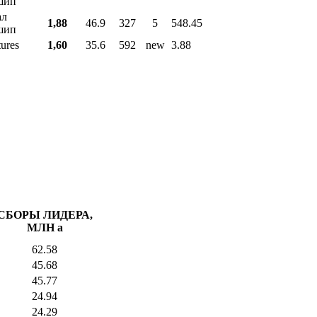
шип
ал
1,88
46.9
327
5
548.45
шип
tures
1,60
35.6
592
new
3.88
СБОРЫ ЛИДЕРА,
МЛН
a
62.58
45.68
45.77
24.94
24.29