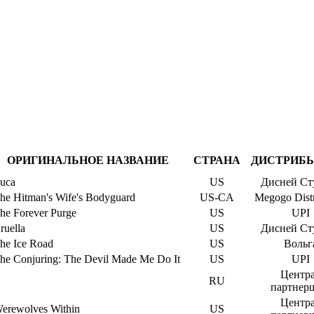
ОРИГИНАЛЬНОЕ НАЗВАНИЕ
СТРАНА
ДИСТРИБ
uca
US
Дисней Ст
he Hitman's Wife's Bodyguard
US-CA
Megogo Distr
he Forever Purge
US
UPI
ruella
US
Дисней Ст
he Ice Road
US
Вольг
he Conjuring: The Devil Made Me Do It
US
UPI
Центр
RU
партнер
Центр
erewolves Within
US