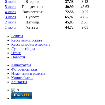
6 июля
Вторник
37,58
-8.12
5 июля
Понедельник
40,90
-43.63
4 июля
Воскресенье
72,56
10.07
3 июля
Суббота
65,92
43.52
2 июля
Пятница
45,93
2.68
1 июля
Четверг
44,73
-9.01
Релизы
Касса кинопроката
Касса мирового проката
Лучшие сборы
Итоги
Новости
Кинотеатры
Фоторепортажи
Изменения в релизах
Кинособытия
Контакты