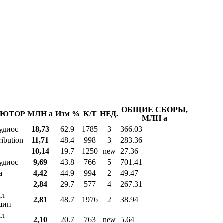
ОБЩИЕ СБОРЫ,
ЬЮТОР
МЛН
a
Изм %
К/Т
НЕД.
МЛН
a
удиос
18,73
62.9
1785
3
366.03
ibution
11,71
48.4
998
3
283.36
10,14
19.7
1250
new
27.36
удиос
9,69
43.8
766
5
701.41
а
4,42
44.9
994
2
49.47
2,84
29.7
577
4
267.31
ал
2,81
48.7
1976
2
38.94
шип
ал
2,10
20.7
763
new
5.64