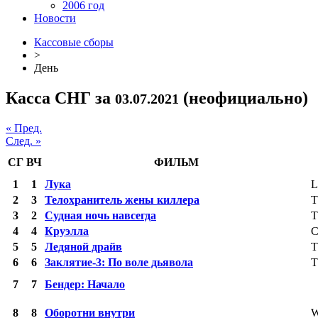
2006 год
Новости
Кассовые сборы
>
День
Касса СНГ за
(неофициально)
03.07.2021
« Пред.
След. »
СГ
ВЧ
ФИЛЬМ
1
1
Лука
L
2
3
Телохранитель жены киллера
T
3
2
Судная ночь навсегда
T
4
4
Круэлла
C
5
5
Ледяной драйв
T
6
6
Заклятие-3: По воле дьявола
T
7
7
Бендер: Начало
8
8
Оборотни внутри
W