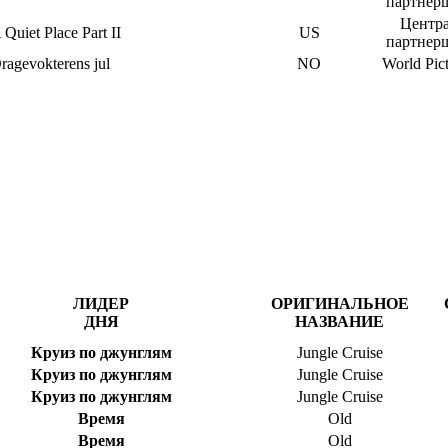
партнер
Центр
 Quiet Place Part II
US
партнер
ragevokterens jul
NO
World Pic
ЛИДЕР
ОРИГИНАЛЬНОЕ
ДНЯ
НАЗВАНИЕ
Круиз по джунглям
Jungle Cruise
Круиз по джунглям
Jungle Cruise
Круиз по джунглям
Jungle Cruise
Время
Old
Время
Old