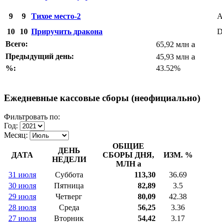
9
9
Тихое место-2
A
10
10
Приручить дракона
D
a
Всего:
65,92 млн
a
Предыдущий день:
45,93 млн
%:
43.52%
Ежедневные кассовые сборы (неофициально)
Фильтровать по:
Год:
Месяц:
ОБЩИЕ
ДЕНЬ
ДАТА
СБОРЫ ДНЯ,
ИЗМ. %
НЕДЕЛИ
МЛН
a
31 июля
Суббота
113,30
36.69
30 июля
Пятница
82,89
3.5
29 июля
Четверг
80,09
42.38
28 июля
Среда
56,25
3.36
27 июля
Вторник
54,42
3.17