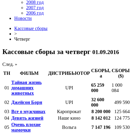
2008 год
2007 год
2006 год
Новости
Кассовые сборы
>
Четверг
Кассовые сборы за четверг
01.09.2016
След. »
СБОРЫ,
СБОРЫ
ТН
ФИЛЬМ
ДИСТРИБЬЮТОР
a
($)
Тайная жизнь
65 259
1 000
01
домашних
UPI
000
084
животных
32 600
02
Джейсон Борн
UPI
499 590
000
03
Все о мужчинах
Каропрокат
8 200 000
125 664
04
Девять жизней
Наше кино
8 142 012
124 775
Очень плохие
05
Вольга
7 147 196
109 530
мамочки