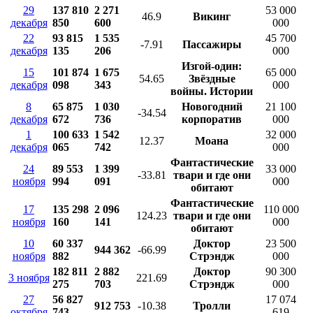
29
137 810
2 271
53 000
46.9
Викинг
декабря
850
600
000
22
93 815
1 535
45 700
-7.91
Пассажиры
декабря
135
206
000
Изгой-один:
15
101 874
1 675
65 000
54.65
Звёздные
декабря
098
343
000
войны. Истории
8
65 875
1 030
Новогодний
21 100
-34.54
декабря
672
736
корпоратив
000
1
100 633
1 542
32 000
12.37
Моана
декабря
065
742
000
Фантастические
24
89 553
1 399
33 000
-33.81
твари и где они
ноября
994
091
000
обитают
Фантастические
17
135 298
2 096
110 000
124.23
твари и где они
ноября
160
141
000
обитают
10
60 337
Доктор
23 500
944 362
-66.99
ноября
882
Стрэндж
000
182 811
2 882
Доктор
90 300
3 ноября
221.69
275
703
Стрэндж
000
27
56 827
17 074
912 753
-10.38
Тролли
октября
743
619