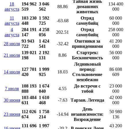
Тайная жизнь
18
194 962
3 046
134 400
88.86
домашних
августа
519
562
000
животных
11
103 230
1 592
Отряд
60 000
-63.68
августа
448
725
самоубийц
000
4
284 191
4 258
Отряд
258 000
202.51
августа
147
056
самоубийц
000
93 943
1 424
Охотники за
41 200
28 июля
-32.42
722
541
привидениями
000
139 021
2 192
Стартрек:
56 000
21 июля
8.86
198
131
Бесконечность
000
Ледниковый
127 701
1 999
период:
86 698
14 июля
18.03
420
925
Столкновение
609
неизбежно
108 193
1 674
До встречи с
23 000
7 июля
4.55
888
040
тобой
000
103 484
1 610
42 000
30 июня
-7.63
Тарзан. Легенда
631
468
000
День
112 026
1 758
50 980
23 июня
-14.94
независимости:
674
214
136
Возрождение
131 696
1 997
43 200
16 июня
-20.2
В поисках Дори