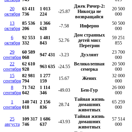
Джек Ричер-2:
20
63 411
1 013
20 500
-25.87
Никогда не
октября
736
224
000
возвращайся
13
85 536
1 366
50 500
-7.58
Инферно
октября
206
628
000
Дом странных
6
92 553
1 481
59 251
52.76
детей мисс
октября
332
843
855
Перегрин
29
60 589
23 700
947 431
-3.23
Дуэлянт
сентября
068
000
22
62 610
Великолепная
20 500
963 635
-24.55
сентября
928
семерка
000
15
82 981
1 277
32 000
15.67
Жених
сентября
794
159
000
8
71 742
1 114
26 000
-49.03
Бен-Гур
сентября
042
346
000
Тайная жизнь
1
140 741
2 156
65 259
28.74
домашних
сентября
018
836
000
животных
Тайная жизнь
25
109 317
1 686
57 514
-43.93
домашних
августа
746
637
000
животных