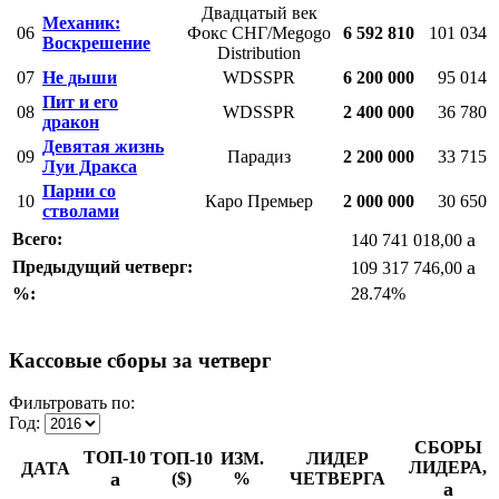
Двадцатый век
Механик:
06
Фокс СНГ/Megogo
6 592 810
101 034
Воскрешение
Distribution
07
Не дыши
WDSSPR
6 200 000
95 014
Пит и его
08
WDSSPR
2 400 000
36 780
дракон
Девятая жизнь
09
Парадиз
2 200 000
33 715
Луи Дракса
Парни со
10
Каро Премьер
2 000 000
30 650
стволами
a
Всего:
140 741 018,00
a
Предыдущий четверг:
109 317 746,00
%:
28.74%
Кассовые сборы за четверг
Фильтровать по:
Год:
СБОРЫ
ТОП-10
ТОП-10
ИЗМ.
ЛИДЕР
ЛИДЕРА,
ДАТА
a
($)
%
ЧЕТВЕРГА
a