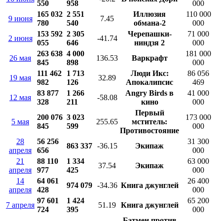
550
958
000
165 032
2 551
Иллюзия
110 000
9 июня
7.45
780
540
обмана-2
000
153 592
2 305
Черепашки-
71 000
2 июня
-41.74
055
646
ниндзя 2
000
263 638
4 000
181 000
26 мая
136.53
Варкрафт
845
898
000
111 462
1 713
Люди Икс:
86 056
19 мая
32.89
982
126
Апокалипсис
469
83 877
1 266
Angry Birds в
41 000
12 мая
-58.08
328
211
кино
000
Первый
200 076
3 023
173 000
5 мая
255.65
мститель:
845
599
000
Противостояние
28
56 256
31 300
863 337
-36.15
Экипаж
апреля
656
000
21
88 110
1 334
63 000
37.54
Экипаж
апреля
977
425
000
14
64 061
26 400
974 079
-34.36
Книга джунглей
апреля
428
000
97 601
1 424
65 200
7 апреля
51.19
Книга джунглей
724
395
000
Бэтмен против