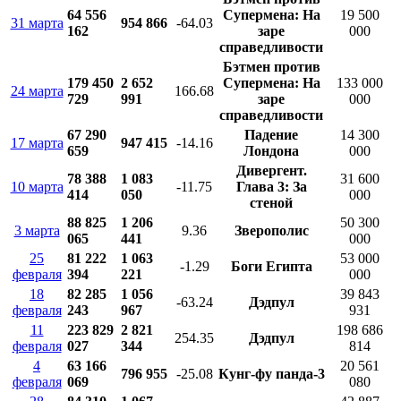
64 556
Супермена: На
19 500
31 марта
954 866
-64.03
162
заре
000
справедливости
Бэтмен против
179 450
2 652
Супермена: На
133 000
24 марта
166.68
729
991
заре
000
справедливости
67 290
Падение
14 300
17 марта
947 415
-14.16
659
Лондона
000
Дивергент.
78 388
1 083
31 600
10 марта
-11.75
Глава 3: За
414
050
000
стеной
88 825
1 206
50 300
3 марта
9.36
Зверополис
065
441
000
25
81 222
1 063
53 000
-1.29
Боги Египта
февраля
394
221
000
18
82 285
1 056
39 843
-63.24
Дэдпул
февраля
243
967
931
11
223 829
2 821
198 686
254.35
Дэдпул
февраля
027
344
814
4
63 166
20 561
796 955
-25.08
Кунг-фу панда-3
февраля
069
080