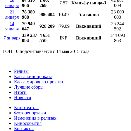
28
84 310
1 067
42 887
7.57
Кунг-фу панда-3
января
966
269
009
21
78 380
23 000
986 404
10.49
5-я волна
января
908
000
14
70 940
25 244
928 209
-79.09
Выживший
января
647
592
339 237
4 651
144 693
7 января
INF
Выживший
094
550
863
ТОП-10 подсчитывается с 14 мая 2015 года.
Релизы
Касса кинопроката
Касса мирового проката
Лучшие сборы
Итоги
Новости
Кинотеатры
Фоторепортажи
Изменения в релизах
Кинособытия
Контакты