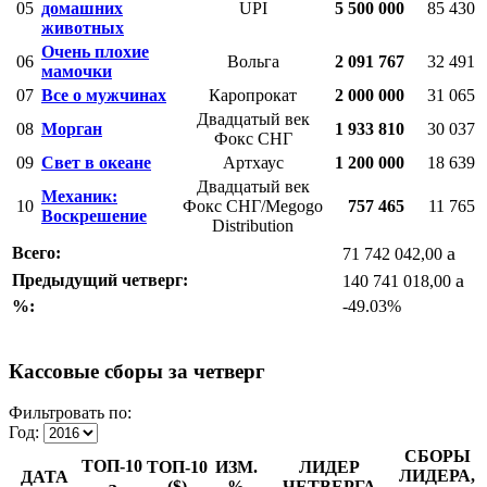
05
домашних
UPI
5 500 000
85 430
животных
Очень плохие
06
Вольга
2 091 767
32 491
мамочки
07
Все о мужчинах
Каропрокат
2 000 000
31 065
Двадцатый век
08
Морган
1 933 810
30 037
Фокс СНГ
09
Свет в океане
Артхаус
1 200 000
18 639
Двадцатый век
Механик:
10
Фокс СНГ/Megogo
757 465
11 765
Воскрешение
Distribution
a
Всего:
71 742 042,00
a
Предыдущий четверг:
140 741 018,00
%:
-49.03%
Кассовые сборы за четверг
Фильтровать по:
Год:
СБОРЫ
ТОП-10
ТОП-10
ИЗМ.
ЛИДЕР
ЛИДЕРА,
ДАТА
($)
%
ЧЕТВЕРГА