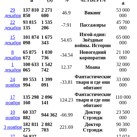
a
a
29
137 810
2 271
53 000
46.9
Викинг
декабря
850
600
000
22
93 815
1 535
45 700
-7.91
Пассажиры
декабря
135
206
000
Изгой-один:
15
101 874
1 675
65 000
54.65
Звёздные
декабря
098
343
000
войны. Истории
8
65 875
1 030
Новогодний
21 100
-34.54
декабря
672
736
корпоратив
000
1
100 633
1 542
32 000
12.37
Моана
декабря
065
742
000
Фантастические
24
89 553
1 399
33 000
-33.81
твари и где они
ноября
994
091
000
обитают
Фантастические
17
135 298
2 096
110 000
124.23
твари и где они
ноября
160
141
000
обитают
10
60 337
Доктор
23 500
944 362
-66.99
ноября
882
Стрэндж
000
182 811
2 882
Доктор
90 300
3 ноября
221.69
275
703
Стрэндж
000
27
56 827
17 074