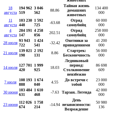
животных
Тайная жизнь
18
194 962
3 046
134 400
88.86
домашних
августа
519
562
000
животных
11
103 230
1 592
Отряд
60 000
-63.68
августа
448
725
самоубийц
000
4
284 191
4 258
Отряд
258 000
202.51
августа
147
056
самоубийц
000
93 943
1 424
Охотники за
41 200
28 июля
-32.42
722
541
привидениями
000
139 021
2 192
Стартрек:
56 000
21 июля
8.86
198
131
Бесконечность
000
Ледниковый
127 701
1 999
период:
86 698
14 июля
18.03
420
925
Столкновение
609
неизбежно
108 193
1 674
До встречи с
23 000
7 июля
4.55
888
040
тобой
000
103 484
1 610
42 000
30 июня
-7.63
Тарзан. Легенда
631
468
000
День
112 026
1 758
50 980
23 июня
-14.94
независимости:
674
214
136
Возрождение