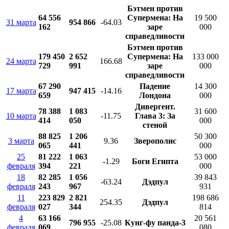
Бэтмен против
64 556
Супермена: На
19 500
31 марта
954 866
-64.03
162
заре
000
справедливости
Бэтмен против
179 450
2 652
Супермена: На
133 000
24 марта
166.68
729
991
заре
000
справедливости
67 290
Падение
14 300
17 марта
947 415
-14.16
659
Лондона
000
Дивергент.
78 388
1 083
31 600
10 марта
-11.75
Глава 3: За
414
050
000
стеной
88 825
1 206
50 300
3 марта
9.36
Зверополис
065
441
000
25
81 222
1 063
53 000
-1.29
Боги Египта
февраля
394
221
000
18
82 285
1 056
39 843
-63.24
Дэдпул
февраля
243
967
931
11
223 829
2 821
198 686
254.35
Дэдпул
февраля
027
344
814
4
63 166
20 561
796 955
-25.08
Кунг-фу панда-3
февраля
069
080