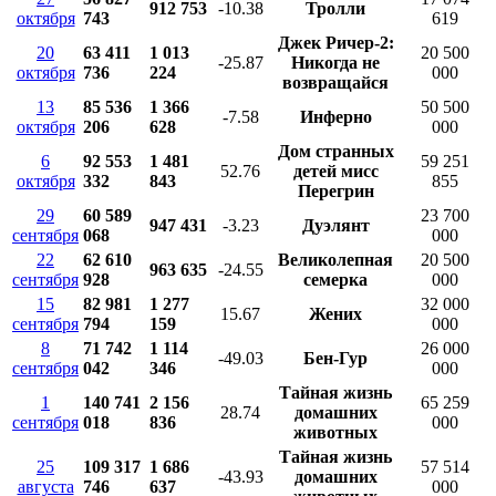
912 753
-10.38
Тролли
октября
743
619
Джек Ричер-2:
20
63 411
1 013
20 500
-25.87
Никогда не
октября
736
224
000
возвращайся
13
85 536
1 366
50 500
-7.58
Инферно
октября
206
628
000
Дом странных
6
92 553
1 481
59 251
52.76
детей мисс
октября
332
843
855
Перегрин
29
60 589
23 700
947 431
-3.23
Дуэлянт
сентября
068
000
22
62 610
Великолепная
20 500
963 635
-24.55
сентября
928
семерка
000
15
82 981
1 277
32 000
15.67
Жених
сентября
794
159
000
8
71 742
1 114
26 000
-49.03
Бен-Гур
сентября
042
346
000
Тайная жизнь
1
140 741
2 156
65 259
28.74
домашних
сентября
018
836
000
животных
Тайная жизнь
25
109 317
1 686
57 514
-43.93
домашних
августа
746
637
000