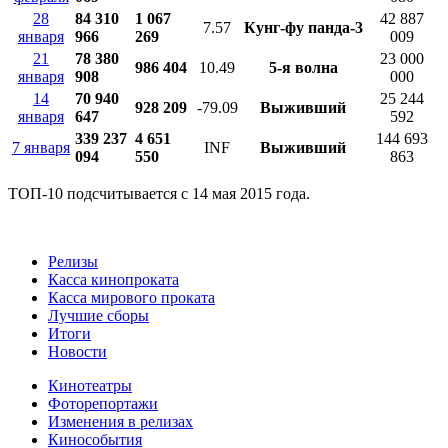
28
84 310
1 067
42 887
7.57
Кунг-фу панда-3
января
966
269
009
21
78 380
23 000
986 404
10.49
5-я волна
января
908
000
14
70 940
25 244
928 209
-79.09
Выживший
января
647
592
339 237
4 651
144 693
7 января
INF
Выживший
094
550
863
ТОП-10 подсчитывается с 14 мая 2015 года.
Релизы
Касса кинопроката
Касса мирового проката
Лучшие сборы
Итоги
Новости
Кинотеатры
Фоторепортажи
Изменения в релизах
Кинособытия