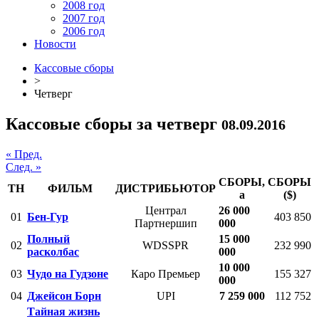
2008 год
2007 год
2006 год
Новости
Кассовые сборы
>
Четверг
Кассовые сборы за четверг
08.09.2016
« Пред.
След. »
СБОРЫ,
СБОРЫ
ТН
ФИЛЬМ
ДИСТРИБЬЮТОР
a
($)
Централ
26 000
01
Бен-Гур
403 850
Партнершип
000
Полный
15 000
02
WDSSPR
232 990
расколбас
000
10 000
03
Чудо на Гудзоне
Каро Премьер
155 327
000
04
Джейсон Борн
UPI
7 259 000
112 752
Тайная жизнь