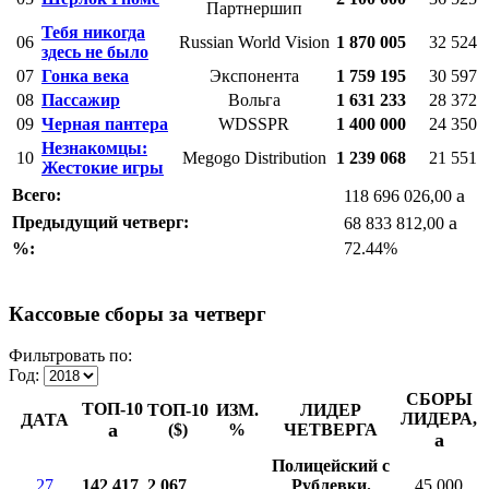
Партнершип
Тебя никогда
06
Russian World Vision
1 870 005
32 524
здесь не было
07
Гонка века
Экспонента
1 759 195
30 597
08
Пассажир
Вольга
1 631 233
28 372
09
Черная пантера
WDSSPR
1 400 000
24 350
Незнакомцы:
10
Megogo Distribution
1 239 068
21 551
Жестокие игры
a
Всего:
118 696 026,00
a
Предыдущий четверг:
68 833 812,00
%:
72.44%
Кассовые сборы за четверг
Фильтровать по:
Год:
СБОРЫ
ТОП-10
ТОП-10
ИЗМ.
ЛИДЕР
ЛИДЕРА,
ДАТА
a
($)
%
ЧЕТВЕРГА
a
Полицейский с
27
142 417
2 067
Рублевки.
45 000