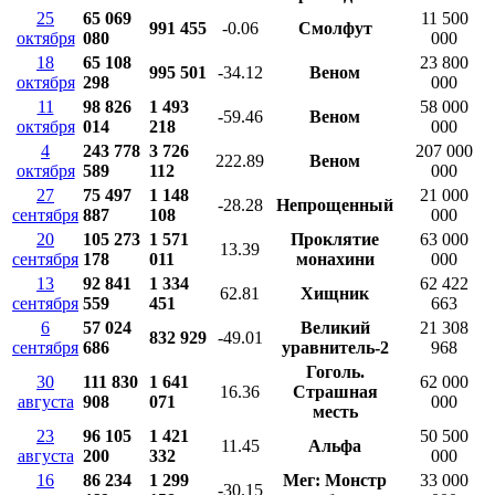
25
65 069
11 500
991 455
-0.06
Смолфут
октября
080
000
18
65 108
23 800
995 501
-34.12
Веном
октября
298
000
11
98 826
1 493
58 000
-59.46
Веном
октября
014
218
000
4
243 778
3 726
207 000
222.89
Веном
октября
589
112
000
27
75 497
1 148
21 000
-28.28
Непрощенный
сентября
887
108
000
20
105 273
1 571
Проклятие
63 000
13.39
сентября
178
011
монахини
000
13
92 841
1 334
62 422
62.81
Хищник
сентября
559
451
663
6
57 024
Великий
21 308
832 929
-49.01
сентября
686
уравнитель-2
968
Гоголь.
30
111 830
1 641
62 000
16.36
Страшная
августа
908
071
000
месть
23
96 105
1 421
50 500
11.45
Альфа
августа
200
332
000
16
86 234
1 299
Мег: Монстр
33 000
-30.15