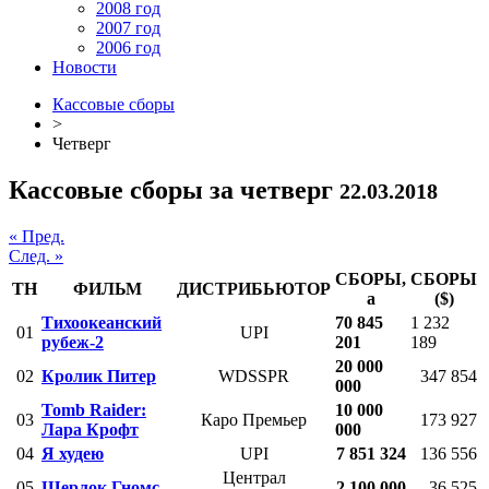
2008 год
2007 год
2006 год
Новости
Кассовые сборы
>
Четверг
Кассовые сборы за четверг
22.03.2018
« Пред.
След. »
СБОРЫ,
СБОРЫ
ТН
ФИЛЬМ
ДИСТРИБЬЮТОР
a
($)
Тихоокеанский
70 845
1 232
01
UPI
рубеж-2
201
189
20 000
02
Кролик Питер
WDSSPR
347 854
000
Tomb Raider:
10 000
03
Каро Премьер
173 927
Лара Крофт
000
04
Я худею
UPI
7 851 324
136 556
Централ
05
Шерлок Гномс
2 100 000
36 525