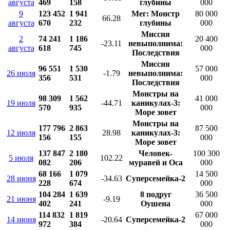
августа
469
158
глубины
000
9
123 452
1 941
Мег: Монстр
80 000
66.28
августа
670
232
глубины
000
Миссия
2
74 241
1 186
20 400
-23.11
невыполнима:
августа
618
745
000
Последствия
Миссия
96 551
1 530
57 000
26 июля
-1.79
невыполнима:
356
531
000
Последствия
Монстры на
98 309
1 562
41 000
19 июля
-44.71
каникулах-3:
570
935
000
Море зовет
Монстры на
177 796
2 863
87 500
12 июля
28.98
каникулах-3:
156
155
000
Море зовет
137 847
2 180
Человек-
100 300
5 июля
102.22
082
206
муравей и Оса
000
68 166
1 079
14 500
28 июня
-34.63
Суперсемейка-2
228
674
000
104 284
1 639
8 подруг
36 500
21 июня
-9.19
402
241
Оушена
000
114 832
1 819
67 000
14 июня
-20.64
Суперсемейка-2
972
384
000