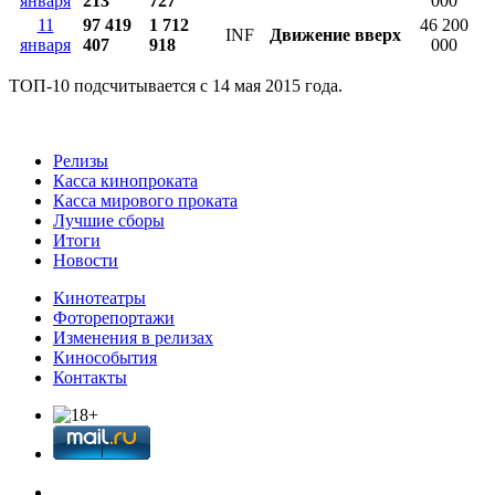
января
213
727
000
11
97 419
1 712
46 200
INF
Движение вверх
января
407
918
000
ТОП-10 подсчитывается с 14 мая 2015 года.
Релизы
Касса кинопроката
Касса мирового проката
Лучшие сборы
Итоги
Новости
Кинотеатры
Фоторепортажи
Изменения в релизах
Кинособытия
Контакты