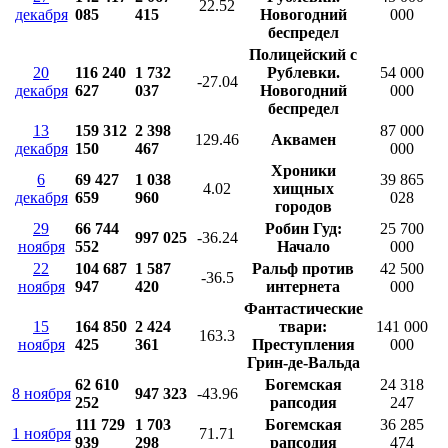
22.52
декабря
085
415
Новогодний
000
беспредел
Полицейский с
20
116 240
1 732
Рублевки.
54 000
-27.04
декабря
627
037
Новогодний
000
беспредел
13
159 312
2 398
87 000
129.46
Аквамен
декабря
150
467
000
Хроники
6
69 427
1 038
39 865
4.02
хищных
декабря
659
960
028
городов
29
66 744
Робин Гуд:
25 700
997 025
-36.24
ноября
552
Начало
000
22
104 687
1 587
Ральф против
42 500
-36.5
ноября
947
420
интернета
000
Фантастические
15
164 850
2 424
твари:
141 000
163.3
ноября
425
361
Преступления
000
Грин-де-Вальда
62 610
Богемская
24 318
8 ноября
947 323
-43.96
252
рапсодия
247
111 729
1 703
Богемская
36 285
1 ноября
71.71
939
298
рапсодия
474