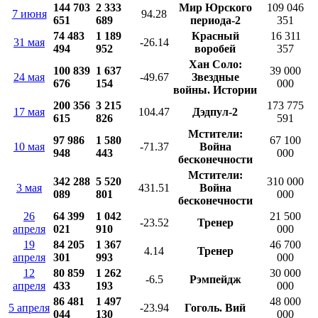
144 703
2 333
Мир Юрского
109 046
7 июня
94.28
651
689
периода-2
351
74 483
1 189
Красный
16 311
31 мая
-26.14
494
952
воробей
357
Хан Соло:
100 839
1 637
39 000
24 мая
-49.67
Звездные
676
154
000
войны. Истории
200 356
3 215
173 775
17 мая
104.47
Дэдпул-2
615
826
591
Мстители:
97 986
1 580
67 100
10 мая
-71.37
Война
948
443
000
бесконечности
Мстители:
342 288
5 520
310 000
3 мая
431.51
Война
089
801
000
бесконечности
26
64 399
1 042
21 500
-23.52
Тренер
апреля
021
910
000
19
84 205
1 367
46 700
4.14
Тренер
апреля
301
993
000
12
80 859
1 262
30 000
-6.5
Рэмпейдж
апреля
433
193
000
86 481
1 497
48 000
5 апреля
-23.94
Гоголь. Вий
044
130
000