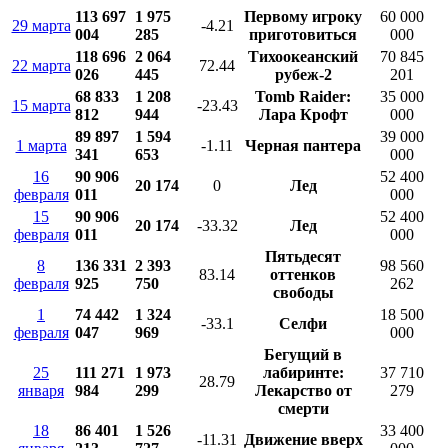
113 697
1 975
Первому игроку
60 000
29 марта
-4.21
004
285
приготовиться
000
118 696
2 064
Тихоокеанский
70 845
22 марта
72.44
026
445
рубеж-2
201
68 833
1 208
Tomb Raider:
35 000
15 марта
-23.43
812
944
Лара Крофт
000
89 897
1 594
39 000
1 марта
-1.11
Черная пантера
341
653
000
16
90 906
52 400
20 174
0
Лед
февраля
011
000
15
90 906
52 400
20 174
-33.32
Лед
февраля
011
000
Пятьдесят
8
136 331
2 393
98 560
83.14
оттенков
февраля
925
750
262
свободы
1
74 442
1 324
18 500
-33.1
Селфи
февраля
047
969
000
Бегущий в
25
111 271
1 973
лабиринте:
37 710
28.79
января
984
299
Лекарство от
279
смерти
18
86 401
1 526
33 400
-11.31
Движение вверх