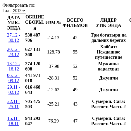
Фильтровать по:
Год:
ОБЩИЕ
ДАТА
ВСЕГО
ЛИДЕР
СБОРЫ,
УИК-
ИЗМ.%
ФИЛЬМОВ
УИК-ЭНДА
a
ЭНДА
27.12 -
538 487
Три богатыря на
-14.13
42
30.12
706
дальних берегах
Хоббит:
20.12 -
627 131
128.78
55
Нежданное
23.12
368
путешествие
13.12 -
274 120
Мужчина
-37.98
52
16.12
698
нарасхват
06.12 -
441 971
-28.31
52
Джунгли
09.12
018
29.11 -
616 468
-12.62
49
Джунгли
02.12
643
22.11 -
705 475
Сумерки. Сага:
-25.21
43
25.11
503
Рассвет. Часть 2
15.11 -
943 293
Сумерки. Сага:
76.29
47
18.11
047
Рассвет. Часть 2