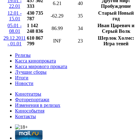
19.01 -
457 502
Другой мир:
6.21
40
22.01
333
Пробуждение
12.01 -
430 735
Старый Новый
-62.29
35
15.01
787
год
05.01 -
1 142
Иван Царевич и
86.99
34
08.01
248 836
Серый Волк
29.12.2011
610 867
Шерлок Холмс:
INF
23
- 01.01
799
Игра теней
Релизы
Касса кинопроката
Касса мирового проката
Лучшие сборы
Итоги
Новости
Кинотеатры
Фоторепортажи
Изменения в релизах
Кинособытия
Контакты