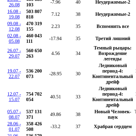
-7.96
40
Неудержимые-2
26.08
103
16.08 -
503 807
7.12
38
Неудержимые-2
19.08
818
09.08 -
470 319
2.23
35
Вспомнить все
12.08
155
02.08 -
460 043
-17.94
35
Третий лишний
05.08
111
Темный рыцарь:
26.07 -
560 650
4.56
34
Возрождение
29.07
263
легенды
Ледниковый
19.07 -
536 200
период-4:
-28.95
30
22.07
073
Континентальный
дрейф
Ледниковый
12.07 -
754 702
период-4:
40.51
33
15.07
054
Континентальный
дрейф
05.07 -
537 131
Новый Человек-
49.86
38
08.07
371
паук
28.06 -
358 426
-33.2
37
Храбрая сердцем
01.07
508
21.06 -
536 579