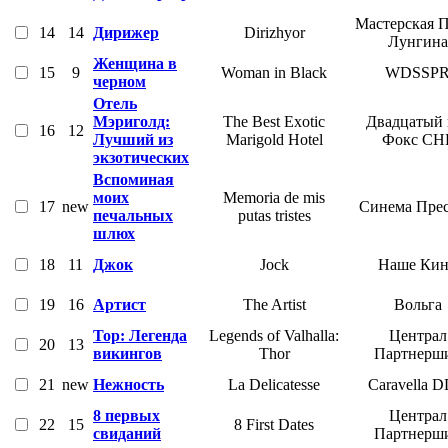
Мастерская 
14
14
Дирижер
Dirizhyor
Лунгина
Женщина в
15
9
Woman in Black
WDSSP
черном
Отель
Мэриголд:
The Best Exotic
Двадцатый 
16
12
Лучший из
Marigold Hotel
Фокс СН
экзотических
Вспоминая
моих
Memoria de mis
17
new
Cинема Пре
печальных
putas tristes
шлюх
18
11
Джок
Jock
Наше Ки
19
16
Артист
The Artist
Вольга
Тор: Легенда
Legends of Valhalla:
Централ
20
13
викингов
Thor
Партнерш
21
new
Нежность
La Delicatesse
Caravella 
8 первых
Централ
22
15
8 First Dates
свиданий
Партнерш