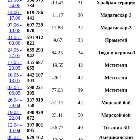
-13.43
31
Храбрая сердцем
24.06
734
14.06 -
619 786
-11.17
30
Мадагаскар-3
17.06
441
07.06 -
697 739
17.88
32
Мадагаскар-3
10.06
070
31.05 -
591 912
-9.67
33
Прометей
03.06
821
24.05 -
655 293
84.23
34
Люди в черном-3
27.05
942
17.05 -
355 687
-19.55
42
Мстители
20.05
655
10.05 -
442 107
-26.1
42
Мстители
13.05
303
03.05 -
598 221
77.03
39
Мстители
06.05
395
26.04 -
337 919
-31.17
42
Морской бой
29.04
158
19.04 -
490 929
23.41
50
Морской бой
22.04
072
12.04 -
397 801
-36.77
49
Титаник 3D
15.04
895
05.04 -
629 162
Американский