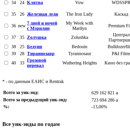
34
24
Клятва
Vow
WDSSP
35
26
Железная леди
The Iron Lady
Каскад
7 дней и ночей
My Week with
36
new
Premium Fi
с Мэрилин
Marilyn
Централ
37
35
Zолушка
Zolushka
Партнерш
38
25
Бедуин
Bedouin
Bulldozerfi
39
28
Тираннозавр
Tyrannosaur
P&I Film
Грозовой
40
33
Wuthering Heights
Кино без гр
перевал
* - по данным ЕАИС и Rentrak
a
Всего за уик-энд:
629 162 821
a
Всего за предыдущий уик-энд:
723 694 286
%:
-13,06%
Все уик-энды по годам