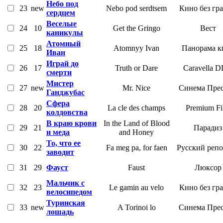
Небо под
23
new
Nebo pod serdtsem
Кино без гр
сердцем
Веселые
24
10
Get the Gringo
Вест
каникулы
Атомный
25
18
Atomnyy Ivan
Панорама к
Иван
Играй до
26
17
Truth or Dare
Caravella 
смерти
Мистер
27
new
Mr. Nice
Синема Пре
Ганджубас
Сфера
28
20
La cle des champs
Premium Fi
колдовства
В краю крови
In the Land of Blood
29
21
Парадиз
и меда
and Honey
То, что ее
30
22
Fa meg pa, for faen
Русский реп
заводит
31
29
Фауст
Faust
Люксор
Мальчик с
32
23
Le gamin au velo
Кино без гр
велосипедом
Туринская
33
new
A Torinoi lo
Синема Пре
лошадь