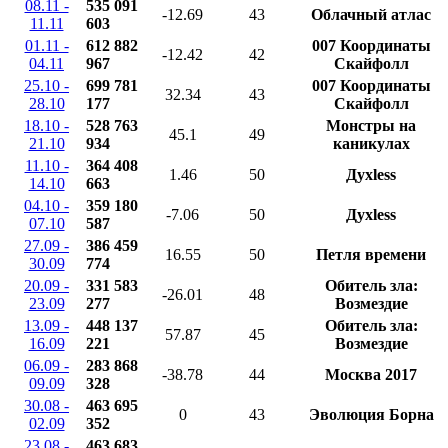
08.11 -
535 091
-12.69
43
Облачный атлас
11.11
603
01.11 -
612 882
007 Координаты
-12.42
42
04.11
967
Скайфолл
25.10 -
699 781
007 Координаты
32.34
43
28.10
177
Скайфолл
18.10 -
528 763
Монстры на
45.1
49
21.10
934
каникулах
11.10 -
364 408
1.46
50
Духless
14.10
663
04.10 -
359 180
-7.06
50
Духless
07.10
587
27.09 -
386 459
16.55
50
Петля времени
30.09
774
20.09 -
331 583
Обитель зла:
-26.01
48
23.09
277
Возмездие
13.09 -
448 137
Обитель зла:
57.87
45
16.09
221
Возмездие
06.09 -
283 868
-38.78
44
Москва 2017
09.09
328
30.08 -
463 695
0
43
Эволюция Борна
02.09
352
23.08 -
463 683