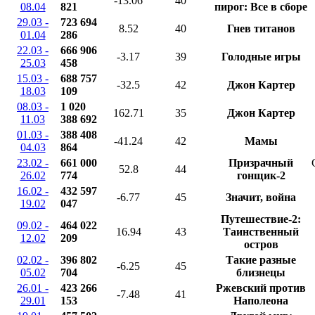
-13.06
40
08.04
821
пирог: Все в сборе
29.03 -
723 694
8.52
40
Гнев титанов
01.04
286
22.03 -
666 906
-3.17
39
Голодные игры
25.03
458
15.03 -
688 757
-32.5
42
Джон Картер
18.03
109
08.03 -
1 020
162.71
35
Джон Картер
11.03
388 692
01.03 -
388 408
-41.24
42
Мамы
04.03
864
23.02 -
661 000
Призрачный
52.8
44
26.02
774
гонщик-2
16.02 -
432 597
-6.77
45
Значит, война
19.02
047
Путешествие-2:
09.02 -
464 022
16.94
43
Таинственный
12.02
209
остров
02.02 -
396 802
Такие разные
-6.25
45
05.02
704
близнецы
26.01 -
423 266
Ржевский против
-7.48
41
29.01
153
Наполеона