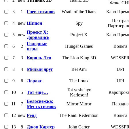
2
new
Титаник 3D
Titanic 3D
Фокс СН
3
1
Гнев титанов
Wrath of the Titans
Каро Прем
Централ
4
new
Шпион
Spy
Партнерш
Проект Х:
5
new
Project X
Каро Прем
Дорвались
Голодные
6
2
Hunger Games
Вольга
игры
7
3
Король Лев
The Lion King 3D
WDSSP
8
4
Милый друг
Bel Ami
UPI
9
6
Лоракс
The Lorax
UPI
Tot yeshchyo
10
5
Тот еще…
Каропрок
Karloson!
Белоснежка:
11
7
Mirror Mirror
Парадиз
Месть гномов
12
new
Рейд
The Raid: Redemtion
Вольга
13
8
Джон Картер
John Carter
WDSSP