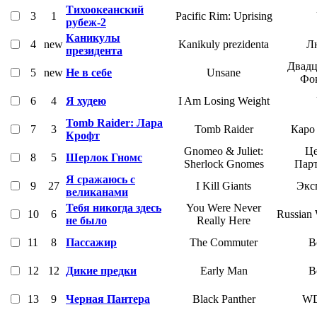
Тихоокеанский
3
1
Pacific Rim: Uprising
рубеж-2
Каникулы
4
new
Kanikuly prezidenta
Л
президента
Двадц
5
new
Не в себе
Unsane
Фо
6
4
Я худею
I Am Losing Weight
Tomb Raider: Лара
7
3
Tomb Raider
Каро
Крофт
Gnomeo & Juliet:
Це
8
5
Шерлок Гномс
Sherlock Gnomes
Пар
Я сражаюсь с
9
27
I Kill Giants
Экс
великанами
Тебя никогда здесь
You Were Never
10
6
Russian 
не было
Really Here
11
8
Пассажир
The Commuter
В
12
12
Дикие предки
Early Man
В
13
9
Черная Пантера
Black Panther
W