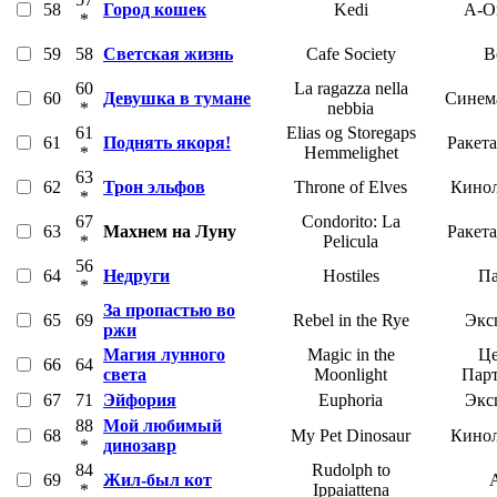
58
Город кошек
Kedi
A-O
*
59
58
Светская жизнь
Cafe Society
В
60
La ragazza nella
60
Девушка в тумане
Синем
*
nebbia
61
Elias og Storegaps
61
Поднять якоря!
Ракет
*
Hemmelighet
63
62
Трон эльфов
Throne of Elves
Кинол
*
67
Condorito: La
63
Махнем на Луну
Ракет
*
Pelicula
56
64
Недруги
Hostiles
Па
*
За пропастью во
65
69
Rebel in the Rye
Экс
ржи
Магия лунного
Magic in the
Це
66
64
света
Moonlight
Пар
67
71
Эйфория
Euphoria
Экс
88
Мой любимый
68
My Pet Dinosaur
Кинол
*
динозавр
84
Rudolph to
69
Жил-был кот
*
Ippaiattena