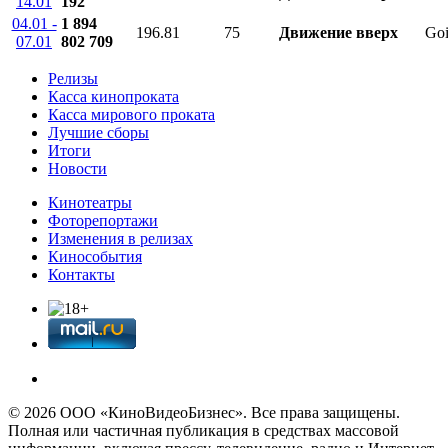
14.01
192
04.01 -
1 894
196.81
75
Движение вверх
Goi
07.01
802 709
Релизы
Касса кинопроката
Касса мирового проката
Лучшие сборы
Итоги
Новости
Кинотеатры
Фоторепортажи
Изменения в релизах
Кинособытия
Контакты
© 2026 OOО «КиноВидеоБизнес». Все права защищены.
Полная или частичная публикация в средствах массовой