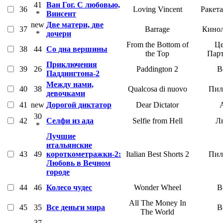
41
Ван Гог. С любовью,
36
Loving Vincent
Ракет
*
Винсент
new
Две матери, две
37
Barrage
Кинол
*
дочери
From the Bottom of
Це
38
44
Со дна вершины
the Top
Пар
Приключения
39
26
Paddington 2
В
Паддингтона-2
Между нами,
40
38
Qualcosa di nuovo
Пил
девочками
41
new
Дорогой диктатор
Dear Dictator
30
42
Селфи из ада
Selfie from Hell
Л
*
Лучшие
итальянские
43
49
короткометражки-2:
Italian Best Shorts 2
Пил
Любовь в Вечном
городе
44
46
Колесо чудес
Wonder Wheel
В
All The Money In
45
35
Все деньги мира
В
The World
37