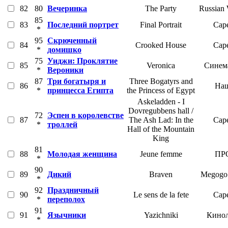
82
80
Вечеринка
The Party
Russian 
85
83
Последний портрет
Final Portrait
Cape
*
95
Скрюченный
84
Crooked House
Cape
*
домишко
75
Уиджи: Проклятие
85
Veronica
Синем
*
Вероники
87
Три богатыря и
Three Bogatyrs and
86
Наш
*
принцесса Египта
the Princess of Egypt
Askeladden - I
Dovregubbens hall /
72
Эспен в королевстве
87
The Ash Lad: In the
Cape
*
троллей
Hall of the Mountain
King
81
88
Молодая женщина
Jeune femme
ПРО
*
90
89
Дикий
Braven
Megogo 
*
92
Праздничный
90
Le sens de la fete
Cape
*
переполох
91
91
Язычники
Yazichniki
Кинол
*