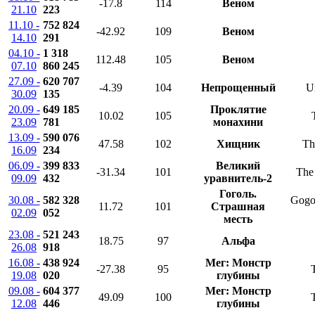
-17.8
114
Веном
21.10
223
11.10 -
752 824
-42.92
109
Веном
14.10
291
04.10 -
1 318
112.48
105
Веном
07.10
860 245
27.09 -
620 707
-4.39
104
Непрощенный
U
30.09
135
20.09 -
649 185
Проклятие
10.02
105
23.09
781
монахини
13.09 -
590 076
47.58
102
Хищник
Th
16.09
234
06.09 -
399 833
Великий
-31.34
101
The 
09.09
432
уравнитель-2
Гоголь.
30.08 -
582 328
Gogol
11.72
101
Страшная
02.09
052
месть
23.08 -
521 243
18.75
97
Альфа
26.08
918
16.08 -
438 924
Мег: Монстр
-27.38
95
19.08
020
глубины
09.08 -
604 377
Мег: Монстр
49.09
100
12.08
446
глубины