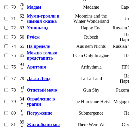
76
70
Мадам
Madame
Cape
*
62
Муми-тролли и
Moomins and the
71
Л
*
зимняя сказка
Winter Wonderland
72
83
Хэппи-энд
Happy End
Russian 
Це
73
50
Рубеж
Rubezh
Пар
74
65
На пределе
Aus dem Nichts
Russian 
Можно только
75
45
I Can Only Imagine
Па
представить
93
76
Аритмия
Arrhythmia
ПРО
*
Це
77
79
Ла-ла Ленд
La La Land
Пар
53
78
Отпетый мачо
Gun Shy
Ракет
*
34
Ограбление в
79
The Hurricane Heist
Megogo 
*
ураган
51
80
Погружение
Submergence
Па
*
89
81
Жили-были мы
There Were We
Сту
*