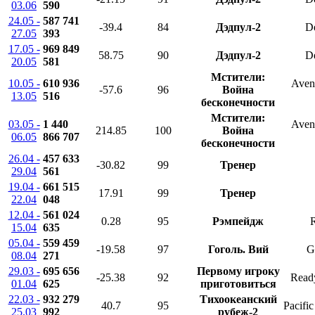
03.06
590
24.05 -
587 741
-39.4
84
Дэдпул-2
D
27.05
393
17.05 -
969 849
58.75
90
Дэдпул-2
D
20.05
581
Мстители:
10.05 -
610 936
Aveng
-57.6
96
Война
13.05
516
бесконечности
Мстители:
03.05 -
1 440
Aveng
214.85
100
Война
06.05
866 707
бесконечности
26.04 -
457 633
-30.82
99
Тренер
29.04
561
19.04 -
661 515
17.91
99
Тренер
22.04
048
12.04 -
561 024
0.28
95
Рэмпейдж
15.04
635
05.04 -
559 459
-19.58
97
Гоголь. Вий
G
08.04
271
29.03 -
695 656
Первому игроку
-25.38
92
Read
01.04
625
приготовиться
22.03 -
932 279
Тихоокеанский
40.7
95
Pacifi
25.03
992
рубеж-2