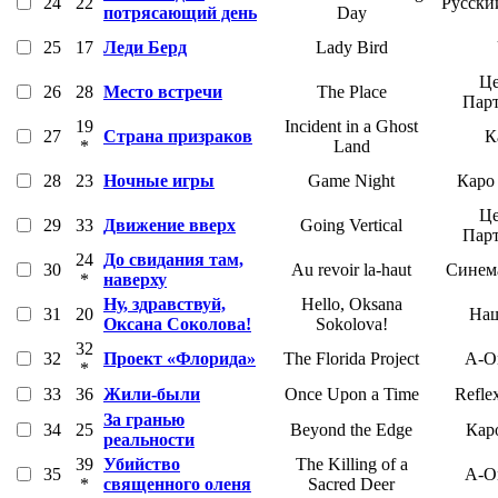
24
22
Русски
потрясающий день
Day
25
17
Леди Берд
Lady Bird
Це
26
28
Место встречи
The Place
Пар
19
Incident in a Ghost
27
Страна призраков
К
*
Land
28
23
Ночные игры
Game Night
Каро
Це
29
33
Движение вверх
Going Vertical
Пар
24
До свидания там,
30
Au revoir la-haut
Синем
*
наверху
Ну, здравствуй,
Hello, Oksana
31
20
Наш
Оксана Соколова!
Sokolova!
32
32
Проект «Флорида»
The Florida Project
A-O
*
33
36
Жили-были
Once Upon a Time
Refle
За гранью
34
25
Beyond the Edge
Кар
реальности
39
Убийство
The Killing of a
35
A-O
*
священного оленя
Sacred Deer