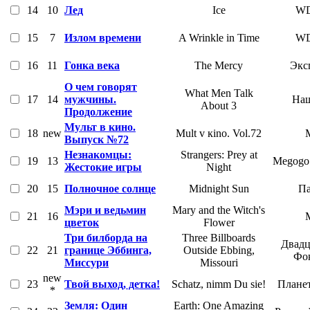
14
10
Лед
Ice
W
15
7
Излом времени
A Wrinkle in Time
W
16
11
Гонка века
The Mercy
Экс
О чем говорят
What Men Talk
17
14
мужчины.
Наш
About 3
Продолжение
Мульт в кино.
18
new
Mult v кino. Vol.72
Выпуск №72
Незнакомцы:
Strangers: Prey at
19
13
Megogo 
Жестокие игры
Night
20
15
Полночное солнце
Midnight Sun
Па
Мэри и ведьмин
Mary and the Witch's
21
16
цветок
Flower
Три билборда на
Three Billboards
Двадц
22
21
границе Эббинга,
Outside Ebbing,
Фо
Миссури
Missouri
new
23
Твой выход, детка!
Schatz, nimm Du sie!
Плане
*
Земля: Один
Earth: One Amazing