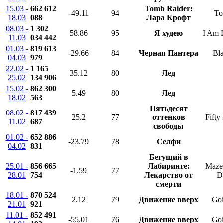
15.03 -
662 612
Tomb Raider:
-49.11
94
To
18.03
088
Лара Крофт
08.03 -
1 302
58.86
95
Я худею
I Am 
11.03
034 442
01.03 -
819 613
-29.66
84
Черная Пантера
Bla
04.03
979
22.02 -
1 165
35.12
80
Лед
25.02
134 906
15.02 -
862 300
5.49
80
Лед
18.02
563
Пятьдесят
08.02 -
817 439
25.2
77
оттенков
Fifty
11.02
687
свободы
01.02 -
652 886
-23.79
78
Селфи
04.02
831
Бегущий в
25.01 -
856 665
Лабиринте:
Maze
-1.59
77
28.01
754
Лекарство от
D
смерти
18.01 -
870 524
2.12
79
Движение вверх
Goi
21.01
921
11.01 -
852 491
-55.01
76
Движение вверх
Goi