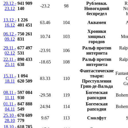
20.12 -
941 909
Рублевки.
R
-23.2
98
23.12
140
Новогодний
No
беспредел
b
13.12 -
1 226
63.46
104
Аквамен
16.12
401 451
Хроники
06.12 -
750 261
10.74
103
хищных
Mor
09.12
831
городов
29.11 -
677 497
Ральф против
Ralp
-23.91
106
02.12
531
интернета
22.11 -
890 433
Ральф против
Ralp
-18.65
108
25.11
638
интернета
Фантастические
Fantas
15.11 -
1 094
твари:
83.33
110
C
18.11
620 509
Преступления
Gr
Грин-де-Вальда
08.11 -
597 084
Богемская
-29.58
119
Bohem
11.11
930
рапсодия
01.11 -
847 888
Богемская
24.94
114
Bohem
04.11
549
рапсодия
25.10 -
678 609
9.67
113
Смолфут
S
28.10
779
18.10 -
618 785