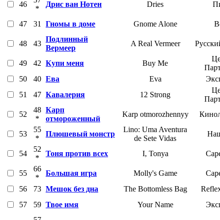
46
Дрис ван Нотен
Dries
П
*
47
31
Гномы в доме
Gnome Alone
В
Подлинный
48
43
A Real Vermeer
Русски
Вермеер
Це
49
42
Купи меня
Buy Me
Пар
50
40
Ева
Eva
Экс
Це
51
47
Кавалерия
12 Strong
Пар
48
Карп
52
Karp otmorozhennyy
Кинол
*
отмороженный
55
Lino: Uma Aventura
53
Плюшевый монстр
Наш
*
de Sete Vidas
52
54
Тоня против всех
I, Tonya
Cape
*
66
55
Большая игра
Molly's Game
Cape
*
56
73
Мешок без дна
The Bottomless Bag
Refle
57
59
Твое имя
Your Name
Экс
57