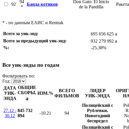
94
Don Gato: El Inicio
92
Банда котиков
Ракет
*
de la Pandilla
* - по данным ЕАИС и Rentrak
a
Всего за уик-энд:
695 656 625
a
Всего за предыдущий уик-энд:
932 279 992
%:
-25,38%
Все уик-энды по годам
Фильтровать по:
Год:
ОБЩИЕ
ДАТА
ВСЕГО
ЛИДЕР
ОРИГ
СБОРЫ,
УИК-
ИЗМ.%
ФИЛЬМОВ
УИК-ЭНДА
Н
a
ЭНДА
Полицейский с
Pol
27.12 -
845 732
Рублевки.
R
-10.21
94
30.12
894
Новогодний
No
беспредел
b
Полицейский с
Pol