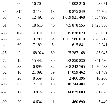
-
60
16 704
4
1 002 216
3 071
-85
315
3 114
18
9 875 849
44 769
-68
75
12 492
53
1 089 921 468
4 034 996
-61
46
18 610
46
405 878 555
1 425 856
-85
104
4 910
19
15 838 029
83 631
-83
48
9 789
54
1 501 586 010
6 345 712
-
60
7 189
5
615 841
2 241
-25
2
168 924
60
25 287 168
85 045
-72
19
15 442
39
82 850 830
351 480
-92
33
6 899
32
368 242 765
1 476 583
-62
10
21 092
39
17 059 462
61 489
-77
20
8 559
18
2 466 396
10 260
-95
63
2 110
18
18 244 404
58 795
-67
12
9 818
25
14 829 009
61 876
-90
20
4 634
11
1 460 690
5 449