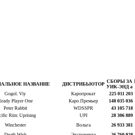
СБОРЫ ЗА
НАЛЬНОЕ НАЗВАНИЕ
ДИСТРИБЬЮТОР
УИК-ЭНД
a
Gogol. Viy
Каропрокат
225 011 203
eady Player One
Каро Премьер
148 035 036
Peter Rabbit
WDSSPR
43 105 718
cific Rim: Uprising
UPI
28 306 889
Winchester
Вольга
26 933 381
Death Wish
Экспонента
26 760 928