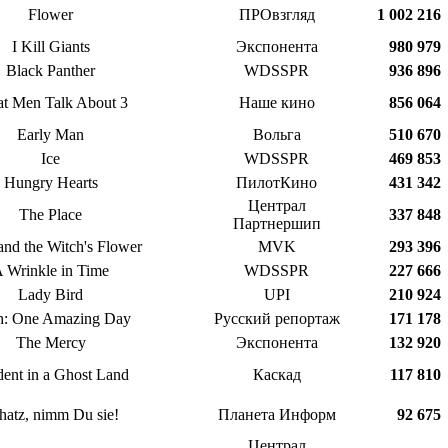
Flower
ПРОвзгляд
1 002 216
I Kill Giants
Экспонента
980 979
Black Panther
WDSSPR
936 896
t Men Talk About 3
Наше кино
856 064
Early Man
Вольга
510 670
Ice
WDSSPR
469 853
Hungry Hearts
ПилотКино
431 342
Централ
The Place
337 848
Партнершип
nd the Witch's Flower
MVK
293 396
 Wrinkle in Time
WDSSPR
227 666
Lady Bird
UPI
210 924
h: One Amazing Day
Русский репортаж
171 178
The Mercy
Экспонента
132 920
dent in a Ghost Land
Каскад
117 810
hatz, nimm Du sie!
Планета Информ
92 675
Централ