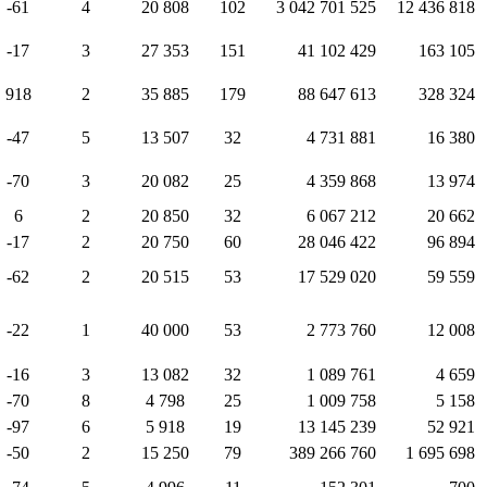
-61
4
20 808
102
3 042 701 525
12 436 818
-17
3
27 353
151
41 102 429
163 105
918
2
35 885
179
88 647 613
328 324
-47
5
13 507
32
4 731 881
16 380
-70
3
20 082
25
4 359 868
13 974
6
2
20 850
32
6 067 212
20 662
-17
2
20 750
60
28 046 422
96 894
-62
2
20 515
53
17 529 020
59 559
-22
1
40 000
53
2 773 760
12 008
-16
3
13 082
32
1 089 761
4 659
-70
8
4 798
25
1 009 758
5 158
-97
6
5 918
19
13 145 239
52 921
-50
2
15 250
79
389 266 760
1 695 698