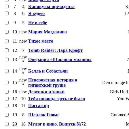
7
4
Каникулы президента
Ka
8
6
Я худею
I
9
5
Не в себе
10
new
Мария Магдалина
11
new
Тихое место
12
7
Tomb Raider: Лара Крофт
new
13
Операция «Шаровая молния»
7
*
new
14
Белль и Себастьян
*
new
Невероятная история о
15
Den utrolige h
*
гигантской груше
16
new
Девушки и танки
Girls Und 
17
10
Тебя никогда здесь не было
You W
18
11
Пассажир
19
8
Шерлок Гномс
Gnomeo &
20
18
Мульт в кино. Выпуск №72
M