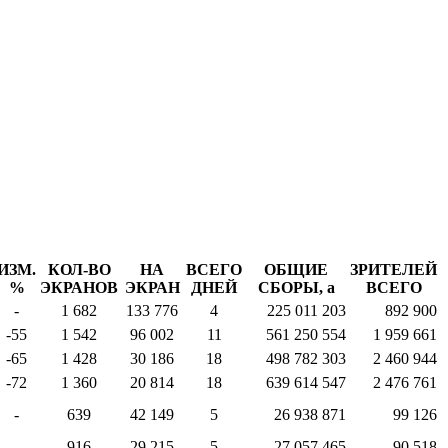
ИЗМ.
КОЛ-ВО
НА
ВСЕГО
ОБЩИЕ
ЗРИТЕЛЕЙ
%
ЭКРАНОВ
ЭКРАН
ДНЕЙ
СБОРЫ,
a
ВСЕГО
-
1 682
133 776
4
225 011 203
892 900
-55
1 542
96 002
11
561 250 554
1 959 661
-65
1 428
30 186
18
498 782 303
2 460 944
-72
1 360
20 814
18
639 614 547
2 476 761
-
639
42 149
5
26 938 871
99 126
-
916
29 215
5
27 057 465
90 518