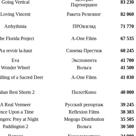
Going Vertical
83 230
Партнершип
Loving Vincent
Ракета Релизинг
82 060
Arrhythmia
ПРОвзгляд
71 770
he Florida Project
A-One Films
67 535
Au revoir la-haut
Синема Престиж
60 245
Eva
Экспонента
41 700
Wonder Wheel
Вольга
41 500
lling of a Sacred Deer
A-One Films
41 030
alian Best Shorts 2
ПилотКино
40 000
A Real Vermeer
Русский репортаж
39 245
nce Upon a Time
Reflexion Films
38 383
angers: Prey at Night
Megogo Distribution
35 505
Paddington 2
Вольга
30 500