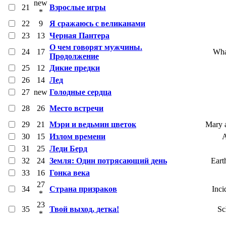
new
21
Взрослые игры
*
22
9
Я сражаюсь с великанами
23
13
Черная Пантера
О чем говорят мужчины.
24
17
Wha
Продолжение
25
12
Дикие предки
26
14
Лед
27
new
Голодные сердца
28
26
Место встречи
29
21
Мэри и ведьмин цветок
Mary a
30
15
Излом времени
A
31
25
Леди Берд
32
24
Земля: Один потрясающий день
Eart
33
16
Гонка века
27
34
Страна призраков
Inci
*
23
35
Твой выход, детка!
Sc
*