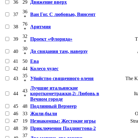
36
29
Движение вверх
36
37
Ван Гог. С любовью, Винсент
*
76
38
Аритмия
*
32
39
Проект «Флорида»
T
*
30
40
До свидания там, наверху
*
41
50
Ева
42
44
Колесо чудес
35
43
Убийство священного оленя
The Ki
*
Лучшие итальянские
43
44
короткометражки-2: Любовь в
It
*
Вечном городе
45
48
Подлинный Вермеер
46
33
Жили-были
O
47
19
Незнакомцы: Жестокие игры
Str
48
39
Приключения Паддингтона-2
37