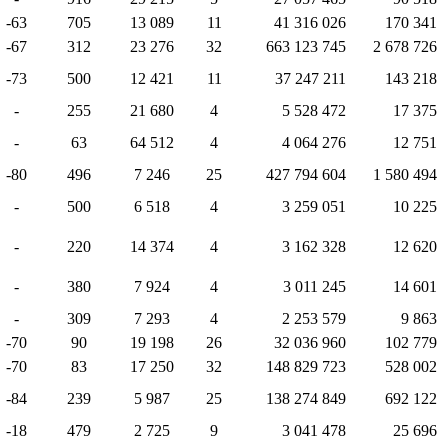
-63
705
13 089
11
41 316 026
170 341
-67
312
23 276
32
663 123 745
2 678 726
-73
500
12 421
11
37 247 211
143 218
-
255
21 680
4
5 528 472
17 375
-
63
64 512
4
4 064 276
12 751
-80
496
7 246
25
427 794 604
1 580 494
-
500
6 518
4
3 259 051
10 225
-
220
14 374
4
3 162 328
12 620
-
380
7 924
4
3 011 245
14 601
-
309
7 293
4
2 253 579
9 863
-70
90
19 198
26
32 036 960
102 779
-70
83
17 250
32
148 829 723
528 002
-84
239
5 987
25
138 274 849
692 122
-18
479
2 725
9
3 041 478
25 696