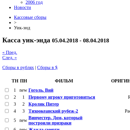
2006 год
Новости
Кассовые сборы
>
Уик-энд
Касса уик-энда
05.04.2018 - 08.04.2018
« Пред.
След. »
Сборы в рублях
|
Сборы в $
ТН
ПН
ФИЛЬМ
ОРИГИ
1
new
Гоголь. Вий
2
1
Первому игроку приготовиться
R
3
2
Кролик Питер
4
3
Тихоокеанский рубеж-2
Pa
Винчестер. Дом, который
5
new
построили призраки
6
new
Жажда смерти