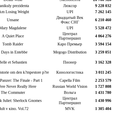
nikuly prezidenta
Люксор
9 228 032
 Am Losing Weight
UPI
7 262 145
Двадцатый Век
Unsane
6 210 460
Фокс СНГ
Mary Magdalene
UPI
5 528 472
Централ
A Quiet Place
4 064 276
Партнершип
Tomb Raider
Каро Премьер
3 594 154
 Days in Entebbe
Megogo Distribution
3 259 051
Belle et Sebastien
Пионер
3 162 328
istorie om den k?mpestore p?re
Кинологистика
3 011 245
Panzer: The Finale - Part 1
Capella Film
2 253 579
ere Never Really Here
Russian World Vision
1 727 808
The Commuter
Вольга
1 431 780
Централ
 Juliet: Sherlock Gnomes
1 430 996
Партнершип
ult v кino. Vol.72
MVK
1 305 404