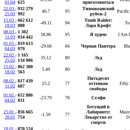
01.04
625
приготовиться
22.03 -
932 279
Тихоокеанский
40.7
95
Pacifi
25.03
992
рубеж-2
15.03 -
662 612
Tomb Raider:
-49.11
94
To
18.03
088
Лара Крофт
08.03 -
1 302
58.86
95
Я худею
I Am 
11.03
034 442
01.03 -
819 613
-29.66
84
Черная Пантера
Bla
04.03
979
22.02 -
1 165
35.12
80
Лед
25.02
134 906
15.02 -
862 300
5.49
80
Лед
18.02
563
Пятьдесят
08.02 -
817 439
25.2
77
оттенков
Fifty
11.02
687
свободы
01.02 -
652 886
-23.79
78
Селфи
04.02
831
Бегущий в
25.01 -
856 665
Лабиринте:
Maze
-1.59
77
28.01
754
Лекарство от
D
смерти
18.01 -
870 524