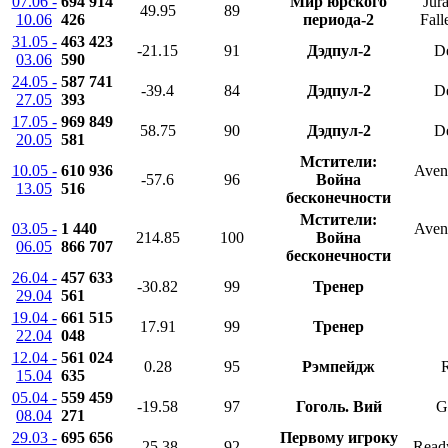
07.06 -
694 914
Мир юрского
Jur
49.95
89
10.06
426
периода-2
Fal
31.05 -
463 423
-21.15
91
Дэдпул-2
D
03.06
590
24.05 -
587 741
-39.4
84
Дэдпул-2
D
27.05
393
17.05 -
969 849
58.75
90
Дэдпул-2
D
20.05
581
Мстители:
10.05 -
610 936
Aveng
-57.6
96
Война
13.05
516
бесконечности
Мстители:
03.05 -
1 440
Aveng
214.85
100
Война
06.05
866 707
бесконечности
26.04 -
457 633
-30.82
99
Тренер
29.04
561
19.04 -
661 515
17.91
99
Тренер
22.04
048
12.04 -
561 024
0.28
95
Рэмпейдж
15.04
635
05.04 -
559 459
-19.58
97
Гоголь. Вий
G
08.04
271
29.03 -
695 656
Первому игроку
-25.38
92
Read