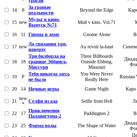
*
ураган
За гранью
14
8
Beyond the Edge
Кар
реальности
Мульт в кино.
15
new
Mult v кino. Vol.71
Выпуск №71
16
11
Гномы в доме
Gnome Alone
В
До свидания там,
17
new
Au revoir la-haut
Синем
наверху
Три билборда на
Three Billboards
Двадц
18
18
границе Эббинга,
Outside Ebbing,
Фо
Миссури
Missouri
Тебя никогда здесь
You Were Never
19
P
Russian 
не было
Really Here
20
14
Ночные игры
Game Night
Каро
new
21
Селфи из ада
Selfie from Hell
Л
*
Приключения
22
17
Paddington 2
В
Паддингтона-2
Двадц
23
25
Форма воды
The Shape of Water
Фо
Це