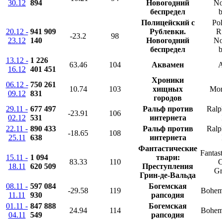
30.12
894
Новогодний
No
беспредел
b
Полицейский с
Pol
20.12 -
941 909
Рублевки.
R
-23.2
98
23.12
140
Новогодний
No
беспредел
b
13.12 -
1 226
63.46
104
Аквамен
16.12
401 451
Хроники
06.12 -
750 261
10.74
103
хищных
Mor
09.12
831
городов
29.11 -
677 497
Ральф против
Ralp
-23.91
106
02.12
531
интернета
22.11 -
890 433
Ральф против
Ralp
-18.65
108
25.11
638
интернета
Фантастические
Fantas
15.11 -
1 094
твари:
83.33
110
C
18.11
620 509
Преступления
Gr
Грин-де-Вальда
08.11 -
597 084
Богемская
-29.58
119
Bohem
11.11
930
рапсодия
01.11 -
847 888
Богемская
24.94
114
Bohem
04.11
549
рапсодия