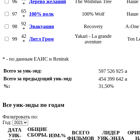
96
Дерево желаний
The Wishmas Tree
Наше 
*
65
97
100% волк
100% Wolf
Наше 
*
92
98
Эвакуация
Recovery
A-One 
*
42
Yakari - La grande
99
Литл Гром
Ten Le
*
aventure
* - по данным ЕАИС и Rentrak
a
Всего за уик-энд:
597 526 925
a
Всего за предыдущий уик-энд:
454 399 642
%:
31,50%
Все уик-энды по годам
Фильтровать по:
Год:
ОБЩИЕ
ДАТА
ВСЕГО
ЛИДЕР
ОРИ
СБОРЫ,
УИК-
ИЗМ.%
ФИЛЬМОВ
УИК-ЭНДА
Н