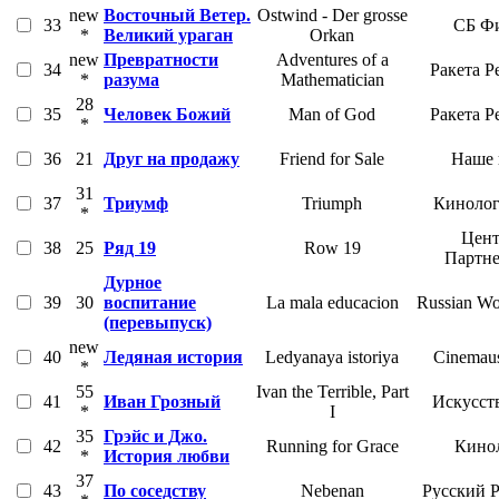
new
Восточный Ветер.
Ostwind - Der grosse
33
СБ Ф
*
Великий ураган
Orkan
new
Превратности
Adventures of a
34
Ракета Р
*
разума
Mathematician
28
35
Человек Божий
Man of God
Ракета Р
*
36
21
Друг на продажу
Friend for Sale
Наше 
31
37
Триумф
Triumph
Кинолог
*
Цент
38
25
Ряд 19
Row 19
Партн
Дурное
39
30
воспитание
La mala educacion
Russian Wo
(перевыпуск)
new
40
Ледяная история
Ledyanaya istoriya
Cinemaus
*
55
Ivan the Terrible, Part
41
Иван Грозный
Искусст
*
I
35
Грэйс и Джо.
42
Running for Grace
Кино
*
История любви
37
43
По соседству
Nebenan
Русский 