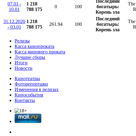
Последний
07.01 -
1 218
The 
0
100
богатырь:
10.01
788 175
R
Корень зла
Последний
31.12.2020
1 218
The 
261.94
100
богатырь:
- 03.01
788 175
R
Корень зла
Релизы
Касса кинопроката
Касса мирового проката
Лучшие сборы
Итоги
Новости
Кинотеатры
Фоторепортажи
Изменения в релизах
Кинособытия
Контакты