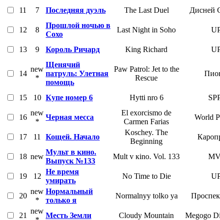
11
7
Последняя дуэль
The Last Duel
Дисней 
Прошлой ночью в
12
8
Last Night in Soho
UP
Сохо
13
9
Король Ричард
King Richard
UP
Щенячий
new
Paw Patrol: Jet to the
14
патруль: Улетная
Пио
*
Rescue
помощь
15
10
Купе номер 6
Hytti nro 6
SP
new
El exorcismo de
16
Черная месса
World P
*
Carmen Farias
Koschey. The
17
11
Кощей. Начало
Кароп
Beginning
Мульт в кино.
18
new
Mult v кino. Vol. 133
M
Выпуск №133
Не время
19
12
No Time to Die
UP
умирать
new
Нормальный
20
Normalnyy tolko ya
Проспек
*
только я
new
21
Месть Земли
Cloudy Mountain
Megogo Dis
*