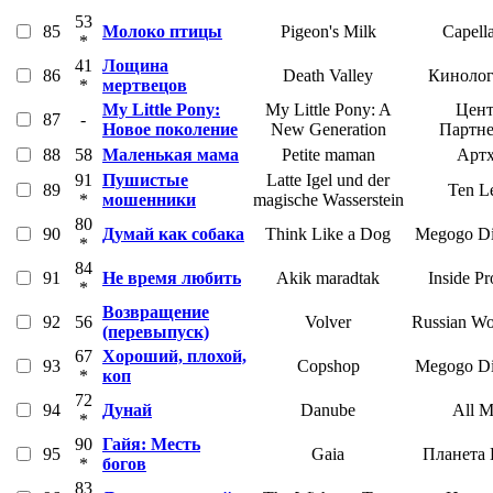
53
85
Молоко птицы
Pigeon's Milk
Capell
*
41
Лощина
86
Death Valley
Кинолог
*
мертвецов
My Little Pony:
My Little Pony: A
Цент
87
-
Новое поколение
New Generation
Партн
88
58
Маленькая мама
Petite maman
Артх
91
Пушистые
Latte Igel und der
89
Ten Le
*
мошенники
magische Wasserstein
80
90
Думай как собака
Think Like a Dog
Megogo Dis
*
84
91
Не время любить
Akik maradtak
Inside P
*
Возвращение
92
56
Volver
Russian Wo
(перевыпуск)
67
Хороший, плохой,
93
Copshop
Megogo Dis
*
коп
72
94
Дунай
Danube
All M
*
90
Гайя: Месть
95
Gaia
Планета
*
богов
83