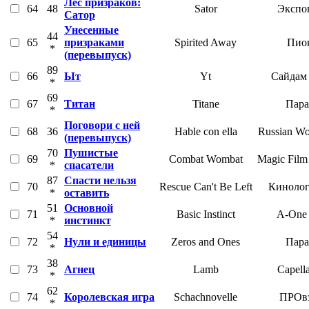
Лес призраков:
64
48
Sator
Экспо
Сатор
Унесенные
44
65
призраками
Spirited Away
Пио
*
(перевыпуск)
89
66
Ыт
Yt
Сайдам
*
69
67
Титан
Titane
Пара
*
Поговори с ней
68
36
Hable con ella
Russian Wo
(перевыпуск)
70
Пушистые
69
Combat Wombat
Magic Fil
*
спасатели
87
Спасти нельзя
70
Rescue Can't Be Left
Кинолог
*
оставить
51
Основной
71
Basic Instinct
A-One 
*
инстинкт
54
72
Нули и единицы
Zeros and Ones
Пара
*
38
73
Агнец
Lamb
Capell
*
62
74
Королевская игра
Schachnovelle
ПРОвз
*