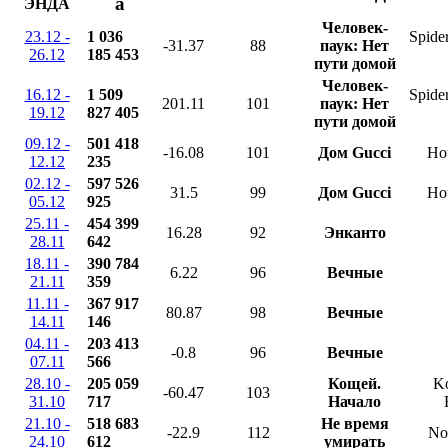
a
ЭНДА
Человек-
23.12 -
1 036
Spide
-31.37
88
паук: Нет
26.12
185 453
пути домой
Человек-
16.12 -
1 509
Spide
201.11
101
паук: Нет
19.12
827 405
пути домой
09.12 -
501 418
-16.08
101
Дом Gucci
Ho
12.12
235
02.12 -
597 526
31.5
99
Дом Gucci
Ho
05.12
925
25.11 -
454 399
16.28
92
Энканто
28.11
642
18.11 -
390 784
6.22
96
Вечные
21.11
359
11.11 -
367 917
80.87
98
Вечные
14.11
146
04.11 -
203 413
-0.8
96
Вечные
07.11
566
28.10 -
205 059
Кощей.
Ko
-60.47
103
31.10
717
Начало
21.10 -
518 683
Не время
-22.9
112
No
24.10
612
умирать