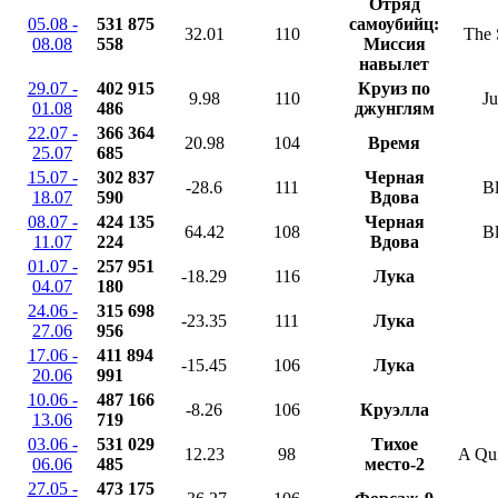
Отряд
05.08 -
531 875
самоубийц:
32.01
110
The 
08.08
558
Миссия
навылет
29.07 -
402 915
Круиз по
9.98
110
Ju
01.08
486
джунглям
22.07 -
366 364
20.98
104
Время
25.07
685
15.07 -
302 837
Черная
-28.6
111
B
18.07
590
Вдова
08.07 -
424 135
Черная
64.42
108
B
11.07
224
Вдова
01.07 -
257 951
-18.29
116
Лука
04.07
180
24.06 -
315 698
-23.35
111
Лука
27.06
956
17.06 -
411 894
-15.45
106
Лука
20.06
991
10.06 -
487 166
-8.26
106
Круэлла
13.06
719
03.06 -
531 029
Тихое
12.23
98
A Qui
06.06
485
место-2
27.05 -
473 175