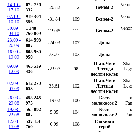
14.10 -
672 726
Venom
-26.82
112
Веном-2
17.10
332
07.10 -
919 304
Venom
-31.84
109
Веном-2
10.10
556
30.09 -
1 348
Venom
119.45
111
Веном-2
03.10
760 809
23.09 -
614 598
-24.03
107
Дюна
26.09
887
16.09 -
808 960
73.77
103
Дюна
19.09
950
Шан-Чи и
Shan
09.09 -
465 539
-23.97
98
Легенда
Lege
12.09
436
десяти колец
Шан-Чи и
Shan
02.09 -
612 270
33.61
102
Легенда
Lege
05.09
058
десяти колец
26.08 -
458 245
Босс-
The
-19.02
106
29.08
975
молокосос 2
Fam
19.08 -
565 892
Босс-
The
5.35
104
22.08
682
молокосос 2
Fam
12.08 -
537 151
Главный
0.99
108
15.08
760
герой