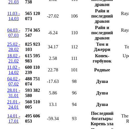
21.03
738
дракон
Райя и
11.03 -
565 120
Raya
-27.02
106
последний
14.03
073
дракон
Райя и
04.03 -
774 365
Raya
-6.24
110
последний
07.03
547
дракон
25.02 -
825 923
Том и
34.17
112
To
28.02
103
Джерри
18.02 -
615 595
Конек-
Upo
2.58
111
21.02
983
горбунок
11.02 -
600 110
22.78
101
Родные
14.02
239
04.02 -
488 751
-17.63
98
Душа
07.02
074
28.01 -
593 382
5.86
96
Душа
31.01
580
21.01 -
560 510
13.1
94
Душа
24.01
005
Последний
14.01 -
495 606
The 
-59.34
93
богатырь:
17.01
053
R
Корень зла