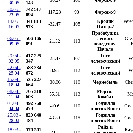
-36.27
106
Форсаж-9
30.05
143
20.05 -
742 517
117.23
98
Форсаж-9
23.05
094
13.05 -
341 813
Кролик
Peter
-32.47
105
16.05
973
Питер-2
Прабабушка
06.05 -
506 166
легкого
Gre
21.32
113
09.05
091
поведения.
E
Начало
29.04 -
417 225
Гнев
-28.47
107
Wr
02.05
347
человеческий
22.04 -
583 284
Гнев
8.98
112
Wr
25.04
672
человеческий
15.04 -
535 227
-30.06
110
Чернобыль
Che
18.04
664
08.04 -
765 318
Мортал
55.31
113
Mo
11.04
603
Комбат
01.04 -
492 768
Годзилла
-40.6
110
Godz
04.04
479
против Конга
25.03 -
829 640
Годзилла
43.89
115
Godz
28.03
184
против Конга
Райя и
18.03 -
576 561
Raya
2.02
110
последний