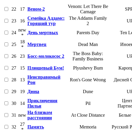
Venom: Let There Be
22
17
Веном-2
SP
Carnage
Семейка Аддамс:
The Addams Family
23
16
UP
Горящий тур
2
new
24
День мертвых
Parents Day
Ten Le
*
18
25
Мертвец
Dead Man
Иное
*
The Boss Baby:
26
23
Босс-молокосос 2
UP
Family Business
27
15
Плюшевый Бум!
Plyushevy Bum
Кароп
Неисправимый
28
13
Ron's Gone Wrong
Дисней 
Рон
29
19
Дюна
Dune
UP
Приключения
Цент
30
14
Pil
Пильи
Партн
На близком
31
new
At Close Distance
Белые
расстоянии
27
32
Память
Memoria
Русский 
*