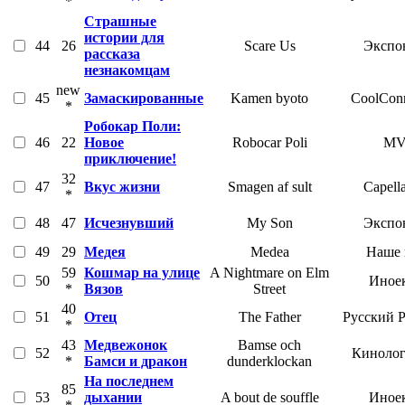
*
Страшные
истории для
44
26
Scare Us
Экспо
рассказа
незнакомцам
new
45
Замаскированные
Kamen byoto
CoolConn
*
Робокар Поли:
46
22
Новое
Robocar Poli
M
приключение!
32
47
Вкус жизни
Smagen af sult
Capell
*
48
47
Исчезнувший
My Son
Экспо
49
29
Медея
Medea
Наше 
59
Кошмар на улице
A Nightmare on Elm
50
Иное
*
Вязов
Street
40
51
Отец
The Father
Русский 
*
43
Медвежонок
Bamse och
52
Кинолог
*
Бамси и дракон
dunderklockan
На последнем
85
53
дыхании
A bout de souffle
Иное