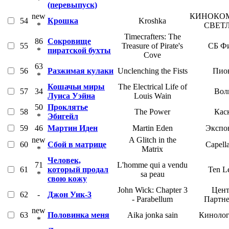
*
(перевыпуск)
new
КИНОКО
54
Крошка
Kroshka
*
СВЕТ
Timecrafters: The
86
Сокровище
55
Treasure of Pirate's
СБ Ф
*
пиратской бухты
Cove
63
56
Разжимая кулаки
Unclenching the Fists
Пио
*
Кошачьи миры
The Electrical Life of
57
34
Вол
Луиса Уэйна
Louis Wain
50
Проклятье
58
The Power
Кас
*
Эбигейл
59
46
Мартин Иден
Martin Eden
Экспо
new
A Glitch in the
60
Сбой в матрице
Capell
*
Matrix
Человек,
71
L'homme qui a vendu
61
который продал
Ten Le
*
sa peau
свою кожу
John Wick: Chapter 3
Цент
62
-
Джон Уик-3
- Parabellum
Партн
new
63
Половинка меня
Aika jonka sain
Кинолог
*