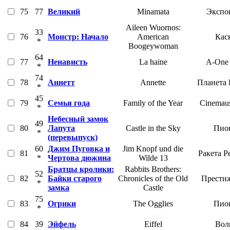
75
77
Великий
Minamata
Экспо
Aileen Wuornos:
33
76
Монстр: Начало
American
Кас
*
Boogeywoman
64
77
Ненависть
La haine
A-One 
*
74
78
Аннетт
Annette
Планета
*
45
79
Семья года
Family of the Year
Cinemaus
*
Небесный замок
49
80
Лапута
Castle in the Sky
Пио
*
(перевыпуск)
60
Джим Пуговка и
Jim Knopf und die
81
Ракета Р
*
Чертова дюжина
Wilde 13
Братцы кролики:
Rabbits Brothers:
52
82
Байки старого
Chronicles of the Old
Прести
*
замка
Castle
75
83
Огрики
The Ogglies
Пио
*
84
39
Эйфель
Eiffel
Вол