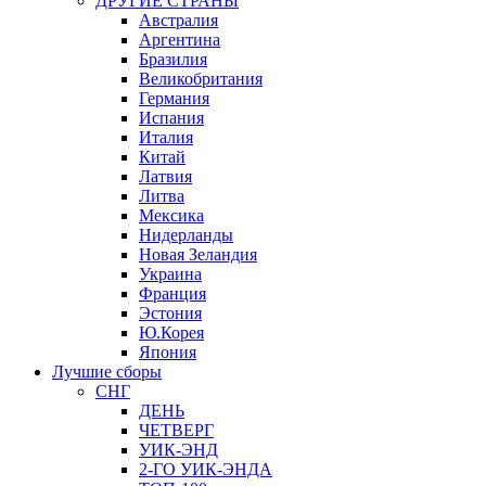
ДРУГИЕ СТРАНЫ
Австралия
Аргентина
Бразилия
Великобритания
Германия
Испания
Италия
Китай
Латвия
Литва
Мексика
Нидерланды
Новая Зеландия
Украина
Франция
Эстония
Ю.Корея
Япония
Лучшие сборы
СНГ
ДЕНЬ
ЧЕТВЕРГ
УИК-ЭНД
2-ГО УИК-ЭНДА