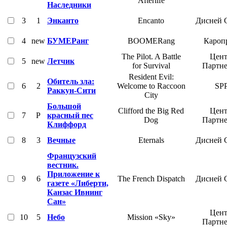
Afterlife
Наследники
3
1
Энканто
Encanto
Дисней 
4
new
БУМЕРанг
BOOMERang
Кароп
The Pilot. A Battle
Цент
5
new
Летчик
for Survival
Партн
Resident Evil:
Обитель зла:
6
2
Welcome to Raccoon
SP
Раккун-Сити
City
Большой
Clifford the Big Red
Цент
7
P
красный пес
Dog
Партн
Клиффорд
8
3
Вечные
Eternals
Дисней 
Французский
вестник.
Приложение к
9
6
The French Dispatch
Дисней 
газете «Либерти,
Канзас Ивнинг
Сан»
Цент
10
5
Небо
Mission «Sky»
Партн