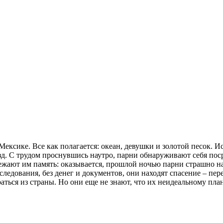
 Мексике. Все как полагается: океан, девушки и золотой песок.
зд. С трудом проснувшись наутро, парни обнаруживают себя поср
вежают им память: оказывается, прошлой ночью парни страшно 
следования, без денег и документов, они находят спасение – пе
раться из страны. Но они еще не знают, что их неидеальному п