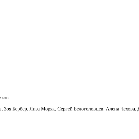
иков
в
,
Зоя Бербер
,
Лиза Моряк
,
Сергей Белоголовцев
,
Алена Чехова
,