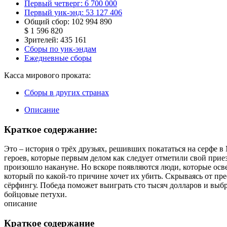
Первый четверг:
6 700 000
Первый уик-энд:
53 127 406
Общий сбор:
102 994 890
$ 1 596 820
Зрителей:
435 161
Сборы по уик-эндам
Ежедневные сборы
Касса мирового проката:
Сборы в других странах
Описание
Краткое содержание:
Это – история о трёх друзьях, решивших покататься на серфе в
героев, которые первым делом как следует отметили свой прие
произошло накануне. Но вскоре появляются люди, которые ос
который по какой-то причине хочет их убить. Скрываясь от пре
сёрфингу. Победа поможет выиграть сто тысяч долларов и выб
бойцовые петухи.
описание
Краткое содержание