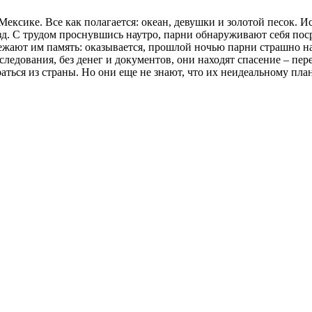
 Мексике. Все как полагается: океан, девушки и золотой песок.
зд. С трудом проснувшись наутро, парни обнаруживают себя поср
вежают им память: оказывается, прошлой ночью парни страшно 
следования, без денег и документов, они находят спасение – пе
раться из страны. Но они еще не знают, что их неидеальному п