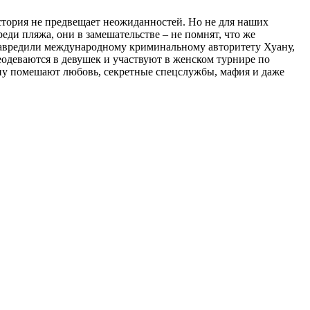
 История не предвещает неожиданностей. Но не для наших
еди пляжа, они в замешательстве – не помнят, что же
навредили международному криминальному авторитету Хуану,
реодеваются в девушек и участвуют в женском турнире по
лану помешают любовь, секретные спецслужбы, мафия и даже