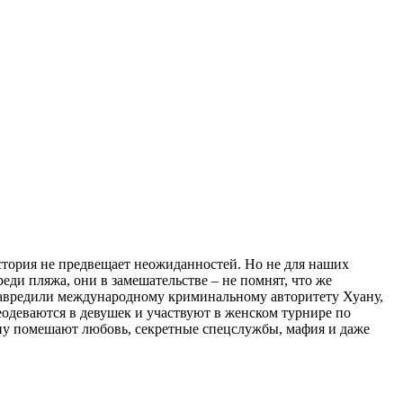
 История не предвещает неожиданностей. Но не для наших
еди пляжа, они в замешательстве – не помнят, что же
навредили международному криминальному авторитету Хуану,
реодеваются в девушек и участвуют в женском турнире по
лану помешают любовь, секретные спецслужбы, мафия и даже