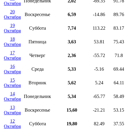
Понедельник
2,02
-69.35
91.78
Октября
20
Воскресенье
6,59
-14.86
89.76
Октября
19
Суббота
7,74
113.22
83.17
Октября
18
Пятница
3,63
53.81
75.43
Октября
17
Четверг
2,36
-55.72
71.8
Октября
16
Среда
5,33
-5.16
69.44
Октября
15
Вторник
5,62
5.24
64.11
Октября
14
Понедельник
5,34
-65.77
58.49
Октября
13
Воскресенье
15,60
-21.21
53.15
Октября
12
Суббота
19,80
82.49
37.55
Октября