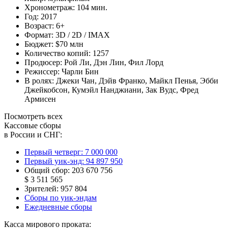
Хронометраж:
104 мин.
Год:
2017
Возраст:
6+
Формат:
3D / 2D / IMAX
Бюджет:
$70 млн
Количество копий:
1257
Продюсер:
Рой Ли
,
Дэн Лин
,
Фил Лорд
Режиссер:
Чарли Бин
В ролях:
Джеки Чан
,
Дэйв Франко
,
Майкл Пенья
,
Эбби
Джейкобсон
,
Кумэйл Нанджиани
,
Зак Вудс
,
Фред
Армисен
Посмотреть всех
Кассовые сборы
в России и СНГ:
Первый четверг:
7 000 000
Первый уик-энд:
94 897 950
Общий сбор:
203 670 756
$ 3 511 565
Зрителей:
957 804
Сборы по уик-эндам
Ежедневные сборы
Касса мирового проката: