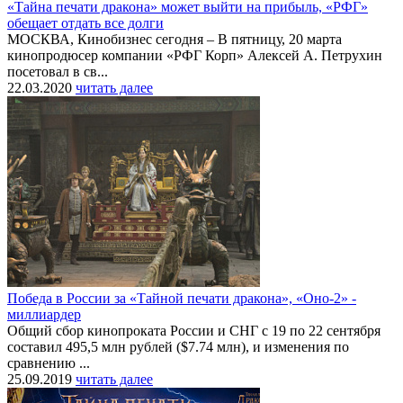
«Тайна печати дракона» может выйти на прибыль, «РФГ»
обещает отдать все долги
МОСКВА, Кинобизнес сегодня – В пятницу, 20 марта
кинопродюсер компании «РФГ Корп» Алексей А. Петрухин
посетовал в св...
22.03.2020
читать далее
Победа в России за «Тайной печати дракона», «Оно-2» -
миллиардер
Общий сбор кинопроката России и СНГ с 19 по 22 сентября
составил 495,5 млн рублей ($7.74 млн), и изменения по
сравнению ...
25.09.2019
читать далее