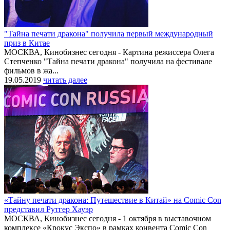
"Тайна печати дракона" получила первый международный
приз в Китае
МОСКВА, Кинобизнес сегодня - Картина режиссера Олега
Степченко "Тайна печати дракона" получила на фестивале
фильмов в жа...
19.05.2019
читать далее
«Тайну печати дракона: Путешествие в Китай» на Comic Con
представил Рутгер Хауэр
МОСКВА, Кинобизнес сегодня - 1 октября в выставочном
комплексе «Крокус Экспо» в рамках конвента Comic Con