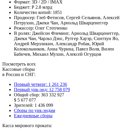
Формат:
3D / 2D / IMAX
Бюджет:
Р 2.8 млрд
Количество копий:
1851
Продюсер:
Глеб Фетисов
,
Сергей Сельянов
,
Алексей
Петрухин
,
Джеки Чан
,
Арнольд Шварценеггер
Режиссер:
Олег Степченко
В ролях:
Джейсон Флеминг
,
Арнольд Шварценеггер
,
Джеки Чан
,
Чарльз Дэнс
,
Рутгер Хауэр
,
Синтхун Яо
,
Андрей Мерзликин
,
Александр Робак
,
Юрий
Колокольников
,
Анна Чурина
,
Павел Воля
,
Вилен
Бабичев
,
Михаил Мухин
,
Алексей Огурцов
Посмотреть всех
Кассовые сборы
в России и СНГ:
Первый четверг:
1 261 236
Первый уик-энд:
12 758 079
Общий сбор:
363 332 927
$ 5 677 077
Зрителей:
1 436 099
Сборы по уик-эндам
Ежедневные сборы
Касса мирового проката: