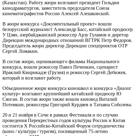
(Казахстан). Работу жюри возглавит президент Гильдии
кинодраматургов, заместитель председателя Союза
кинематографистов России Алексей Алешковский.
В жюри конкурса «Документальный проект» вошли
белорусский журналист Александр Басс, китайский продюсер
У Цзян, азербайджанский режиссер Арзу Гуламов и диретор
Дирекции международных отношений ВГТРК Петр Федоров.
Председатель жюри директор Дирекции спецпроектов ОТР
Сергей Ломакин.
В состав жюри, оценивающего фильмы Национального
конкурса, вошли режиссер Павел Печенкин, сценарист
Ираклий Квирикадзе (Грузия) и режиссер Сергей Дебижев,
который и возглавит работу.
Объединенное жюри конкурса киношкол и конкурса «Диалог
культур» возглавит крупнейший китайский продюсер Ю
Сяоган. В состав жюри также вошли киновед Виталий
Потемкин, режиссеры Григорий Курдяев и Татьяна Соболева.
20 и 21 ноября в Сочи в рамках Фестиваля и по случаю
проведения Перекрестных годов культуры России и Китая
состоится X Российско-Китайский Форум сотрудничества
(кино / культура / туризм), посвященный 75-летию