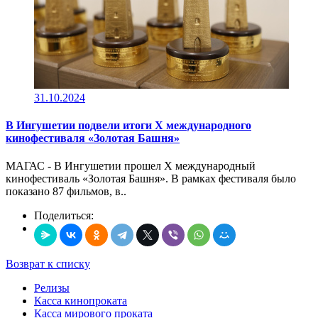
31.10.2024
В Ингушетии подвели итоги X международного
кинофестиваля «Золотая Башня»
МАГАС - В Ингушетии прошел X международный
кинофестиваль «Золотая Башня». В рамках фестиваля было
показано 87 фильмов, в..
Поделиться:
Возврат к списку
Релизы
Касса кинопроката
Касса мирового проката